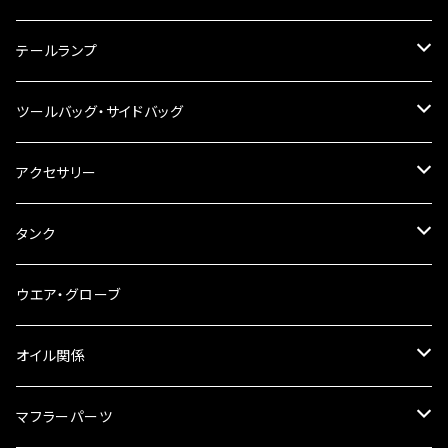
ハンドルスイッチ
工具類
ハンドルポスト
テールランプ
その他
ハンドルブレース
ナンバー灯
ツールバッグ・サイドバッグ
ステアリングダンパー
ツールバッグ
アクセサリー
ブレーキ・クラッチレバー
サイドバッグ
USB電源
タンク
スマホホルダー
サイドバッグサポート
電装系
タンク本体
ウエア・グローブ
リアBOX
タンクキャップ
オイル関係
ハードケース
タンクシール
4スト用エンジンオイル
マフラーパーツ