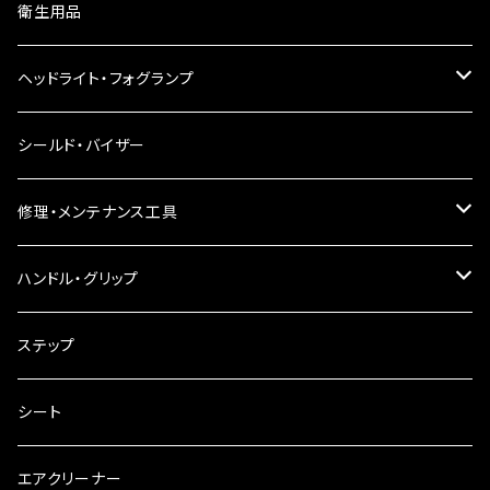
ウインカーレンズ
衛生用品
LEDウインカー
ヘッドライト・フォグランプ
電球型ウインカー
ヘッドライト
シールド・バイザー
バードゲージウインカー
フォグランプ
修理・メンテナンス工具
ウインカークランプ
配線・リレー
インテークマニホールド
ハンドル・グリップ
電装・配線・キボシ等
グリップ
ステップ
キャブレター
バーハン
シート
チェーン
ハンドルパーツ
エアクリーナー