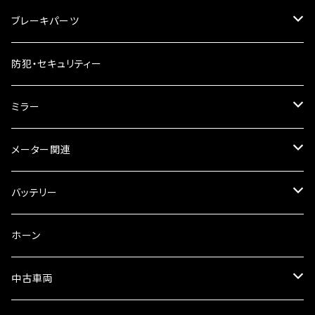
ケミカル
2スト用エンジンオイル
マフラーガード
ブレーキパーツ
ギアオイル
バンテージタイプ
ブレーキシュー
防犯・セキュリティー
オイルクーラー
スリップオン
ブレーキパット
ミラー
ラジエーター
サイレンサー
ブレーキオイル
ミラー本体
メーター関連
フォークオイル
その他
ミラーアダプター
スピードメーター
バッテリー
ミラーその他
タコメーター
バッテリー充電器
ホーン
セット
中古車両