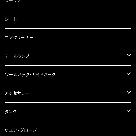
電装・配線・キボシ等
グリップ
ステップ
キャブレター
バーハン
シート
チェーン
ハンドルパーツ
エアクリーナー
ハンドルスイッチ
工具類
ハンドルポスト
テールランプ
その他
ハンドルブレース
ナンバー灯
ツールバッグ・サイドバッグ
ステアリングダンパー
ツールバッグ
アクセサリー
ブレーキ・クラッチレバー
サイドバッグ
USB電源
タンク
スマホホルダー
サイドバッグサポート
電装系
タンク本体
ウエア・グローブ