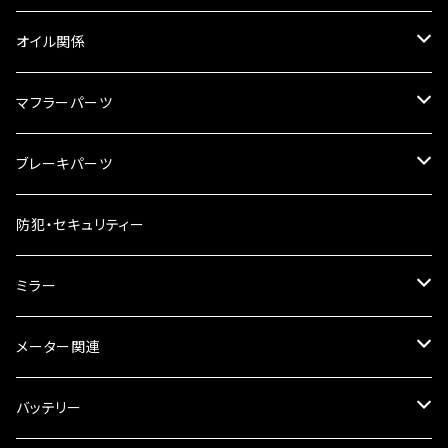
リアBOX
タンクキャップ
オイル関係
ハードケース
タンクシール
4スト用エンジンオイル
マフラーパーツ
ケミカル
2スト用エンジンオイル
マフラーガード
ブレーキパーツ
ギアオイル
バンテージタイプ
ブレーキシュー
防犯・セキュリティー
オイルクーラー
スリップオン
ブレーキパット
ミラー
ラジエーター
サイレンサー
ブレーキオイル
ミラー本体
メーター関連
フォークオイル
その他
ミラーアダプター
スピードメーター
バッテリー