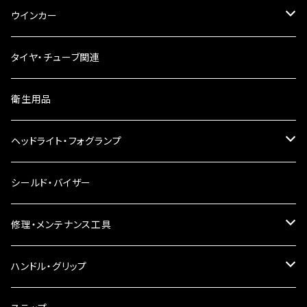
ウインカー
ウインカーリレー
タイヤ・チューブ関連
ウインカーレンズ
衛生用品
LEDウインカー
ヘッドライト・フォグランプ
電球型ウインカー
ヘッドライト
シールド・バイザー
バードゲージウインカー
フォグランプ
修理・メンテナンス工具
ウインカークランプ
配線・リレー
インテークマニホールド
ハンドル・グリップ