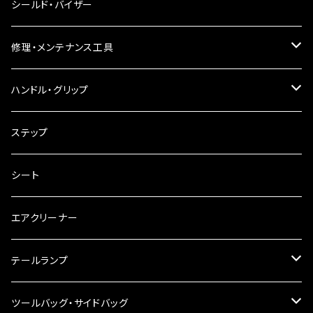
電球型ウインカー
ヘッドライト
シールド・バイザー
バードゲージウインカー
フォグランプ
修理・メンテナンス工具
ウインカークランプ
配線・リレー
インテークマニホールド
ハンドル・グリップ
電装・配線・キボシ等
グリップ
ステップ
キャブレター
バーハン
シート
チェーン
ハンドルパーツ
エアクリーナー
ハンドルスイッチ
工具類
ハンドルポスト
テールランプ
その他
ハンドルブレース
ナンバー灯
ツールバッグ・サイドバッグ