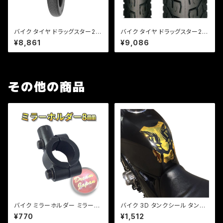
バイク タイヤ ドラッグスター25
バイク タイヤ ドラッグスター25
0 フロント用 TIMSUN (ティム
0 フロント用 純正タイヤ / IRC
¥8,861
¥9,086
ソン) / TS615 80/100-18 F 4
NF27 80/100-18 F 47P WT
7P WT
その他の商品
バイク ミラーホルダー ミラーク
バイク 3D タンクシール タンク
ランプ マウント 8mm正ネジ用/
パット 汎用 金（3色あり） ソフト
¥770
¥1,512
22.2mmハンドル/ブラック/エス
エンブレム/ネイキッド/レプリカ/