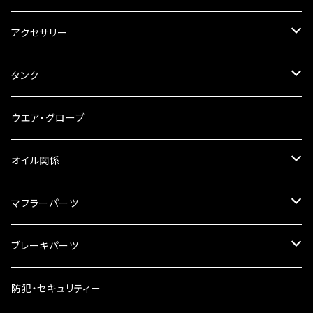
ステアリングダンパー
ツールバッグ
アクセサリー
ブレーキ・クラッチレバー
サイドバッグ
USB電源
タンク
スマホホルダー
サイドバッグサポート
電装系
タンク本体
ウエア・グローブ
リアBOX
タンクキャップ
オイル関係
ハードケース
タンクシール
4スト用エンジンオイル
マフラーパーツ
ケミカル
2スト用エンジンオイル
マフラーガード
ブレーキパーツ
ギアオイル
バンテージタイプ
ブレーキシュー
防犯・セキュリティー