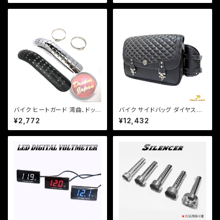
トレア/SR/TW/【クリックポス
タンク傷隠し/ZZR/CB/【クリッ
ト】/a266
クポスト送料無料】
バイク ヒートガード 湾曲、ドット
バイク サイドバッグ ダイヤステ
タイプ 【シルバー・ブラック】 マフ
ッチ ドリンクホルダー レインカ
¥2,772
¥12,432
ラー 火傷防止 カスタム マフラ
バー付き 15L 容量可変可能 フ
ーガード バンド取り付けサイズ
ルカバー防水 合皮 オリジナル
40〜65mm/a316
Dream-Japan製 【DJ-a38
8】