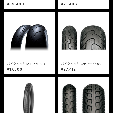
R600RR YZF-R6 / DUNLOP
MSUN / ストリートハイグリップ
¥39,480
¥21,406
（ダンロップ）/ROADSMARTII
TS689F 100/90-19 F 57S
[ 180/55ZR17] R 73W TL
TL
バイク タイヤ MT YZF CB ゼフ
バイク タイヤ スティード400 ド
ァー フロント用/ iRC（アイアー
ラッグスター400 リア用/ Kabu
¥17,500
¥27,412
ルシー）RMC810 [ 120/70ZR1
ki D404 170/80-15R77S W
7 ] F 58W TL【取り寄せ】
T