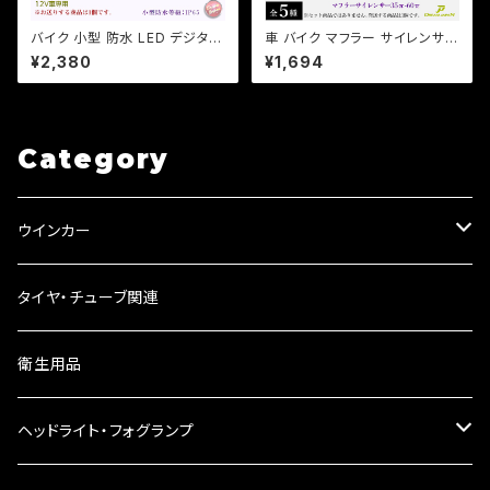
バイク 小型 防水 LED デジタル
車 バイク マフラー サイレンサー
電圧計 ボルトメーター 汎用 格
インナー バッフル 消音 長さ140
¥2,380
¥1,694
安 表示色3色選択/検索用/ホン
mm 直径【35 42 45 48 60m
ダ/ヤマハ/カワサキ【クリックポ
m 】【即納可能】 音量調整 (検)
スト送料無料】
プリウス マグナ モンキー Jazz
Category
ウインカー
ウインカーリレー
タイヤ・チューブ関連
ウインカーレンズ
衛生用品
LEDウインカー
ヘッドライト・フォグランプ