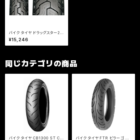
バイク タイヤ ドラッグスター25
0 リア用 / Kabuki D404 130/
¥15,246
90-15R66P WT
同じカテゴリの商品
バイク タイヤ CB1300 ST CB
バイク タイヤ FTR ビラーゴ TI