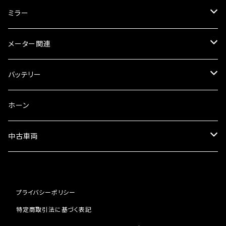
オイルクーラー
スリップオン
ブレーキパット
ミラー
ラジエーター
サイレンサー
ブレーキオイル
ミラー本体
メーター関連
フォークオイル
その他
ミラーアダプター
スピードメーター
バッテリー
ミラーその他
タコメーター
バッテリー充電器
ホーン
セット
中古車両
カワサキ
プライバシーポリシー
ホンダ
特定商取引法に基づく表記