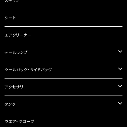
電装・配線・キボシ等
グリップ
ステップ
キャブレター
バーハン
シート
チェーン
ハンドルパーツ
エアクリーナー
ハンドルスイッチ
工具類
ハンドルポスト
テールランプ
その他
ハンドルブレース
ナンバー灯
ツールバッグ・サイドバッグ
ステアリングダンパー
ツールバッグ
アクセサリー
ブレーキ・クラッチレバー
サイドバッグ
USB電源
タンク
スマホホルダー
サイドバッグサポート
電装系
タンク本体
ウエア・グローブ