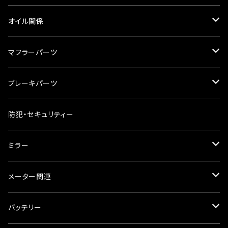
リアBOX
タンクキャップ
オイル関係
ハードケース
タンクシール
4スト用エンジンオイル
マフラーパーツ
ケミカル
2スト用エンジンオイル
マフラーガード
ブレーキパーツ
ギアオイル
バンテージタイプ
ブレーキシュー
防犯・セキュリティー
オイルクーラー
スリップオン
ブレーキパット
ミラー
ラジエーター
サイレンサー
ブレーキオイル
ミラー本体
メーター関連
フォークオイル
その他
ミラーアダプター
スピードメーター
バッテリー