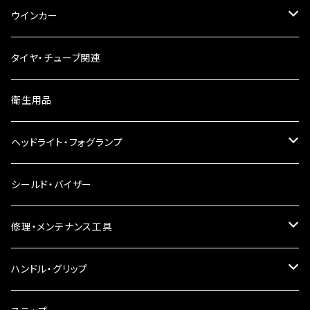
ウインカー
ウインカーリレー
タイヤ・チューブ関連
ウインカーレンズ
衛生用品
LEDウインカー
ヘッドライト・フォグランプ
電球型ウインカー
ヘッドライト
シールド・バイザー
バードゲージウインカー
フォグランプ
修理・メンテナンス工具
ウインカークランプ
配線・リレー
インテークマニホールド
ハンドル・グリップ