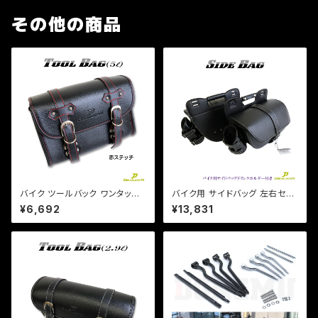
その他の商品
バイク ツールバック ワンタッチ
バイク用 サイドバッグ 左右セッ
型 内ポケット付!(赤ステッチ) (5
ト ドリンクホルダー レインカバ
¥6,692
¥13,831
L)ブラック ツールバッグ 合皮【D
ー付き /ドラッグスター/スポーツ
ream-Japanオリジナル】DS S
スター/ビラーゴ/マグナ
R TW