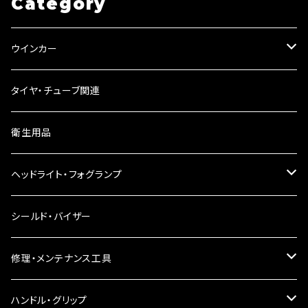
Category
ウインカー
ウインカーリレー
タイヤ・チューブ関連
ウインカーレンズ
衛生用品
LEDウインカー
ヘッドライト・フォグランプ
電球型ウインカー
ヘッドライト
シールド・バイザー
バードゲージウインカー
フォグランプ
修理・メンテナンス工具
ウインカークランプ
配線・リレー
インテークマニホールド
ハンドル・グリップ