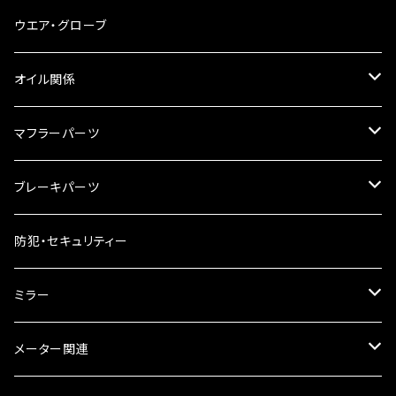
スマホホルダー
サイドバッグサポート
電装系
タンク本体
ウエア・グローブ
リアBOX
タンクキャップ
オイル関係
ハードケース
タンクシール
4スト用エンジンオイル
マフラーパーツ
ケミカル
2スト用エンジンオイル
マフラーガード
ブレーキパーツ
ギアオイル
バンテージタイプ
ブレーキシュー
防犯・セキュリティー
オイルクーラー
スリップオン
ブレーキパット
ミラー
ラジエーター
サイレンサー
ブレーキオイル
ミラー本体
メーター関連