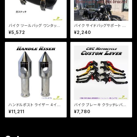
バイク ツールバッグ ワンタッチ
バイク サイドバッグサポート バ
型 黒 ブラック 内ポケット付き
ッグ アメリカン 汎用品 サドルバ
¥5,572
¥2,240
簡単取り付け 【白ステッチ】 アメ
ッグ サポート 2点可動タイプ 左
リカン 小物入れ 工具入 / マグ
右セット ドラッグスターa038
ナ DS
ハンドルポスト ライザー 4イン
バイク ブレーキ クラッチレバー
チ 100mmアップ 22.2mmハン
左右セット ホンダ系 ジェイド マ
¥11,211
¥7,780
ドル用 /汎用 鬼型！ ビラーゴ /ド
グナ ホーネット 他 【a379】 可
ラッグスター/エイプ/モンキー
倒&角度&伸縮 調整機能付き
【Dream-Japan