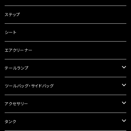
電装・配線・キボシ等
グリップ
ステップ
キャブレター
バーハン
シート
チェーン
ハンドルパーツ
エアクリーナー
ハンドルスイッチ
工具類
ハンドルポスト
テールランプ
その他
ハンドルブレース
ナンバー灯
ツールバッグ・サイドバッグ
ステアリングダンパー
ツールバッグ
アクセサリー
ブレーキ・クラッチレバー
サイドバッグ
USB電源
タンク