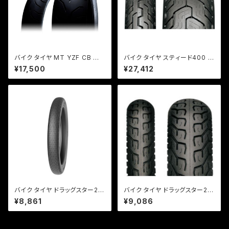
バイク タイヤ MT YZF CB ゼフ
バイク タイヤ スティード400 ド
ァー フロント用/ iRC（アイアー
ラッグスター400 リア用/ Kabu
¥17,500
¥27,412
ルシー）RMC810 [ 120/70ZR1
ki D404 170/80-15R77S W
7 ] F 58W TL【取り寄せ】
T
バイク タイヤ ドラッグスター25
バイク タイヤ ドラッグスター25
0 フロント用 TIMSUN (ティム
0 フロント用 純正タイヤ / IRC
¥8,861
¥9,086
ソン) / TS615 80/100-18 F 4
NF27 80/100-18 F 47P WT
7P WT