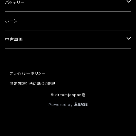
フォークオイル
その他
ミラーアダプター
スピードメーター
バッテリー
ミラーその他
タコメーター
バッテリー充電器
ホーン
セット
中古車両
カワサキ
プライバシーポリシー
ホンダ
特定商取引法に基づく表記
© dreamjaopan店
Powered by