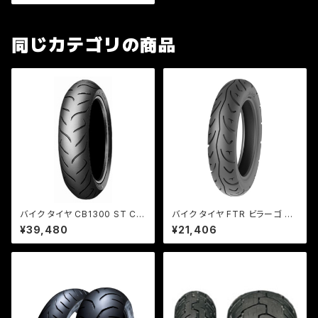
WT
同じカテゴリの商品
バイク タイヤ CB1300 ST CB
バイク タイヤ FTR ビラーゴ TI
R600RR YZF-R6 / DUNLOP
MSUN / ストリートハイグリップ
¥39,480
¥21,406
（ダンロップ）/ROADSMARTII
TS689F 100/90-19 F 57S
[ 180/55ZR17] R 73W TL
TL