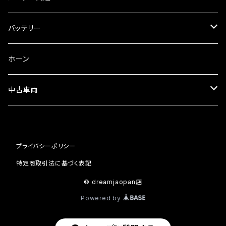
フォークオイル
その他
ミラーアダプター
スピードメーター
バッテリー
ミラーその他
タコメーター
バッテリー充電器
ホーン
セット
中古車両
カワサキ
プライバシーポリシー
ホンダ
特定商取引法に基づく表記
© dreamjaopan店
Powered by