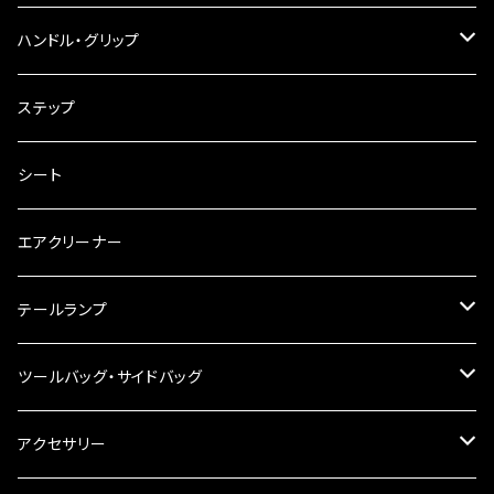
ウインカークランプ
配線・リレー
インテークマニホールド
ハンドル・グリップ
電装・配線・キボシ等
グリップ
ステップ
キャブレター
バーハン
シート
チェーン
ハンドルパーツ
エアクリーナー
ハンドルスイッチ
工具類
ハンドルポスト
テールランプ
その他
ハンドルブレース
ナンバー灯
ツールバッグ・サイドバッグ
ステアリングダンパー
ツールバッグ
アクセサリー