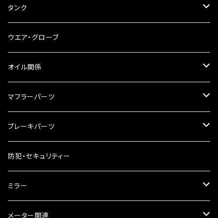
ブレーキ・クラッチレバー
サイドバッグ
USB電源
タンク
スマホホルダー
サイドバッグサポート
電装系
タンク本体
ウエア・グローブ
リアBOX
タンクキャップ
オイル関係
ハードケース
タンクシール
4スト用エンジンオイル
マフラーパーツ
ケミカル
2スト用エンジンオイル
マフラーガード
ブレーキパーツ
ギアオイル
バンテージタイプ
ブレーキシュー
防犯・セキュリティー
オイルクーラー
スリップオン
ブレーキパット
ミラー
ラジエーター
サイレンサー
ブレーキオイル
ミラー本体
メーター関連