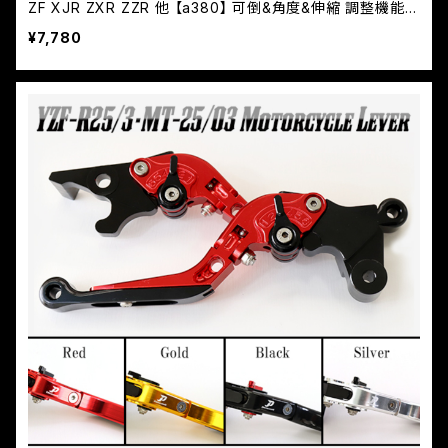
ZF XJR ZXR ZZR 他 【a380】 可倒&角度&伸縮 調整機能付
き
¥7,780