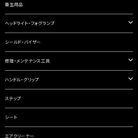
ウインカーレンズ
衛生用品
LEDウインカー
ヘッドライト・フォグランプ
電球型ウインカー
ヘッドライト
シールド・バイザー
バードゲージウインカー
フォグランプ
修理・メンテナンス工具
ウインカークランプ
配線・リレー
インテークマニホールド
ハンドル・グリップ
電装・配線・キボシ等
グリップ
ステップ
キャブレター
バーハン
シート
チェーン
ハンドルパーツ
エアクリーナー