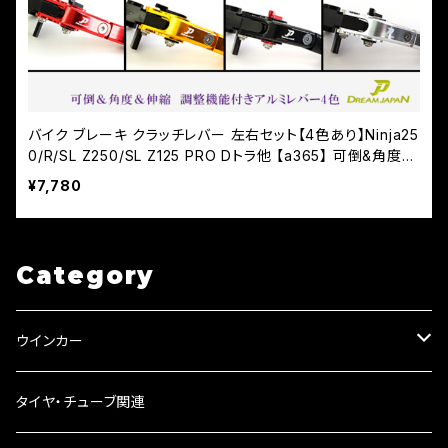
バイク ブレーキ クラッチレバー 左右セット【4色あり】Ninja25
0/R/SL Z250/SL Z125 PRO Dトラ他 【a365】 可倒&角度&
伸縮 調整機能付き
¥7,780
Category
ウインカー
ウインカーリレー
タイヤ・チューブ関連