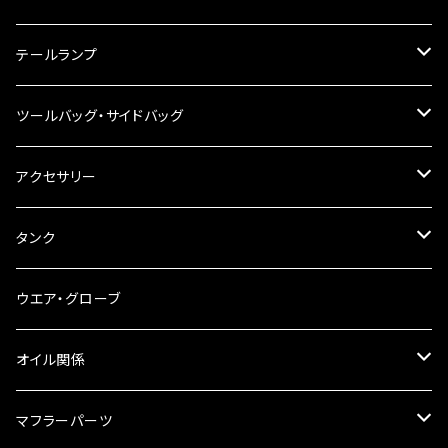
ハンドルスイッチ
工具類
ハンドルポスト
テールランプ
その他
ハンドルブレース
ナンバー灯
ツールバッグ・サイドバッグ
ステアリングダンパー
ツールバッグ
アクセサリー
ブレーキ・クラッチレバー
サイドバッグ
USB電源
タンク
スマホホルダー
サイドバッグサポート
電装系
タンク本体
ウエア・グローブ
リアBOX
タンクキャップ
オイル関係
ハードケース
タンクシール
4スト用エンジンオイル
マフラーパーツ