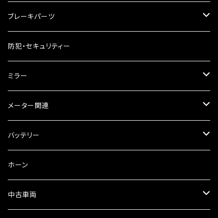
ケミカル
2スト用エンジンオイル
マフラーガード
ブレーキパーツ
ギアオイル
バンテージタイプ
ブレーキシュー
防犯・セキュリティー
オイルクーラー
スリップオン
ブレーキパット
ミラー
ラジエーター
サイレンサー
ブレーキオイル
ミラー本体
メーター関連
フォークオイル
その他
ミラーアダプター
スピードメーター
バッテリー
ミラーその他
タコメーター
バッテリー充電器
ホーン
セット
中古車両