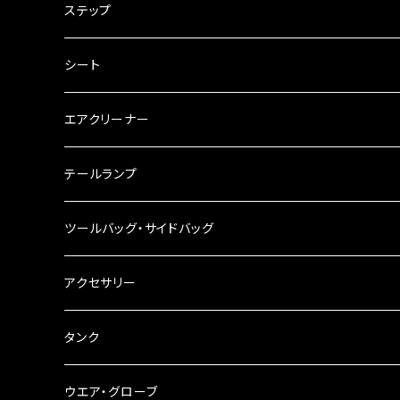
電装・配線・キボシ等
グリップ
ステップ
キャブレター
バーハン
シート
チェーン
ハンドルパーツ
エアクリーナー
ハンドルスイッチ
工具類
ハンドルポスト
テールランプ
その他
ハンドルブレース
ナンバー灯
ツールバッグ・サイドバッグ
ステアリングダンパー
ツールバッグ
アクセサリー
ブレーキ・クラッチレバー
サイドバッグ
USB電源
タンク
スマホホルダー
サイドバッグサポート
電装系
タンク本体
ウエア・グローブ