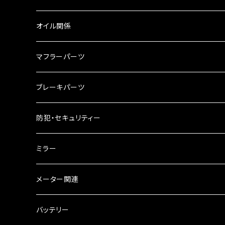
リアBOX
タンクキャップ
オイル関係
ハードケース
タンクシール
4スト用エンジンオイル
マフラーパーツ
ケミカル
2スト用エンジンオイル
マフラーガード
ブレーキパーツ
ギアオイル
バンテージタイプ
ブレーキシュー
防犯・セキュリティー
オイルクーラー
スリップオン
ブレーキパット
ミラー
ラジエーター
サイレンサー
ブレーキオイル
ミラー本体
メーター関連
フォークオイル
その他
ミラーアダプター
スピードメーター
バッテリー