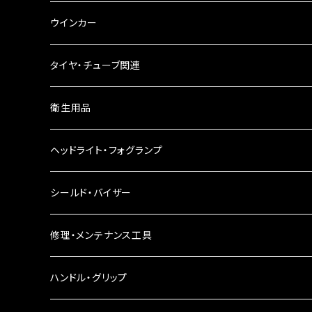
ウインカー
ウインカーリレー
タイヤ・チューブ関連
ウインカーレンズ
衛生用品
LEDウインカー
ヘッドライト・フォグランプ
電球型ウインカー
ヘッドライト
シールド・バイザー
バードゲージウインカー
フォグランプ
修理・メンテナンス工具
ウインカークランプ
配線・リレー
インテークマニホールド
ハンドル・グリップ