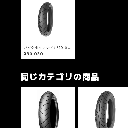
バイク タイヤ マグナ250 前
後兼用 TIMSUN ストリート
¥30,030
ハイグリップ TS659A 150/8
0-15 R 70P TL
同じカテゴリの商品