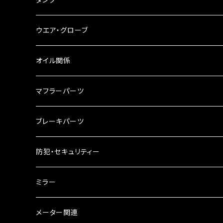
スマホホルダー
サイドバッグサポート
電装系
タンク本体
ウエア・グローブ
リアBOX
タンクキャップ
オイル関係
ハードケース
タンクシール
4スト用エンジンオイル
マフラーパーツ
ケミカル
2スト用エンジンオイル
マフラーガード
ブレーキパーツ
ギアオイル
バンテージタイプ
ブレーキシュー
防犯・セキュリティー
オイルクーラー
スリップオン
ブレーキパット
ミラー
ラジエーター
サイレンサー
ブレーキオイル
ミラー本体
メーター関連