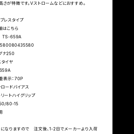
高さが特徴です。Vストロームなどにおすすめ。
ーブレスタイプ
詳細はこちら
TS-659A
580080435580
グナ250
スタイヤ
659A
重表示：70P
ンロードバイアス
トリートハイグリップ
0/80-15
用
】になりますので 注文後、1-2日でメーカーより入荷