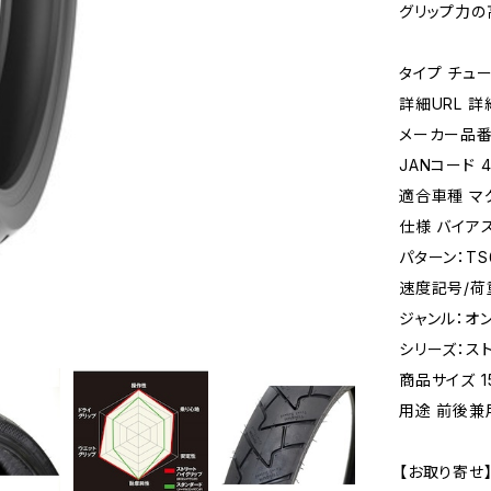
グリップ力の
タイプ チュ
詳細URL 
メーカー品番 
JANコード 4
適合車種 マ
仕様 バイア
パターン：TS
速度記号/荷
ジャンル：オ
シリーズ：ス
商品サイズ 15
用途 前後兼
【お取り寄せ