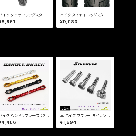
バイク タイヤ ドラッグスター2
バイク タイヤ ドラッグスター2
50 フロント用 TIMSUN (テ
50 フロント用 純正タイヤ / I
¥8,861
¥9,086
ィムソン) / TS615 80/100-1
RC NF27 80/100-18 F 47
8 F 47P WT
P WT
バイク ハンドルブレース 22π
車 バイク マフラー サイレンサ
長さ調整、アクセサリー装着
ー インナー バッフル 消音 長
¥4,466
¥1,694
可能/ 全長260mm-300mm
さ140mm 直径【35 42 45 4
/ モンキー / エイプ / CB / XJ
8 60mm 】【即納可能】 音量
R /【Dream-Japan】
調整 (検) プリウス マグナ モ