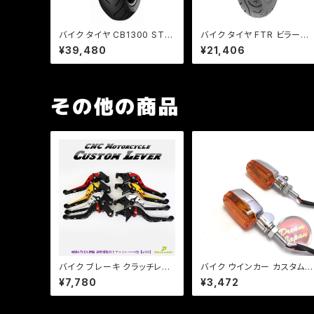
バイク タイヤ CB1300 ST C
バイク タイヤ FTR ビラーゴ
BR600RR YZF-R6 / DUNL
TIMSUN / ストリートハイグ
¥39,480
¥21,406
OP（ダンロップ）/ROADSMA
リップ TS689F 100/90-19
RTII [ 180/55ZR17] R 73
F 57S TL
W TL
その他の商品
バイク ブレーキ クラッチレバ
バイク ウインカー カスタムウ
ー 左右セット ヤマハ カワサキ
インカー ver.1 【シルバー/オ
¥7,780
¥3,472
YZF XJR ZXR ZZR 他 【a3
レンジレンズ】 汎用 2個セッ
80】 可倒&角度&伸縮 調整機
CB/XJR/Z/ゼファー/バリオ
能付き
ス/a253