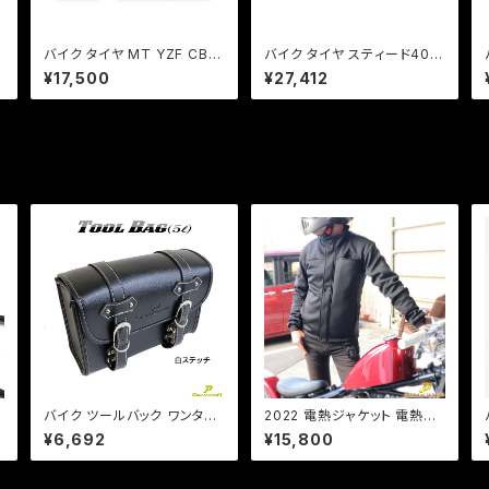
バイク タイヤ MT YZF CB
バイク タイヤ スティード400
ゼファー フロント用/ iRC（ア
ドラッグスター400 リア用/ K
¥17,500
¥27,412
イアールシー）RMC810 [ 12
abuki D404 170/80-15R7
0/70ZR17 ] F 58W TL【取
7S WT
り寄せ】
バイク ツールバック ワンタッ
2022 電熱ジャケット 電熱服
チ型 内ポケット付!(白ステッ
バイク バイクジャケット ヒー
¥6,692
¥15,800
ト
チ) (5L)ブラック ツールバッグ
タージャケット インナージャケ
合皮【Dream-Japanオリジ
ット 17W インナー QC USB
ナル】DS SR TW
電源対応 冬 秋冬 冬用 メンズ