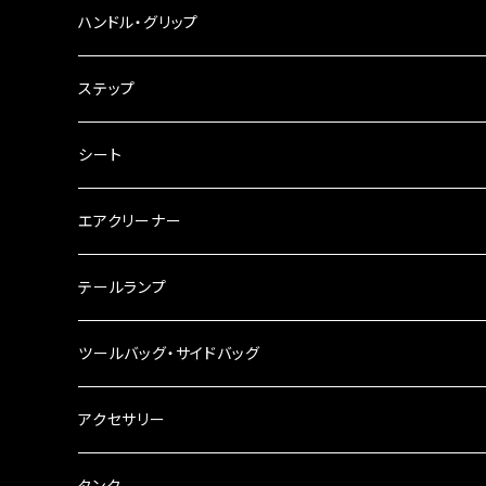
ウインカークランプ
配線・リレー
インテークマニホールド
ハンドル・グリップ
電装・配線・キボシ等
グリップ
ステップ
キャブレター
バーハン
シート
チェーン
ハンドルパーツ
エアクリーナー
ハンドルスイッチ
工具類
ハンドルポスト
テールランプ
その他
ハンドルブレース
ナンバー灯
ツールバッグ・サイドバッグ
ステアリングダンパー
ツールバッグ
アクセサリー
ブレーキ・クラッチレバー
サイドバッグ
USB電源
タンク