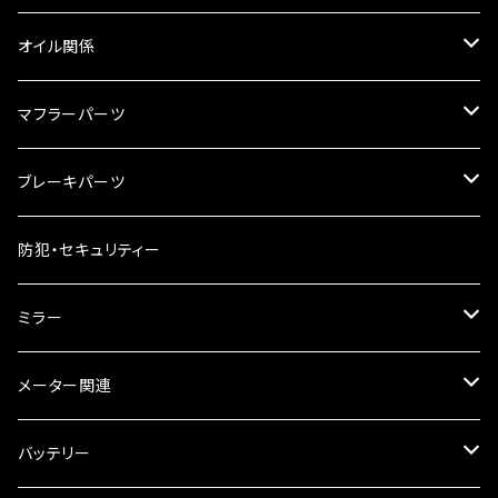
リアBOX
タンクキャップ
オイル関係
ハードケース
タンクシール
4スト用エンジンオイル
マフラーパーツ
ケミカル
2スト用エンジンオイル
マフラーガード
ブレーキパーツ
ギアオイル
バンテージタイプ
ブレーキシュー
防犯・セキュリティー
オイルクーラー
スリップオン
ブレーキパット
ミラー
ラジエーター
サイレンサー
ブレーキオイル
ミラー本体
メーター関連
フォークオイル
その他
ミラーアダプター
スピードメーター
バッテリー