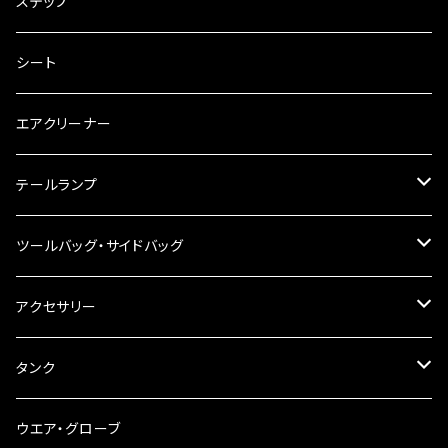
電装・配線・キボシ等
グリップ
ステップ
キャブレター
バーハン
シート
チェーン
ハンドルパーツ
エアクリーナー
ハンドルスイッチ
工具類
ハンドルポスト
テールランプ
その他
ハンドルブレース
ナンバー灯
ツールバッグ・サイドバッグ
ステアリングダンパー
ツールバッグ
アクセサリー
ブレーキ・クラッチレバー
サイドバッグ
USB電源
タンク
スマホホルダー
サイドバッグサポート
電装系
タンク本体
ウエア・グローブ