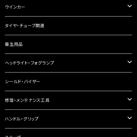
ウインカー
ウインカーリレー
タイヤ・チューブ関連
ウインカーレンズ
衛生用品
LEDウインカー
ヘッドライト・フォグランプ
電球型ウインカー
ヘッドライト
シールド・バイザー
バードゲージウインカー
フォグランプ
修理・メンテナンス工具
ウインカークランプ
配線・リレー
インテークマニホールド
ハンドル・グリップ