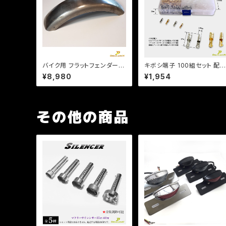
バイク用 フラットフェンダー
キボシ端子 100組セット 配
長さ560mm 幅150mm 汎用
用 /車 /バイク 整備/3.9m
¥8,980
¥1,954
タイプ 溶接、加工用 素地。ス
m ケース付/c069【クリック
チール製 b370
ポスト送料無料】
その他の商品