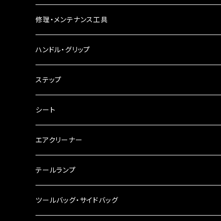
バードゲージウインカー
フォグランプ
修理・メンテナンス工具
ウインカークランプ
配線・リレー
インテークマニホールド
ハンドル・グリップ
電装・配線・キボシ等
グリップ
ステップ
キャブレター
バーハン
シート
チェーン
ハンドルパーツ
エアクリーナー
ハンドルスイッチ
工具類
ハンドルポスト
テールランプ
その他
ハンドルブレース
ナンバー灯
ツールバッグ・サイドバッグ