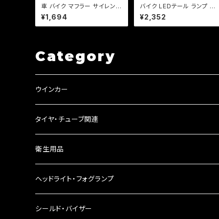
車 バイク マフラー サイレンサ
バイク LEDテール ランプ 汎
ー インナー バッフル 消音 長
用 ナンバー灯付 ミニタイプ
¥1,694
¥2,352
さ140mm 直径【35 42 45 4
【ブラック】カスタム テール エ
8 60mm 】【即納可能】 音量
イプ モンキー SR マグナ FT
調整 (検) プリウス マグナ モ
R 【レンジ色選択】
ンキー Jazz
Category
ウインカー
ウインカーリレー
タイヤ・チューブ関連
ウインカーレンズ
衛生用品
LEDウインカー
ヘッドライト・フォグランプ
電球型ウインカー
ヘッドライト
シールド・バイザー