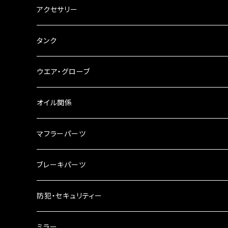
ステアリングダンパー
ツールバッグ
アクセサリー
ブレーキ・クラッチレバー
サイドバッグ
USB電源
タンク
スマホホルダー
サイドバッグサポート
電装系
タンク本体
ウエア・グローブ
リアBOX
タンクキャップ
オイル関係
ハードケース
タンクシール
4スト用エンジンオイル
マフラーパーツ
ケミカル
2スト用エンジンオイル
マフラーガード
ブレーキパーツ
ギアオイル
バンテージタイプ
ブレーキシュー
防犯・セキュリティー
オイルクーラー
スリップオン
ブレーキパット
ミラー