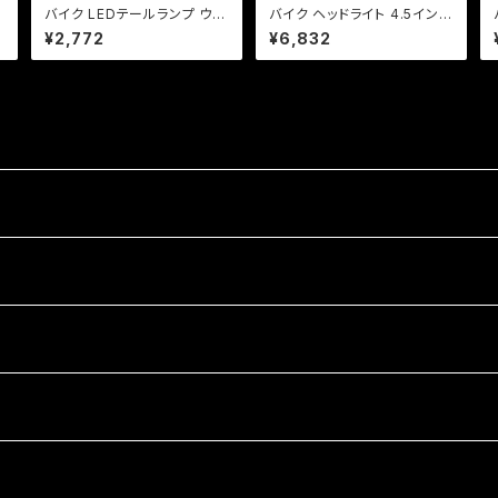
バイク LEDテールランプ ウイ
バイク ヘッドライト 4.5インチ
ンカー 一体型テール【レンズ
ベーツライト H4バルブ カスタ
¥2,772
¥6,832
色選択】 汎用 ルーカス CB X
ムライト 【ブラック・シルバー】
J SR TW
/ アメリカン/ DS / スティード
/ バルカン ハーレー