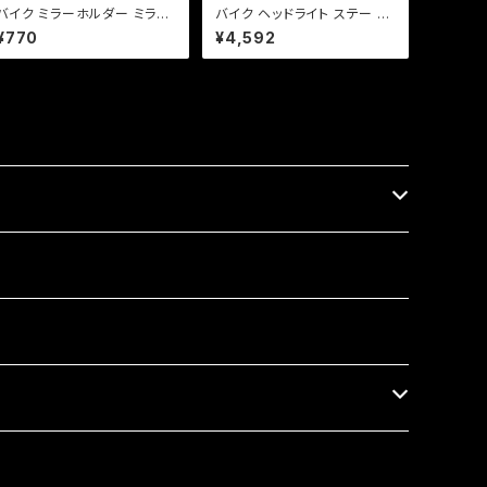
バイク ミラーホルダー ミラー
バイク ヘッドライト ステー フ
クランプ マウント 10mm正ネ
ォークサイズ 36, 39 パイ カ
¥770
¥4,592
ジ用/22.2mmハンドル/ブラッ
ラー 付き 左右 セット カスタム
ク/エストレア/SR/ 【クリック
ネイキッド 【ブラック・シルバ
ポスト】/a267
ー選択】DS TW セロー等