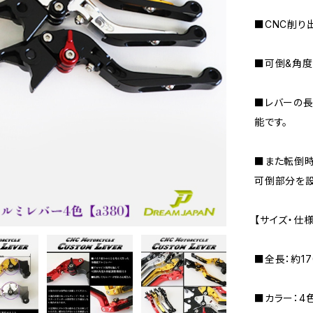
■CNC削り
■可倒&角度
■レバーの長
能です。
■また転倒時
可倒部分を設
【サイズ・仕様
■全長：約17
■カラー：4