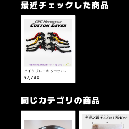
最近チェックした商品
バイク ブレーキ クラッチレバ
ー 左右セット ヤマハ カワサキ
¥7,780
YZF XJR ZXR ZZR 他 【a3
80】 可倒&角度&伸縮 調整機
能付き
同じカテゴリの商品