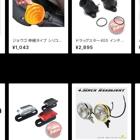
線
ジョウゴ 伸縮タイプ シリコン
ドラッグスター400 インテー
製 車 ・ バイク オイル交換に
クマニホールド/インマニ/前後
¥1,043
¥2,895
メンテナンス
セット/Ｏリング付き/DS4/DS
C4/XVS/4TR/社外品/新品