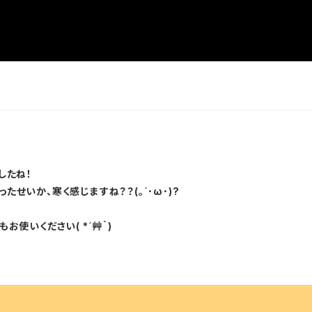
したね！
せいか、寒く感じますね？？(。´･ω･)?
使いください( *´艸｀)