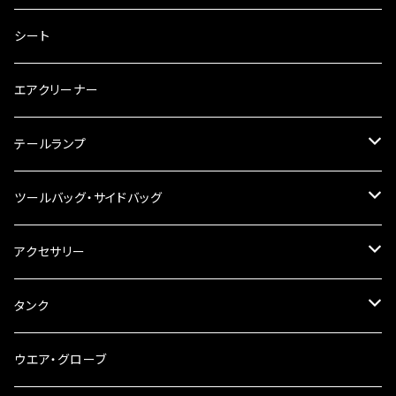
キャブレター
バーハン
シート
チェーン
ハンドルパーツ
エアクリーナー
ハンドルスイッチ
工具類
ハンドルポスト
テールランプ
その他
ハンドルブレース
ナンバー灯
ツールバッグ・サイドバッグ
ステアリングダンパー
ツールバッグ
アクセサリー
ブレーキ・クラッチレバー
サイドバッグ
USB電源
タンク
スマホホルダー
サイドバッグサポート
電装系
タンク本体
ウエア・グローブ