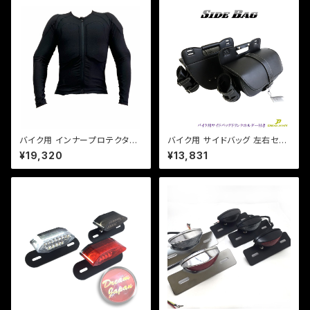
バイク用 インナープロテクター
バイク用 サイドバッグ 左右セッ
オールシーズンメッシュ ストレッ
ト ドリンクホルダー レインカバ
¥19,320
¥13,831
チ生地 ソフトプロテクター採用
ー付き /ドラッグスター/スポーツ
CE規格 肘、肩、背中、胸【DJ-a
スター/ビラーゴ/マグナ
387】