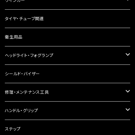
ウインカー
ウインカーリレー
タイヤ・チューブ関連
ウインカーレンズ
衛生用品
LEDウインカー
ヘッドライト・フォグランプ
電球型ウインカー
ヘッドライト
シールド・バイザー
バードゲージウインカー
フォグランプ
修理・メンテナンス工具
ウインカークランプ
配線・リレー
インテークマニホールド
ハンドル・グリップ
電装・配線・キボシ等
グリップ
ステップ