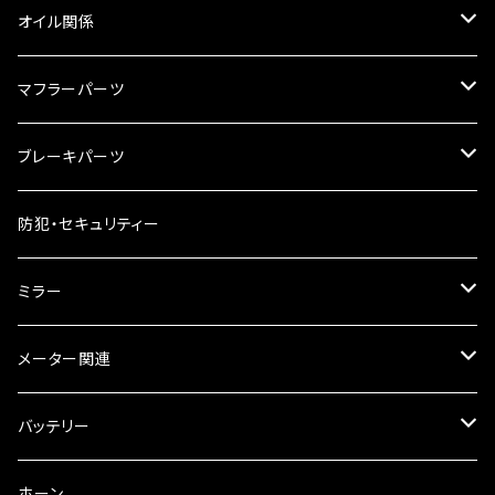
リアBOX
タンクキャップ
オイル関係
ハードケース
タンクシール
4スト用エンジンオイル
マフラーパーツ
ケミカル
2スト用エンジンオイル
マフラーガード
ブレーキパーツ
ギアオイル
バンテージタイプ
ブレーキシュー
防犯・セキュリティー
オイルクーラー
スリップオン
ブレーキパット
ミラー
ラジエーター
サイレンサー
ブレーキオイル
ミラー本体
メーター関連
フォークオイル
その他
ミラーアダプター
スピードメーター
バッテリー
ミラーその他
タコメーター
バッテリー充電器
ホーン