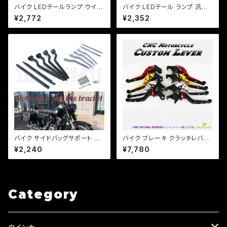
バイク LEDテールランプ ウイン
バイク LEDテール ランプ 汎用
カー 一体型テール【レンズ色選
ナンバー灯付 ミニタイプ 【ブラッ
¥2,772
¥2,352
択】 汎用 ルーカス CB XJ SR
ク】カスタム テール エイプ モン
TW
キー SR マグナ FTR 【レンジ
色選択】
バイク サイドバッグサポート バ
バイク ブレーキ クラッチレバー
ッグ アメリカン 汎用品 サドルバ
左右セット ホンダ系 ジェイド マ
¥2,240
¥7,780
ッグ サポート 2点可動タイプ 左
グナ ホーネット 他 【a379】 可
右セット ドラッグスターa038
倒&角度&伸縮 調整機能付き
Category