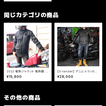
CE規格 肘、肩、背中、胸【DJ-a
387】
同じカテゴリの商品
2022 電熱ジャケット 電熱服 バ
【X-tender】 デニム トラッカー
イク バイクジャケット ヒーター
ジャケット 「XR-001」 バイクウ
¥15,800
¥28,000
ジャケット インナージャケット 1
エア シープスキン 岡山デニム
7W インナー QC USB電源対
日本製
応 冬 秋冬 冬用 メンズ 男性 電
熱ウエア 電熱ウェア レディース
ジャケット インナー! 5v 発熱 腕
その他の商品
もあったかい！ 【型番：DJ-2218
0】