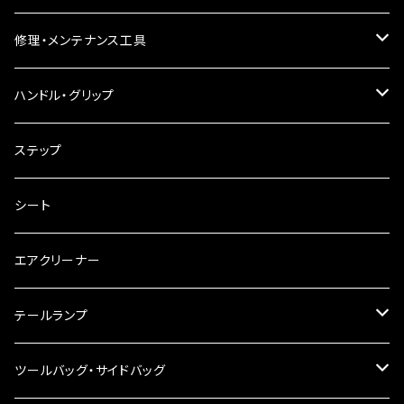
バードゲージウインカー
フォグランプ
修理・メンテナンス工具
ウインカークランプ
配線・リレー
インテークマニホールド
ハンドル・グリップ
電装・配線・キボシ等
グリップ
ステップ
キャブレター
バーハン
シート
チェーン
ハンドルパーツ
エアクリーナー
ハンドルスイッチ
工具類
ハンドルポスト
テールランプ
その他
ハンドルブレース
ナンバー灯
ツールバッグ・サイドバッグ