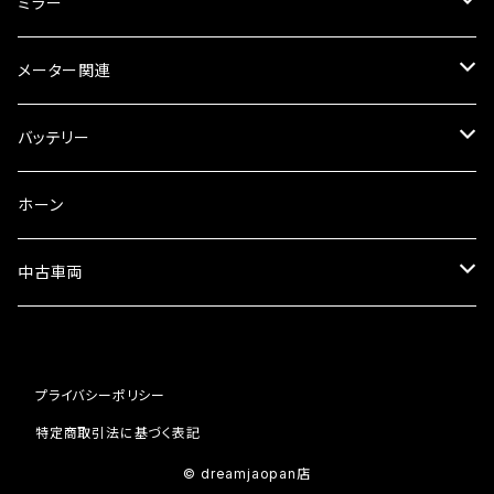
オイルクーラー
スリップオン
ブレーキパット
ミラー
ラジエーター
サイレンサー
ブレーキオイル
ミラー本体
メーター関連
フォークオイル
その他
ミラーアダプター
スピードメーター
バッテリー
ミラーその他
タコメーター
バッテリー充電器
ホーン
セット
中古車両
カワサキ
プライバシーポリシー
ホンダ
特定商取引法に基づく表記
© dreamjaopan店