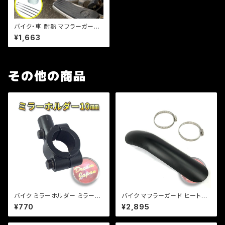
バイク・車 耐熱 マフラーガード
50mm×5m 耐熱1200℃ テー
¥1,663
プ 白（ホワイト） グラスファイバ
ー 布製/アメリカン/ドラッグスタ
ー/ビラーゴ
その他の商品
バイク ミラーホルダー ミラーク
バイク マフラーガード ヒートガ
ランプ マウント 10mm正ネジ
ード 湾曲タイプ 【ブラック】マフ
¥770
¥2,895
用/22.2mmハンドル/ブラック/
ラー 火傷防止 カスタム バンド
エストレア/SR/ 【クリックポス
取り付けサイズ40〜65mm/a3