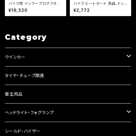
バイク用 インナープロテクター
バイク ヒートガード 湾曲、ドット
オールシーズンメッシュ ストレッ
タイプ 【シルバー・ブラック】 マフ
¥19,320
¥2,772
チ生地 ソフトプロテクター採用
ラー 火傷防止 カスタム マフラ
CE規格 肘、肩、背中、胸【DJ-a
ーガード バンド取り付けサイズ
387】
40〜65mm/a316
Category
ウインカー
ウインカーリレー
タイヤ・チューブ関連
ウインカーレンズ
衛生用品
LEDウインカー
ヘッドライト・フォグランプ
電球型ウインカー
ヘッドライト
シールド・バイザー