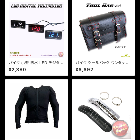
ト】/a267
14
バイク 小型 防水 LED デジタル
バイク ツールバック ワンタッチ
電圧計 ボルトメーター 汎用 格
型 内ポケット付!(赤ステッチ) (5
¥2,380
¥6,692
安 表示色3色選択/検索用/ホン
L)ブラック ツールバッグ 合皮【D
ダ/ヤマハ/カワサキ【クリックポ
ream-Japanオリジナル】DS S
スト送料無料】
R TW