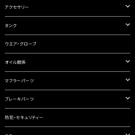
ステアリングダンパー
ツールバッグ
アクセサリー
ブレーキ・クラッチレバー
サイドバッグ
USB電源
タンク
スマホホルダー
サイドバッグサポート
電装系
タンク本体
ウエア・グローブ
リアBOX
タンクキャップ
オイル関係
ハードケース
タンクシール
4スト用エンジンオイル
マフラーパーツ
ケミカル
2スト用エンジンオイル
マフラーガード
ブレーキパーツ
ギアオイル
バンテージタイプ
ブレーキシュー
防犯・セキュリティー