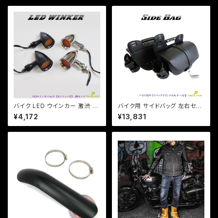
バイク LED ウインカー 激渋 激
バイク用 サイドバッグ 左右セッ
光 / 2個セット / 【シルバー・ブラ
ト ドリンクホルダー レインカバ
¥4,172
¥13,831
ック選択】ver.3 ポジションラン
ー付き /ドラッグスター/スポーツ
プ付 アメリカン レトロ チョッパ
スター/ビラーゴ/マグナ
ー SR TW DS CB