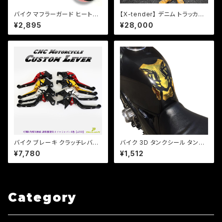
バイク マフラーガード ヒートガ
【X-tender】 デニム トラッカー
ード 湾曲タイプ 【ブラック】マフ
ジャケット 「XR-001」 バイクウ
¥2,895
¥28,000
ラー 火傷防止 カスタム バンド
エア シープスキン 岡山デニム
取り付けサイズ40〜65mm/a3
日本製
14
バイク ブレーキ クラッチレバー
バイク 3D タンクシール タンク
左右セット ヤマハ カワサキ YZF
パット 汎用 金（3色あり） ソフト
¥7,780
¥1,512
XJR ZXR ZZR 他 【a380】 可
エンブレム/ネイキッド/レプリカ/
倒&角度&伸縮 調整機能付き
タンク傷隠し/ZZR/CB/【クリッ
クポスト送料無料】
Category