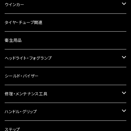
ウインカー
ウインカーリレー
タイヤ・チューブ関連
ウインカーレンズ
衛生用品
LEDウインカー
ヘッドライト・フォグランプ
電球型ウインカー
ヘッドライト
シールド・バイザー
バードゲージウインカー
フォグランプ
修理・メンテナンス工具
ウインカークランプ
配線・リレー
インテークマニホールド
ハンドル・グリップ
電装・配線・キボシ等
グリップ
ステップ