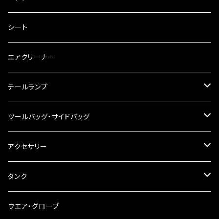
キャブレター
バーハン
シート
チェーン
ハンドルパーツ
エアクリーナー
ハンドルスイッチ
工具類
ハンドルポスト
テールランプ
その他
ハンドルブレース
ナンバー灯
ツールバッグ・サイドバッグ
ステアリングダンパー
ツールバッグ
アクセサリー
ブレーキ・クラッチレバー
サイドバッグ
USB電源
タンク
スマホホルダー
サイドバッグサポート
電装系
タンク本体
ウエア・グローブ