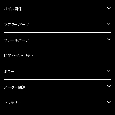
リアBOX
タンクキャップ
オイル関係
ハードケース
タンクシール
4スト用エンジンオイル
マフラーパーツ
ケミカル
2スト用エンジンオイル
マフラーガード
ブレーキパーツ
ギアオイル
バンテージタイプ
ブレーキシュー
防犯・セキュリティー
オイルクーラー
スリップオン
ブレーキパット
ミラー
ラジエーター
サイレンサー
ブレーキオイル
ミラー本体
メーター関連
フォークオイル
その他
ミラーアダプター
スピードメーター
バッテリー