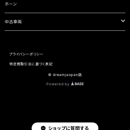
ミラーその他
タコメーター
バッテリー充電器
ホーン
セット
中古車両
カワサキ
プライバシーポリシー
ホンダ
特定商取引法に基づく表記
© dreamjaopan店
Powered by
ショップに質問する