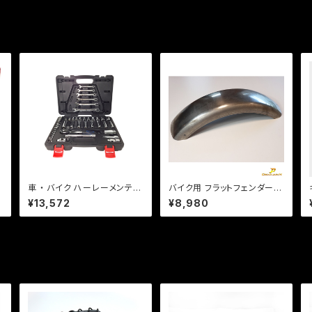
車 ・ バイク ハーレーメンテナ
バイク用 フラットフェンダー
ンス インチ工具セット 44pcs
長さ560mm 幅150mm 汎用
¥13,572
¥8,980
修理
タイプ 溶接、加工用 素地。ス
チール製 b370