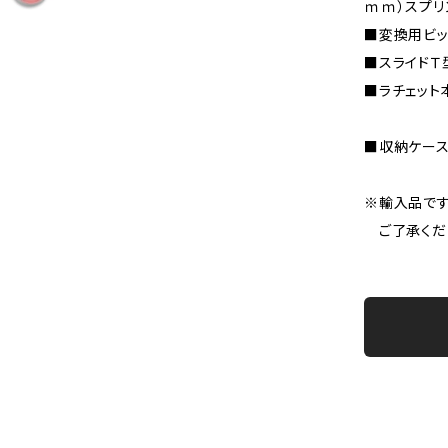
ｍｍ）スプリ
■変換用ビッ
■スライドＴ型
■ラチェット本
■収納ケースサ
※輸入品です
ご了承くだ