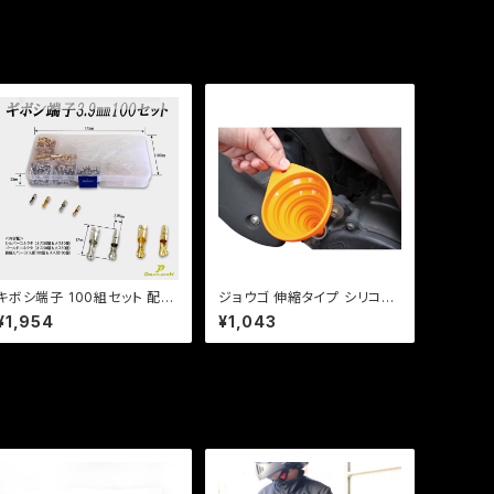
キボシ端子 100組セット 配線
ジョウゴ 伸縮タイプ シリコン
用 /車 /バイク 整備/3.9m
製 車 ・ バイク オイル交換に
¥1,954
¥1,043
m ケース付/c069【クリック
メンテナンス
ポスト送料無料】