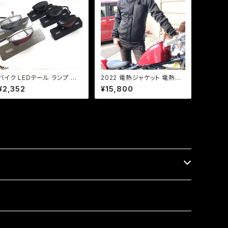
バイク LEDテール ランプ 汎
2022 電熱ジャケット 電熱服
用 ナンバー灯付 ミニタイプ
バイク バイクジャケット ヒー
¥2,352
¥15,800
【ブラック】カスタム テール エ
タージャケット インナージャケ
イプ モンキー SR マグナ FT
ット 17W インナー QC USB
R 【レンジ色選択】
電源対応 冬 秋冬 冬用 メンズ
男性 電熱ウエア 電熱ウェア
レディース ジャケット インナ
ー! 5v 発熱 腕もあったかい！
【型番：DJ-22180】