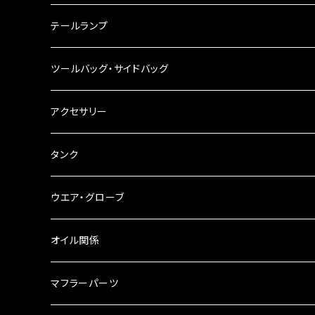
ハンドルスイッチ
工具類
ハンドルポスト
テールランプ
その他
ハンドルブレース
ナンバー灯
ツールバッグ・サイドバッグ
ステアリングダンパー
ツールバッグ
アクセサリー
ブレーキ・クラッチレバー
サイドバッグ
USB電源
タンク
スマホホルダー
サイドバッグサポート
電装系
タンク本体
ウエア・グローブ
リアBOX
タンクキャップ
オイル関係
ハードケース
タンクシール
4スト用エンジンオイル
マフラーパーツ