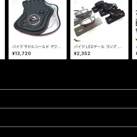
バイク サドルシールド デフレ
バイク LEDテール ランプ 汎
クター シート 股下 排熱対策
用 ナンバー灯付 ミニタイプ
¥13,720
¥2,352
タ
オーバーヒート 熱ダレ PUレ
【シルバー】カスタム テール エ
ザー 【ブラック】 ハーレー 国
イプ モンキー SR マグナ FT
産 アメリカン DJ-a390【Dr
R 【レンジ色選択】
eam-Japan製】