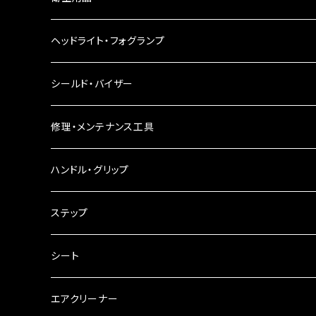
LEDウインカー
ヘッドライト・フォグランプ
電球型ウインカー
ヘッドライト
シールド・バイザー
バードゲージウインカー
フォグランプ
修理・メンテナンス工具
ウインカークランプ
配線・リレー
インテークマニホールド
ハンドル・グリップ
電装・配線・キボシ等
グリップ
ステップ
キャブレター
バーハン
シート
チェーン
ハンドルパーツ
エアクリーナー