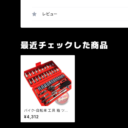
レビュー
最近チェックした商品
バイク・自転車 工具 箱 ツー
ルセット 46pcs 1/4 (6.35m
¥4,312
m) ラチェット ソケット ドライ
バー 整備 修理 メンテナンス
持ち運び便利a237