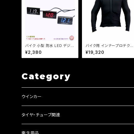
バイク 小型 防水 LED デジタ
バイク用 インナープロテクタ
ル 電圧計 ボルトメーター 汎
ー オールシーズンメッシュ ス
¥2,380
¥19,320
用 格安 表示色3色選択/検索
トレッチ生地 ソフトプロテク
用/ホンダ/ヤマハ/カワサキ【ク
ー採用 CE規格 肘、肩、背中、
リックポスト送料無料】
胸【DJ-a387】
Category
ウインカー
ウインカーリレー
タイヤ・チューブ関連
ウインカーレンズ
衛生用品