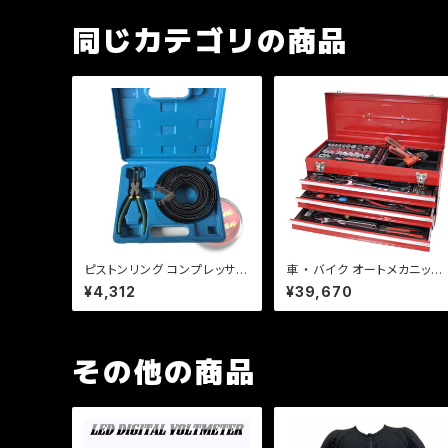
同じカテゴリの商品
ピストンリング コンプレッサー
車 ・ バイク オートメカニック
ピストンクランプ セット 62〜1
ツールセット 64pcs ジェイテ
¥4,312
¥39,670
40mm/14枚/エンジンＯＨ/
ック 修理
バイク・車/修理a248
その他の商品