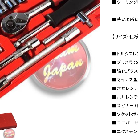
■ツーリング
■狭い場所に
【サイズ・仕様
■トルクスレンチ
■プラス型：3
■強化プラス型
■マイナス型：
■六角レンチ型
■六角レンチＬ型
■スピナー（ド
■ソケットボックス
■ユニバーサ
■エクステン