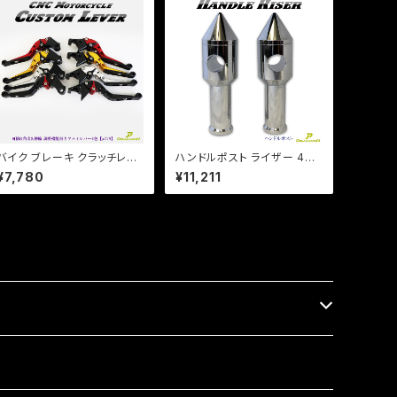
バイク ブレーキ クラッチレバ
ハンドルポスト ライザー 4イ
ー 左右セット ホンダ系 ジェイ
ンチ 100mmアップ 22.2mm
¥7,780
¥11,211
ド マグナ ホーネット 他 【a37
ハンドル用 /汎用 鬼型！ ビラ
9】 可倒&角度&伸縮 調整機
ーゴ /ドラッグスター/エイプ/
能付き
モンキー【Dream-Japan