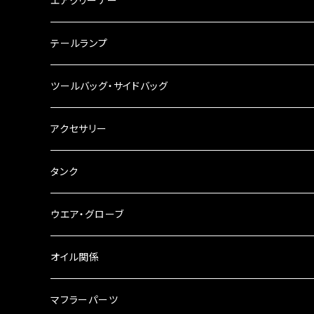
エアクリーナー
ハンドルスイッチ
工具類
ハンドルポスト
テールランプ
その他
ハンドルブレース
ナンバー灯
ツールバッグ・サイドバッグ
ステアリングダンパー
ツールバッグ
アクセサリー
ブレーキ・クラッチレバー
サイドバッグ
USB電源
タンク
スマホホルダー
サイドバッグサポート
電装系
タンク本体
ウエア・グローブ
リアBOX
タンクキャップ
オイル関係
ハードケース
タンクシール
4スト用エンジンオイル
マフラーパーツ