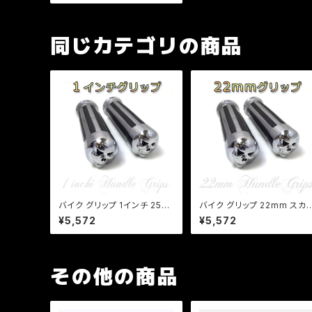
ョッパー アメリカン TW SR
定形外郵便340円
同じカテゴリの商品
バイク グリップ 1インチ 25m
バイク グリップ 22mm スカ
m スカルエンド グリップ アメ
エンド グリップ アメリカン/ア
¥5,572
¥5,572
リカン アルミ製 人気 ハーレ
ルミ製/ビラーゴ/マグナ/ジャ
ー ハンドル ドクロ ドラッグス
ズ/スティード/カスタム/a162
ター バルカン
その他の商品