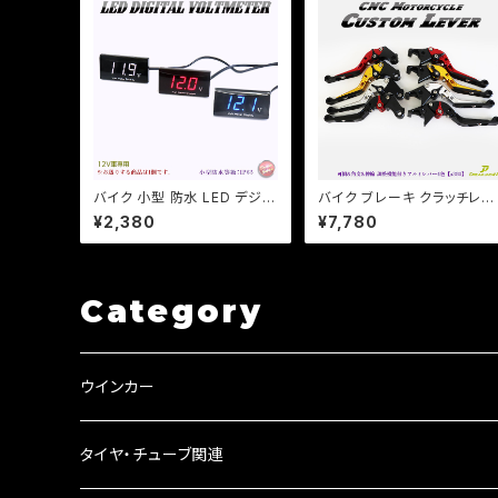
バイク 小型 防水 LED デジタ
バイク ブレーキ クラッチレバ
ル 電圧計 ボルトメーター 汎
ー 左右セット ヤマハ カワサ
¥2,380
¥7,780
用 格安 表示色3色選択/検索
YZF XJR ZXR ZZR 他 【a3
用/ホンダ/ヤマハ/カワサキ【ク
80】 可倒&角度&伸縮 調整
リックポスト送料無料】
能付き
Category
ウインカー
ウインカーリレー
タイヤ・チューブ関連