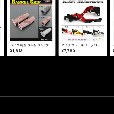
バイク 樽型 タル型 グリップ 2
バイク ブレーキ クラッチレバ
キ
2mm 左右セット 【ホワイト】
ー 左右セット【4色あり】Ninja
¥1,813
¥7,780
選択 カスタム ゴムグリップ チ
250/R/SL Z250/SL Z125 P
機
ョッパー アメリカン TW SR
RO Dトラ他 【a365】 可倒&
定形外郵便340円
角度&伸縮 調整機能付き