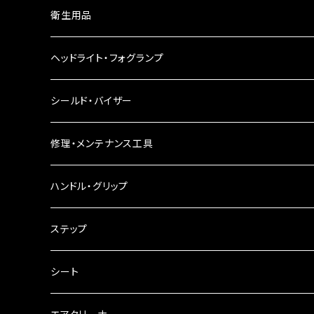
ウインカーレンズ
衛生用品
LEDウインカー
ヘッドライト・フォグランプ
電球型ウインカー
ヘッドライト
シールド・バイザー
バードゲージウインカー
フォグランプ
修理・メンテナンス工具
ウインカークランプ
配線・リレー
インテークマニホールド
ハンドル・グリップ
電装・配線・キボシ等
グリップ
ステップ
キャブレター
バーハン
シート
チェーン
ハンドルパーツ