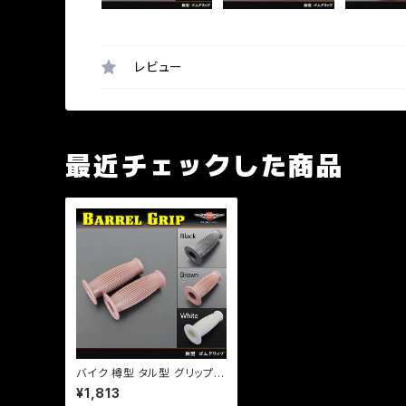
レビュー
最近チェックした商品
バイク 樽型 タル型 グリップ 2
2mm 左右セット 【ホワイト】
¥1,813
選択 カスタム ゴムグリップ チ