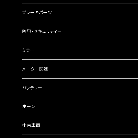
ケミカル
2スト用エンジンオイル
マフラーガード
ブレーキパーツ
ギアオイル
バンテージタイプ
ブレーキシュー
防犯・セキュリティー
オイルクーラー
スリップオン
ブレーキパット
ミラー
ラジエーター
サイレンサー
ブレーキオイル
ミラー本体
メーター関連
フォークオイル
その他
ミラーアダプター
スピードメーター
バッテリー
ミラーその他
タコメーター
バッテリー充電器
ホーン
セット
中古車両