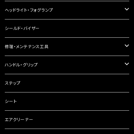
LEDウインカー
ヘッドライト・フォグランプ
電球型ウインカー
ヘッドライト
シールド・バイザー
バードゲージウインカー
フォグランプ
修理・メンテナンス工具
ウインカークランプ
配線・リレー
インテークマニホールド
ハンドル・グリップ
電装・配線・キボシ等
グリップ
ステップ
キャブレター
バーハン
シート
チェーン
ハンドルパーツ
エアクリーナー