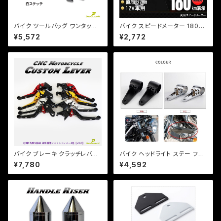
バイク ツールバッグ ワンタッチ
バイク スピードメーター 180k
型 黒 ブラック 内ポケット付き
m LEDミニメーター 汎用 シル
¥5,572
¥2,772
簡単取り付け 【白ステッチ】 アメ
バー 12V用//機械式/b167/モン
リカン 小物入れ 工具入 / マグ
キー/エイプ/DAX等
ナ DS
バイク ブレーキ クラッチレバー
バイク ヘッドライト ステー フォ
左右セット ヤマハ カワサキ YZF
ークサイズ 36, 39 パイ カラー
¥7,780
¥4,592
XJR ZXR ZZR 他 【a380】 可
付き 左右 セット カスタム ネイ
倒&角度&伸縮 調整機能付き
キッド 【ブラック・シルバー選択】
DS TW セロー等