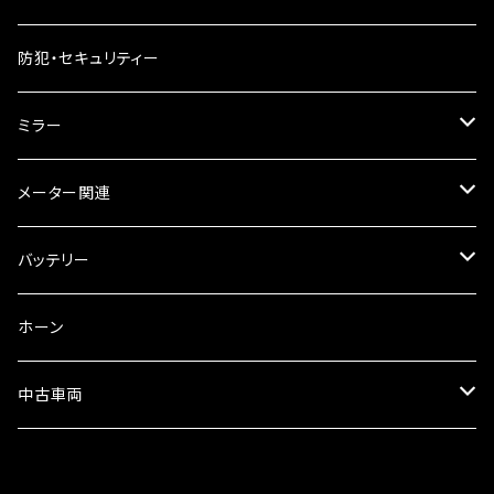
ギアオイル
バンテージタイプ
ブレーキシュー
防犯・セキュリティー
オイルクーラー
スリップオン
ブレーキパット
ミラー
ラジエーター
サイレンサー
ブレーキオイル
ミラー本体
メーター関連
フォークオイル
その他
ミラーアダプター
スピードメーター
バッテリー
ミラーその他
タコメーター
バッテリー充電器
ホーン
セット
中古車両
カワサキ