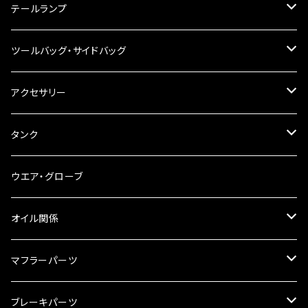
ハンドルスイッチ
工具類
ハンドルポスト
テールランプ
その他
ハンドルブレース
ナンバー灯
ツールバッグ・サイドバッグ
ステアリングダンパー
ツールバッグ
アクセサリー
ブレーキ・クラッチレバー
サイドバッグ
USB電源
タンク
スマホホルダー
サイドバッグサポート
電装系
タンク本体
ウエア・グローブ
リアBOX
タンクキャップ
オイル関係
ハードケース
タンクシール
4スト用エンジンオイル
マフラーパーツ
ケミカル
2スト用エンジンオイル
マフラーガード
ブレーキパーツ