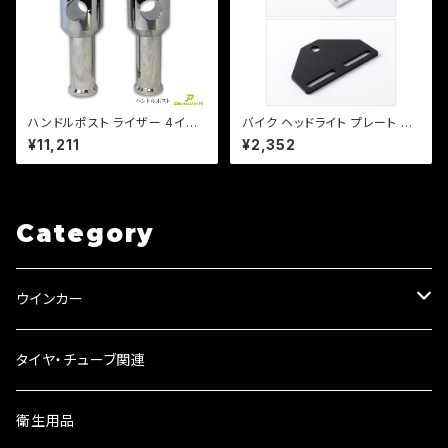
ハンドルポスト ライザー 4イン
バイク ヘッドライト プレート ス
チ 100mmアップ 22.2mmハン
テー ベーツライトプレート カス
¥11,211
¥2,352
ドル用 /汎用 鬼型！ ビラーゴ /ド
タム 【ブラック・シルバー選択】D
ラッグスター/エイプ/モンキー
S TW セロー等【クリックポスト
【Dream-Japan
送料無料】
Category
ウインカー
ウインカーリレー
タイヤ・チューブ関連
ウインカーレンズ
衛生用品