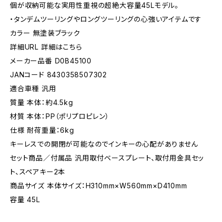
個が収納可能な実用性重視の超絶大容量45Lモデル。
・タンデムツーリングやロングツーリングの心強いアイテムです
カラー 無塗装ブラック
詳細URL 詳細はこちら
メーカー品番 D0B45100
JANコード 8430358507302
適合車種 汎用
質量 本体：約4.5kg
材質 本体：PP（ポリプロピレン）
仕様 耐荷重量：6kg
キーレスでの開閉が可能なのでインキーの心配がありません
セット商品／付属品 汎用取付ベースプレート、取付用金具セッ
ト、スペアキー2本
商品サイズ 本体サイズ：H310mm×W560mm×D410mm
容量 45L