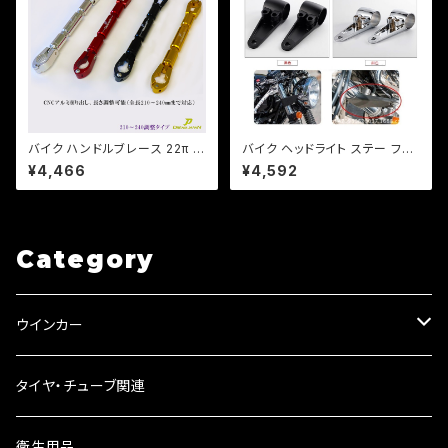
バイク ハンドルブレース 22π 長
バイク ヘッドライト ステー フォ
さ調整、アクセサリー装着可能/
ークサイズ 36, 39 パイ カラー
¥4,466
¥4,592
全長210mm-240mm/ PCX /
付き 左右 セット カスタム ネイ
エイプ/CB/XJR/【クリックポス
キッド 【ブラック・シルバー選択】
ト送料無料】
DS TW セロー等
Category
ウインカー
ウインカーリレー
タイヤ・チューブ関連
ウインカーレンズ
衛生用品