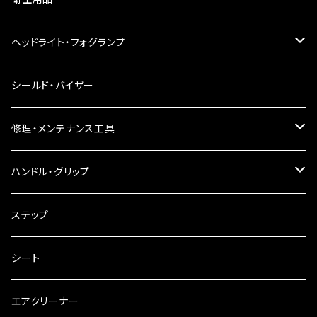
LEDウインカー
ヘッドライト・フォグランプ
電球型ウインカー
ヘッドライト
シールド・バイザー
バードゲージウインカー
フォグランプ
修理・メンテナンス工具
ウインカークランプ
配線・リレー
インテークマニホールド
ハンドル・グリップ
電装・配線・キボシ等
グリップ
ステップ
キャブレター
バーハン
シート
チェーン
ハンドルパーツ
エアクリーナー