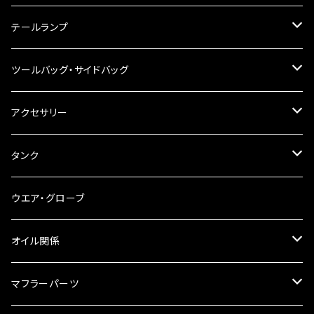
ハンドルスイッチ
工具類
ハンドルポスト
テールランプ
その他
ハンドルブレース
ナンバー灯
ツールバッグ・サイドバッグ
ステアリングダンパー
ツールバッグ
アクセサリー
ブレーキ・クラッチレバー
サイドバッグ
USB電源
タンク
スマホホルダー
サイドバッグサポート
電装系
タンク本体
ウエア・グローブ
リアBOX
タンクキャップ
オイル関係
ハードケース
タンクシール
4スト用エンジンオイル
マフラーパーツ