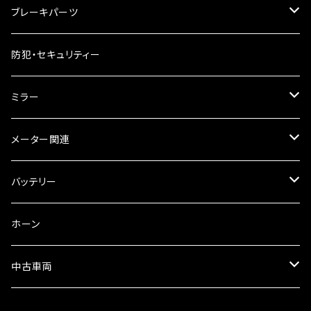
ケミカル
2スト用エンジンオイル
マフラーガード
ブレーキパーツ
ギアオイル
バンテージタイプ
ブレーキシュー
防犯・セキュリティー
オイルクーラー
スリップオン
ブレーキパット
ミラー
ラジエーター
サイレンサー
ブレーキオイル
ミラー本体
メーター関連
フォークオイル
その他
ミラーアダプター
スピードメーター
バッテリー
ミラーその他
タコメーター
バッテリー充電器
ホーン
セット
中古車両
カワサキ