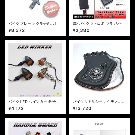
バイク ブレーキ クラッチレバー
車・バイク ストロボ フラッシュ
マスターシリンダー セット メッキ
コントローラーユニット LED装
¥8,372
¥2,380
22mmハンドル用/汎用/修理/カ
飾/フォグなど/点滅10パターン/
スタム/マグナ/ビラーゴ/スティー
b125/【クリックポスト】
ド
バイク LED ウインカー 激渋 激
バイク サドルシールド デフレク
光 / 2個セット / 【シルバー・ブラ
ター シート 股下 排熱対策 オー
¥4,172
¥13,720
ック選択】ver.3 ポジションラン
バーヒート 熱ダレ PUレザー
プ付 アメリカン レトロ チョッパ
【ブラック】 ハーレー 国産 アメ
ー SR TW DS CB
リカン DJ-a390【Dream-Jap
an製】