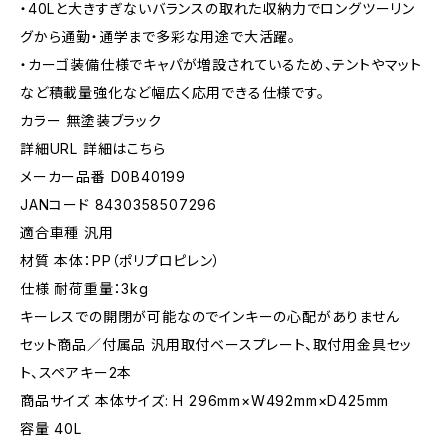
・40Lと大きすぎないバランスの取れた収納力でロングツーリン
グから通勤・通学まで多彩な用途で大活躍。
・カーゴ装備仕様でキャパが増設されているため、テントやマット
など積載量強化など幅広く応用できる仕様です。
カラー 無塗装ブラック
詳細URL 詳細はこちら
メーカー品番 D0B40199
JANコード 8430358507296
適合車種 汎用
材質 本体：PP（ポリプロピレン）
仕様 耐荷重量：3kg
キーレスでの開閉が可能なのでインキーの心配がありません
セット商品／付属品 汎用取付ベースプレート、取付用金具セッ
ト、スペアキー2本
商品サイズ 本体サイズ: H 296mm×W492mm×D425mm
容量 40L