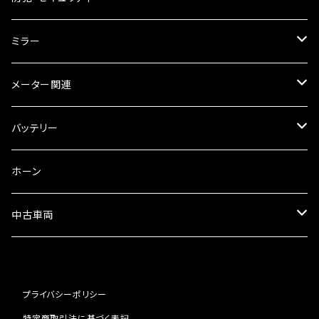
オイルクーラー
スリップオン
ブレーキパット
ミラー
ラジエーター
サイレンサー
ブレーキオイル
ミラー本体
メーター関連
フォークオイル
その他
ミラーアダプター
スピードメーター
バッテリー
ミラーその他
タコメーター
バッテリー充電器
ホーン
セット
中古車両
カワサキ
プライバシーポリシー
ホンダ
特定商取引法に基づく表記