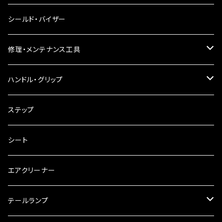
電球型ウインカー
ヘッドライト
シールド・バイザー
バードゲージウインカー
フォグランプ
修理・メンテナンス工具
ウインカークランプ
配線・リレー
インテークマニホールド
ハンドル・グリップ
電装・配線・キボシ等
グリップ
ステップ
キャブレター
バーハン
シート
チェーン
ハンドルパーツ
エアクリーナー
ハンドルスイッチ
工具類
ハンドルポスト
テールランプ