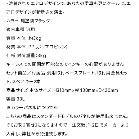
・洗練されたエアロデザインで、あなたの愛車も更にクールに。エ
アロデザインが斬新さを演出。
カラー 無塗装ブラック
適合車種 汎用
質量 本体：約3kg
材質 本体：PP（ポリプロピレン）
仕様 耐荷重量：3kg
キーレスでの開閉が可能なのでインキーの心配がありません
セット商品／付属品 汎用取付ベースプレート、取付用金具セッ
ト、スペアキー2本
商品サイズ 本体サイズ：H310mm×W430mm×D420mm
容量 33L
※カラーパネルについて※
こちらの商品はスタンダードモデルのパネルが使用出来ません。
※【お取り寄せ】になりますので 注文後、1-2日でメーカーより
入荷し、弊社から発送致します。