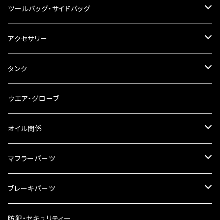
その他
ハンドルブレース
ナンバー灯
ツールバッグ・サイドバッグ
ステアリングダンパー
ツールバッグ
アクセサリー
ブレーキ・クラッチレバー
サイドバッグ
USB電源
タンク
スマホホルダー
サイドバッグサポート
電装系
タンク本体
ウエア・グローブ
リアBOX
タンクキャップ
オイル関係
ハードケース
タンクシール
4スト用エンジンオイル
マフラーパーツ
ケミカル
2スト用エンジンオイル
マフラーガード
ブレーキパーツ
ギアオイル
バンテージタイプ
ブレーキシュー
防犯・セキュリティー