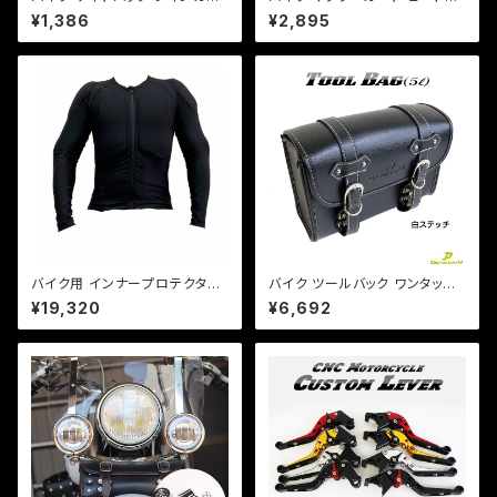
ー 雨具 アジャスター付 470×3
ード 湾曲タイプ 【ブラック】マフ
¥1,386
¥2,895
00×150mm 【Dream-Japan
ラー 火傷防止 カスタム バンド
製】【クリックポスト】
取り付けサイズ40〜65mm/a3
14
バイク用 インナープロテクター
バイク ツールバック ワンタッチ
オールシーズンメッシュ ストレッ
型 内ポケット付!(白ステッチ) (5
¥19,320
¥6,692
チ生地 ソフトプロテクター採用
L)ブラック ツールバッグ 合皮【D
CE規格 肘、肩、背中、胸【DJ-a
ream-Japanオリジナル】DS S
387】
R TW