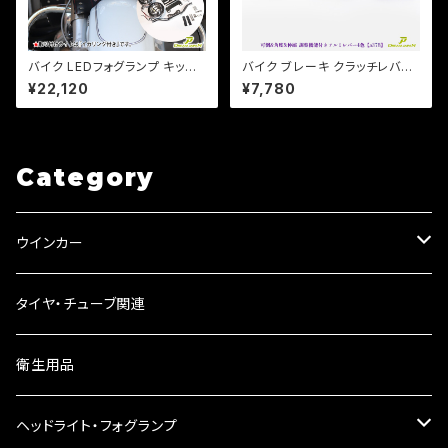
バイク LEDフォグランプ キット
バイク ブレーキ クラッチレバー
4.5インチ 30W/ 汎用タイプ /
左右セット バリオス ゼファー Z
¥22,120
¥7,780
アメリカンカスタム /検索ドラッ
RX ZZ-R エストレア 他 【a37
グスター/バルカン/スティード/マ
8】 可倒&角度&伸縮 調整機能
グナ【Dream-Japan製】
付き
Category
ウインカー
ウインカーリレー
タイヤ・チューブ関連
ウインカーレンズ
衛生用品
LEDウインカー
ヘッドライト・フォグランプ