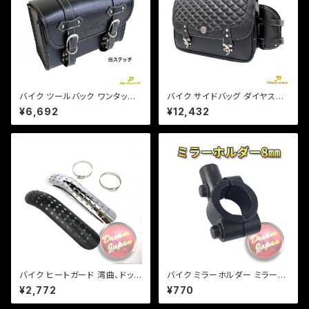
バイク ツールバック ワンタッチ
バイク サイドバッグ ダイヤステ
型 内ポケット付!(白ステッチ) (5
ッチ ドリンクホルダー レインカ
¥6,692
¥12,432
L)ブラック ツールバッグ 合皮【D
バー付き 15L 容量可変可能 フ
ream-Japanオリジナル】DS S
ルカバー防水 合皮 オリジナル
R TW
Dream-Japan製 【DJ-a38
8】
バイク ヒートガード 湾曲、ドット
バイク ミラーホルダー ミラーク
タイプ 【シルバー・ブラック】 マフ
ランプ マウント 8mm正ネジ用/
¥2,772
¥770
ラー 火傷防止 カスタム マフラ
22.2mmハンドル/ブラック/エス
ーガード バンド取り付けサイズ
トレア/SR/TW/【クリックポス