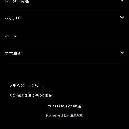
ラジエーター
サイレンサー
ブレーキオイル
ミラー本体
メーター関連
フォークオイル
その他
ミラーアダプター
スピードメーター
バッテリー
ミラーその他
タコメーター
バッテリー充電器
ホーン
セット
中古車両
カワサキ
プライバシーポリシー
ホンダ
特定商取引法に基づく表記
© dreamjaopan店
Powered by