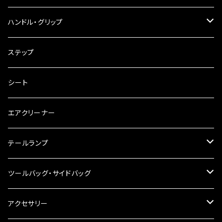
ウインカークランプ
配線・リレー
インテークマニホールド
ハンドル・グリップ
電装・配線・キボシ等
グリップ
ステップ
キャブレター
バーハン
シート
チェーン
ハンドルパーツ
エアクリーナー
ハンドルスイッチ
工具類
ハンドルポスト
テールランプ
その他
ハンドルブレース
ナンバー灯
ツールバッグ・サイドバッグ
ステアリングダンパー
ツールバッグ
アクセサリー