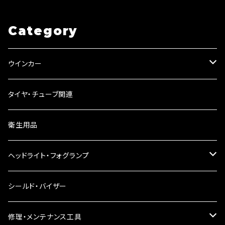
40〜65mm/a316
ト】/a266
Category
ウインカー
ウインカーリレー
タイヤ・チューブ関連
ウインカーレンズ
衛生用品
LEDウインカー
ヘッドライト・フォグランプ
電球型ウインカー
ヘッドライト
シールド・バイザー
バードゲージウインカー
フォグランプ
修理・メンテナンス工具