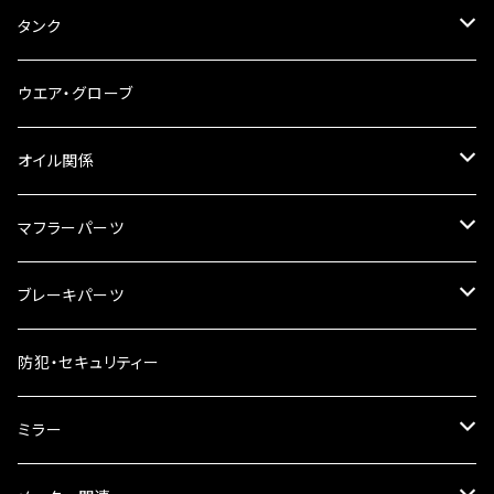
ブレーキ・クラッチレバー
サイドバッグ
USB電源
タンク
スマホホルダー
サイドバッグサポート
電装系
タンク本体
ウエア・グローブ
リアBOX
タンクキャップ
オイル関係
ハードケース
タンクシール
4スト用エンジンオイル
マフラーパーツ
ケミカル
2スト用エンジンオイル
マフラーガード
ブレーキパーツ
ギアオイル
バンテージタイプ
ブレーキシュー
防犯・セキュリティー
オイルクーラー
スリップオン
ブレーキパット
ミラー