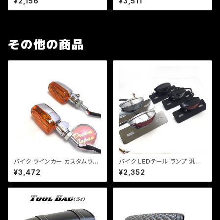
¥2,156
¥3,511
イプ 片側 1本 ホンダ カワサキ
リカン/ロー＆ロング/カスタムミ
SR TW FTR【ブラック】
ラー/汎用/正ネジ10mm付属/
変更可/a150
その他の商品
バイク ウインカー カスタムウイ
バイク LEDテール ランプ 汎用
ンカー ver.1 【シルバー/オレン
ナンバー灯付 ミニタイプ 【シル
¥3,472
¥2,352
ジレンズ】 汎用 2個セット CB/X
バー】カスタム テール エイプ モ
JR/Z/ゼファー/バリオス/a253
ンキー SR マグナ FTR 【レン
ジ色選択】