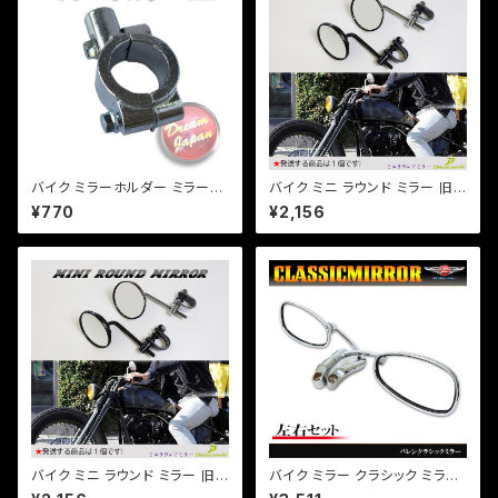
バイク ミラーホルダー ミラーク
バイク ミニ ラウンド ミラー 旧
ランプ マウント 8mm正ネジ用/
車 直径80mm ヴィンテージタ
¥770
¥2,156
22.2mmハンドル/シルバー/エ
イプ 片側 1本 ホンダ カワサキ
ストレア/SR/TW/【クリックポス
SR TW FTR【シルバー】
ト】/a264
バイク ミニ ラウンド ミラー 旧
バイク ミラー クラシック ミラー/
車 直径80mm ヴィンテージタ
メッキ/純正形状/ハーレー/アメ