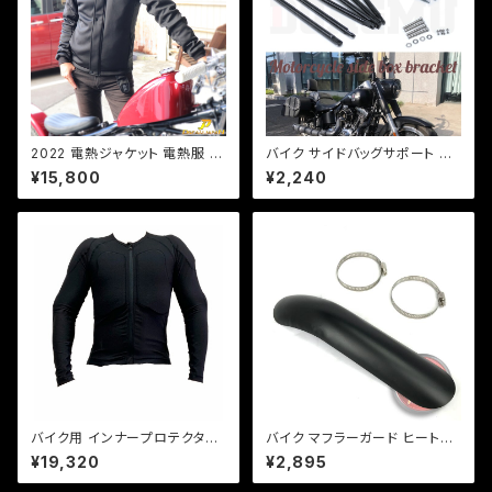
2022 電熱ジャケット 電熱服 バ
バイク サイドバッグサポート バ
イク バイクジャケット ヒーター
ッグ アメリカン 汎用品 サドルバ
¥15,800
¥2,240
ジャケット インナージャケット 1
ッグ サポート 2点可動タイプ 左
7W インナー QC USB電源対
右セット ドラッグスターa038
応 冬 秋冬 冬用 メンズ 男性 電
熱ウエア 電熱ウェア レディース
ジャケット インナー! 5v 発熱 腕
もあったかい！ 【型番：DJ-2218
0】
バイク用 インナープロテクター
バイク マフラーガード ヒートガ
オールシーズンメッシュ ストレッ
ード 湾曲タイプ 【ブラック】マフ
¥19,320
¥2,895
チ生地 ソフトプロテクター採用
ラー 火傷防止 カスタム バンド
CE規格 肘、肩、背中、胸【DJ-a
取り付けサイズ40〜65mm/a3