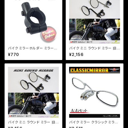
バイク ミラーホルダー ミラーク
バイク ミニ ラウンド ミラー 旧
ランプ マウント 8mm正ネジ用/
車 直径80mm ヴィンテージタ
¥770
¥2,156
22.2mmハンドル/ブラック/エス
イプ 片側 1本 ホンダ カワサキ
トレア/SR/TW/【クリックポス
SR TW FTR【シルバー】
ト】/a266
バイク ミニ ラウンド ミラー 旧
バイク ミラー クラシック ミラー/
車 直径80mm ヴィンテージタ
メッキ/純正形状/ハーレー/アメ