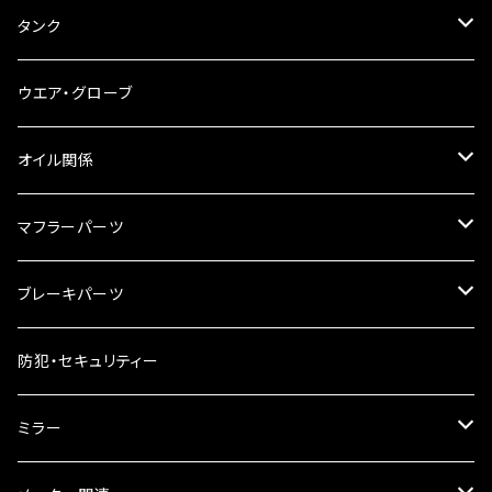
ブレーキ・クラッチレバー
サイドバッグ
USB電源
タンク
スマホホルダー
サイドバッグサポート
電装系
タンク本体
ウエア・グローブ
リアBOX
タンクキャップ
オイル関係
ハードケース
タンクシール
4スト用エンジンオイル
マフラーパーツ
ケミカル
2スト用エンジンオイル
マフラーガード
ブレーキパーツ
ギアオイル
バンテージタイプ
ブレーキシュー
防犯・セキュリティー
オイルクーラー
スリップオン
ブレーキパット
ミラー