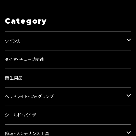
キッド 【ブラック・シルバー選択】
キー SR マグナ FTR 【レンジ
DS TW セロー等
色選択】
Category
ウインカー
ウインカーリレー
タイヤ・チューブ関連
ウインカーレンズ
衛生用品
LEDウインカー
ヘッドライト・フォグランプ
電球型ウインカー
ヘッドライト
シールド・バイザー
バードゲージウインカー
フォグランプ
修理・メンテナンス工具