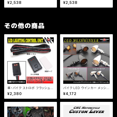
工具入れ 合皮 円筒【 ダークブ
工具入れ 合皮 円筒【 ブラウン 】
¥2,538
¥2,538
ラウン 】 a355 アメリカン/マグ
a356 アメリカン/マグナ/ビラー
ナ/ビラーゴ/DS/エイプ
ゴ/DS/エイプ
その他の商品
車・バイク ストロボ フラッシュ
バイク LED ウインカー メッシュ
コントローラーユニット LED装
タイプ 激渋 2個セット ポジショ
¥2,380
¥4,172
飾/フォグなど/点滅10パターン/
ン付 アメリカン レトロ チョッパ
b125/【クリックポスト】
ー a218