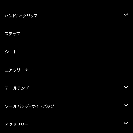
ウインカークランプ
配線・リレー
インテークマニホールド
ハンドル・グリップ
電装・配線・キボシ等
グリップ
ステップ
キャブレター
バーハン
シート
チェーン
ハンドルパーツ
エアクリーナー
ハンドルスイッチ
工具類
ハンドルポスト
テールランプ
その他
ハンドルブレース
ナンバー灯
ツールバッグ・サイドバッグ
ステアリングダンパー
ツールバッグ
アクセサリー