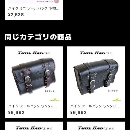
バイク ミニ ツールバッグ 小物
工具入れ 合皮 円筒【 ブラック 】
¥2,538
a354 アメリカン/マグナ/ビラー
ゴ/DS/エイプ
同じカテゴリの商品
バイク ツールバック ワンタッチ
バイク ツールバック ワンタッチ
型 内ポケット付!(赤ステッチ) (5
型 内ポケット付!(白ステッチ) (5
¥6,692
¥6,692
L)ブラック ツールバッグ 合皮【D
L)ブラック ツールバッグ 合皮【D
ream-Japanオリジナル】DS S
ream-Japanオリジナル】DS S
R TW
R TW