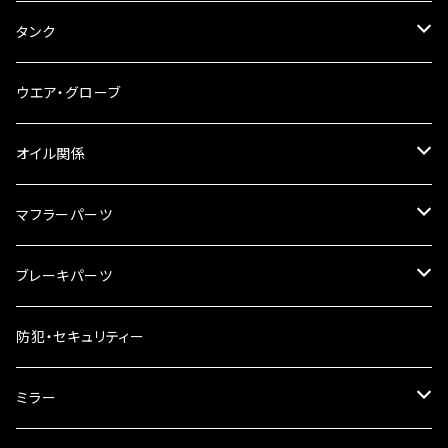
ブレーキ・クラッチレバー
サイドバッグ
USB電源
タンク
スマホホルダー
サイドバッグサポート
電装系
タンク本体
ウエア・グローブ
リアBOX
タンクキャップ
オイル関係
ハードケース
タンクシール
4スト用エンジンオイル
マフラーパーツ
ケミカル
2スト用エンジンオイル
マフラーガード
ブレーキパーツ
ギアオイル
バンテージタイプ
ブレーキシュー
防犯・セキュリティー
オイルクーラー
スリップオン
ブレーキパット
ミラー