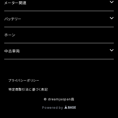
ラジエーター
サイレンサー
ブレーキオイル
ミラー本体
メーター関連
フォークオイル
その他
ミラーアダプター
スピードメーター
バッテリー
ミラーその他
タコメーター
バッテリー充電器
ホーン
セット
中古車両
カワサキ
プライバシーポリシー
ホンダ
特定商取引法に基づく表記
© dreamjaopan店
Powered by