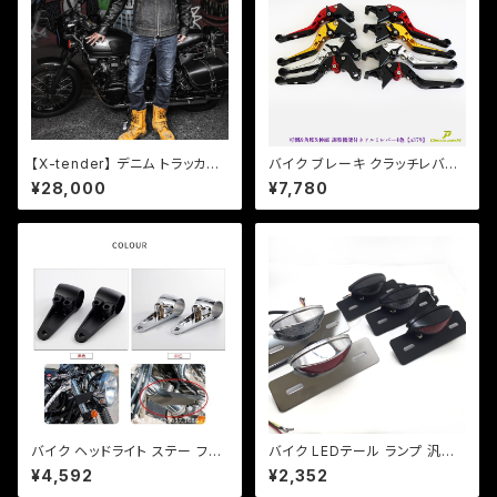
【X-tender】 デニム トラッカー
バイク ブレーキ クラッチレバー
ジャケット 「XR-001」 バイクウ
左右セット ホンダ系 ジェイド マ
¥28,000
¥7,780
エア シープスキン 岡山デニム
グナ ホーネット 他 【a379】 可
日本製
倒&角度&伸縮 調整機能付き
バイク ヘッドライト ステー フォ
バイク LEDテール ランプ 汎用
ークサイズ 36, 39 パイ カラー
ナンバー灯付 ミニタイプ 【ブラッ
¥4,592
¥2,352
付き 左右 セット カスタム ネイ
ク】カスタム テール エイプ モン