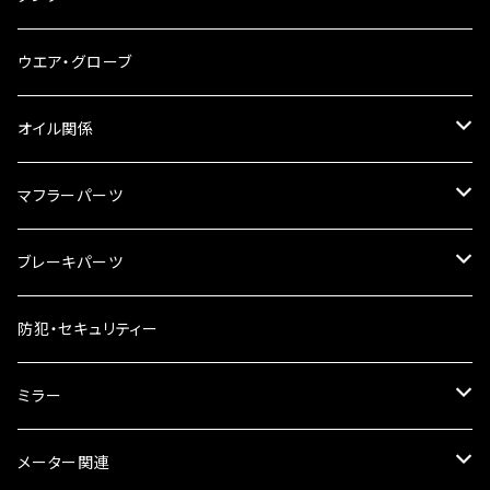
スマホホルダー
サイドバッグサポート
電装系
タンク本体
ウエア・グローブ
リアBOX
タンクキャップ
オイル関係
ハードケース
タンクシール
4スト用エンジンオイル
マフラーパーツ
ケミカル
2スト用エンジンオイル
マフラーガード
ブレーキパーツ
ギアオイル
バンテージタイプ
ブレーキシュー
防犯・セキュリティー
オイルクーラー
スリップオン
ブレーキパット
ミラー
ラジエーター
サイレンサー
ブレーキオイル
ミラー本体
メーター関連