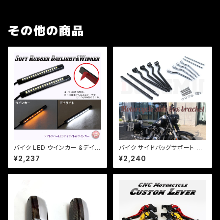
その他の商品
バイク LED ウインカー &デイラ
バイク サイドバッグサポート バ
イト / 曲面・防水仕様/両面テー
ッグ アメリカン 汎用品 サドルバ
¥2,237
¥2,240
プ/2本セット/マジェ/原付/CBR/
ッグ サポート 2点可動タイプ 左
a353【クリックポスト送料無料】
右セット ドラッグスターa038