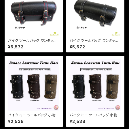
バイク ツールバッグ ワンタッチ
バイク ツールバッグ ワンタッチ
型 黒 ブラック 内ポケット付き
型 黒 ブラック 内ポケット付き
¥5,572
¥5,572
簡単取り付け 【赤ステッチ】 アメ
簡単取り付け 【白ステッチ】 アメ
リカン 小物入れ 工具入 ハーレ
リカン 小物入れ 工具入 / マグ
ー/
ナ DS
バイク ミニ ツールバッグ 小物
バイク ミニ ツールバッグ 小物
工具入れ 合皮 円筒【 ブラウン 】
工具入れ 合皮 円筒【 ブラック 】
¥2,538
¥2,538
a356 アメリカン/マグナ/ビラー
a354 アメリカン/マグナ/ビラー
ゴ/DS/エイプ
ゴ/DS/エイプ