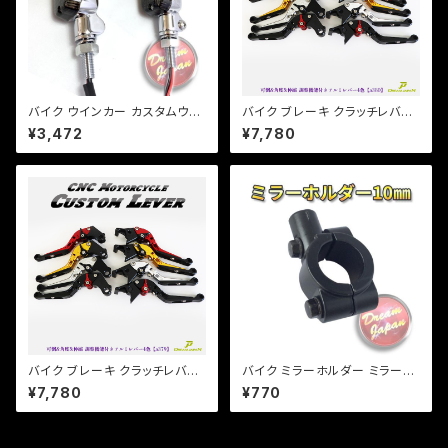
バイク ウインカー カスタムウイ
バイク ブレーキ クラッチレバー
ンカー ver.1 【シルバー/スモー
左右セット ヤマハ カワサキ YZF
¥3,472
¥7,780
クレンズ】 汎用 2個セット CB/X
XJR ZXR ZZR 他 【a380】 可
JR/Z/ゼファー/バリオス/a254
倒&角度&伸縮 調整機能付き
バイク ブレーキ クラッチレバー
バイク ミラーホルダー ミラーク
左右セット ホンダ系 ジェイド マ
ランプ マウント 10mm正ネジ
¥7,780
¥770
グナ ホーネット 他 【a379】 可
用/22.2mmハンドル/ブラック/
倒&角度&伸縮 調整機能付き
エストレア/SR/ 【クリックポス
ト】/a267