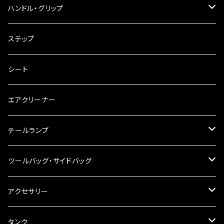
ウインカークランプ
配線・リレー
インテークマニホールド
ハンドル・グリップ
電装・配線・キボシ等
グリップ
ステップ
キャブレター
バーハン
シート
チェーン
ハンドルパーツ
エアクリーナー
ハンドルスイッチ
工具類
ハンドルポスト
テールランプ
その他
ハンドルブレース
ナンバー灯
ツールバッグ・サイドバッグ
ステアリングダンパー
ツールバッグ
アクセサリー
ブレーキ・クラッチレバー
サイドバッグ
USB電源
タンク