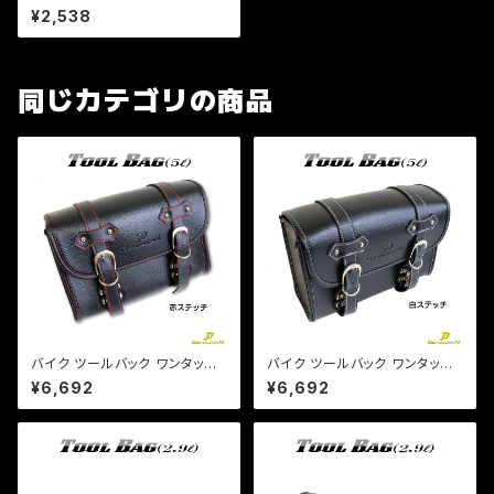
工具入れ 合皮 円筒【 ダークブ
¥2,538
ラウン 】 a355 アメリカン/マグ
ナ/ビラーゴ/DS/エイプ
同じカテゴリの商品
バイク ツールバック ワンタッチ
バイク ツールバック ワンタッチ
型 内ポケット付!(赤ステッチ) (5
型 内ポケット付!(白ステッチ) (5
¥6,692
¥6,692
L)ブラック ツールバッグ 合皮【D
L)ブラック ツールバッグ 合皮【D
ream-Japanオリジナル】DS S
ream-Japanオリジナル】DS S
R TW
R TW