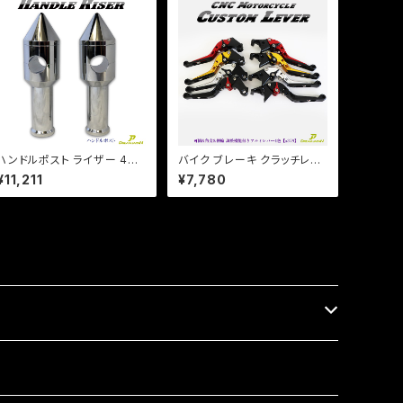
ハンドルポスト ライザー 4イ
バイク ブレーキ クラッチレバ
ンチ 100mmアップ 22.2mm
ー 左右セット ホンダ系 ジェイ
¥11,211
¥7,780
ハンドル用 /汎用 鬼型！ ビラ
ド マグナ ホーネット 他 【a37
ーゴ /ドラッグスター/エイプ/
9】 可倒&角度&伸縮 調整機
モンキー【Dream-Japan
能付き