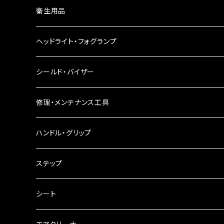
ウインカーレンズ
衛生用品
LEDウインカー
ヘッドライト・フォグランプ
電球型ウインカー
ヘッドライト
シールド・バイザー
バードゲージウインカー
フォグランプ
修理・メンテナンス工具
ウインカークランプ
配線・リレー
インテークマニホールド
ハンドル・グリップ
電装・配線・キボシ等
グリップ
ステップ
キャブレター
バーハン
シート
チェーン
ハンドルパーツ