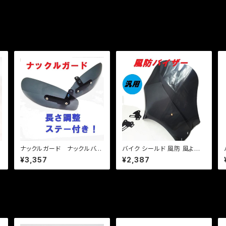
イ
ナックルガード ナックルバイ
バイク シールド 風防 風よけ
ザー/汎用/（ブラック)/長さ調
スクリーン ネイキッド 汎用
¥3,357
¥2,387
整ステー付き/ツーリング/原
【スモーク】バリオス XJR ゼフ
付から大型まで/簡単装着/取
ァー CB エイプ モンキー ＺＲ
説
Ｘ