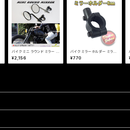
バイク ミニ ラウンド ミラー 旧
バイク ミラーホルダー ミラー
車 直径80mm ヴィンテージ
クランプ マウント 8mm正ネ
¥2,156
¥770
タイプ 片側 1本 ホンダ カワサ
ジ用/22.2mmハンドル/ブラッ
キ SR TW FTR【ブラック】
ク/エストレア/SR/TW/【クリ
ックポスト】/a266