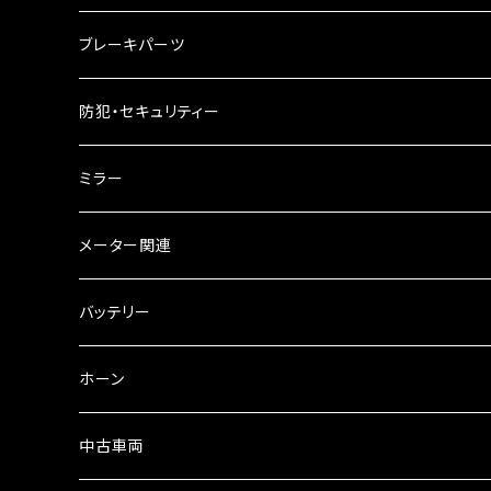
ケミカル
2スト用エンジンオイル
マフラーガード
ブレーキパーツ
ギアオイル
バンテージタイプ
ブレーキシュー
防犯・セキュリティー
オイルクーラー
スリップオン
ブレーキパット
ミラー
ラジエーター
サイレンサー
ブレーキオイル
ミラー本体
メーター関連
フォークオイル
その他
ミラーアダプター
スピードメーター
バッテリー
ミラーその他
タコメーター
バッテリー充電器
ホーン
セット
中古車両