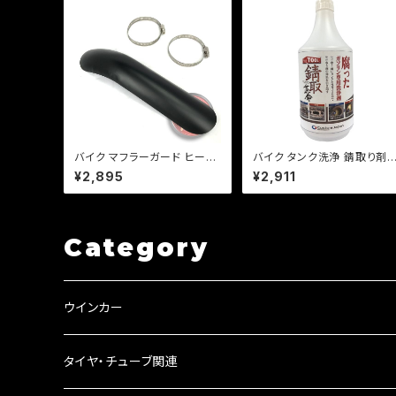
バイク マフラーガード ヒート
バイク タンク洗浄 錆取り剤 /
ガード 湾曲タイプ 【ブラック】
錆取革命シリーズ 腐ったガソ
¥2,895
¥2,911
マフラー 火傷防止 カスタム
リンの洗浄剤
バンド取り付けサイズ40〜65
mm/a314
Category
ウインカー
ウインカーリレー
タイヤ・チューブ関連