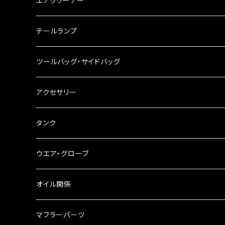
エアクリーナー
ハンドルスイッチ
工具類
ハンドルポスト
テールランプ
その他
ハンドルブレース
ナンバー灯
ツールバッグ・サイドバッグ
ステアリングダンパー
ツールバッグ
アクセサリー
ブレーキ・クラッチレバー
サイドバッグ
USB電源
タンク
スマホホルダー
サイドバッグサポート
電装系
タンク本体
ウエア・グローブ
リアBOX
タンクキャップ
オイル関係
ハードケース
タンクシール
4スト用エンジンオイル
マフラーパーツ