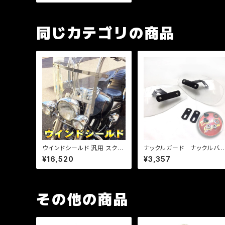
点ボタン式 激安特価【ライト
スモーク】
同じカテゴリの商品
ウインドシールド 汎用 スクリ
ナックルガード ナックルバ
ーン 風防 大型ウインドシール
ザー/汎用/（クリア)/長さ調整
¥16,520
¥3,357
ド 55cm×60cm/ハーレー/
ステー付き/ツーリング/原付
マグナ/ビラーゴ/スティード/F
から大型まで/簡単装着/取説
LH/22mm /1インチ両対応
その他の商品