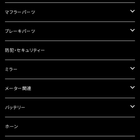
ハードケース
タンクシール
4スト用エンジンオイル
マフラーパーツ
ケミカル
2スト用エンジンオイル
マフラーガード
ブレーキパーツ
ギアオイル
バンテージタイプ
ブレーキシュー
防犯・セキュリティー
オイルクーラー
スリップオン
ブレーキパット
ミラー
ラジエーター
サイレンサー
ブレーキオイル
ミラー本体
メーター関連
フォークオイル
その他
ミラーアダプター
スピードメーター
バッテリー
ミラーその他
タコメーター
バッテリー充電器
ホーン