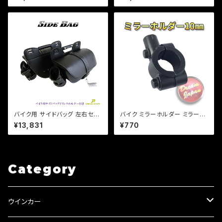
簡単取り付け 【白ステッチ】 アメ
全長260mm-300mm / モン
リカン 小物入れ 工具入 / マグ
キー / エイプ / CB / XJR /【Dr
ナ DS
eam-Japan】
バイク用 サイドバッグ 左右セッ
バイク ミラーホルダー ミラーク
ト ドリンクホルダー レインカバ
ランプ マウント 10mm正ネジ
¥13,831
¥770
ー付き /ドラッグスター/スポーツ
用/22.2mmハンドル/ブラック/
スター/ビラーゴ/マグナ
エストレア/SR/ 【クリックポス
ト】/a267
Category
ウインカー