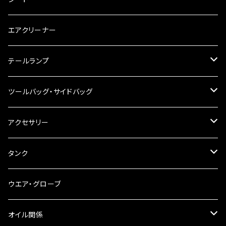
チェーン
ハンドルパーツ
エアクリーナー
ハンドルスイッチ
工具類
ハンドルポスト
テールランプ
その他
ハンドルブレース
ナンバー灯
ツールバッグ・サイドバッグ
ステアリングダンパー
ツールバッグ
アクセサリー
ブレーキ・クラッチレバー
サイドバッグ
USB電源
タンク
スマホホルダー
サイドバッグサポート
電装系
タンク本体
ウエア・グローブ
リアBOX
タンクキャップ
オイル関係