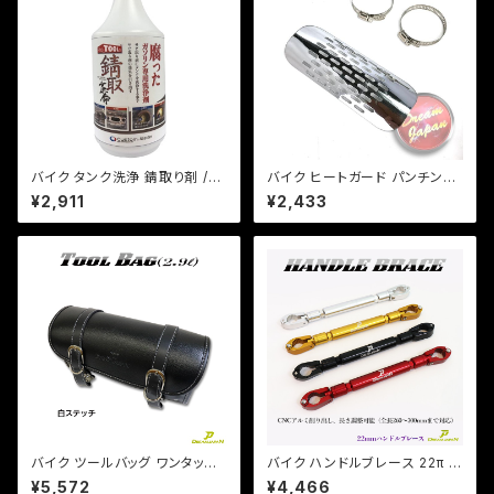
バイク タンク洗浄 錆取り剤 /錆
バイク ヒートガード パンチング
取革命シリーズ 腐ったガソリン
【シルバー・ブラック】 マフラーガ
¥2,911
¥2,433
の洗浄剤
ード バンド取り付けサイズ40〜
65mm/a317 【クリックポス
ト】
バイク ツールバッグ ワンタッチ
バイク ハンドルブレース 22π 長
型 黒 ブラック 内ポケット付き
さ調整、アクセサリー装着可能/
¥5,572
¥4,466