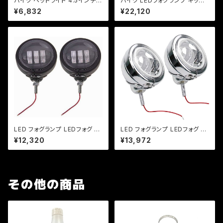
バイク ヘッドライト 4.5インチ
バイク LEDフォグランプ キット
ベーツライト H4バルブ カスタム
4.5インチ 30W/ 汎用タイプ /
¥6,832
¥22,120
ライト 【ブラック・シルバー】 / ア
アメリカンカスタム /検索ドラッ
メリカン/ DS / スティード / バル
グスター/バルカン/スティード/マ
カン ハーレー
グナ【Dream-Japan製】
LED フォグランプ LEDフォグ 汎
LED フォグランプ LEDフォグ 汎
用 ハーレー風 補助ライト 4.5イ
用 ハーレー風 補助ライト 4.5イ
¥12,320
¥13,972
ンチ DC 12V/24V 30W【ブラッ
ンチ DC 12V/24V 30W【イカリ
ク】 ２個セット
ング付き】【シルバー】 ２個セット
その他の商品