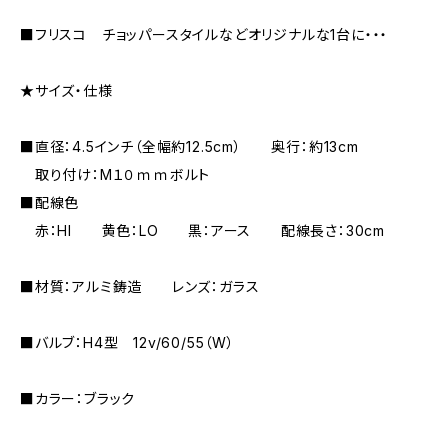
■フリスコ チョッパースタイルなどオリジナルな1台に・・・
★サイズ・仕様
■直径：4.5インチ（全幅約12.5cm） 奥行：約13cm
取り付け：M１０ｍｍボルト
■配線色
赤：HI 黄色：LO 黒：アース 配線長さ：30cm
■材質：アルミ鋳造 レンズ：ガラス
■バルブ：H4型 12v/60/55（W）
■カラー：ブラック