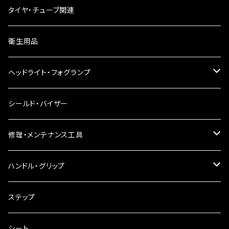
ウインカーリレー
タイヤ・チューブ関連
ウインカーレンズ
衛生用品
LEDウインカー
ヘッドライト・フォグランプ
電球型ウインカー
ヘッドライト
シールド・バイザー
バードゲージウインカー
フォグランプ
修理・メンテナンス工具
ウインカークランプ
配線・リレー
インテークマニホールド
ハンドル・グリップ
電装・配線・キボシ等
グリップ
ステップ
キャブレター
バーハン
シート