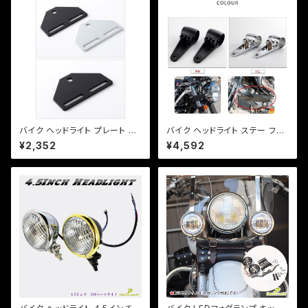
バイク ヘッドライト プレート ス
バイク ヘッドライト ステー フォ
テー ベーツライトプレート カス
ークサイズ 36, 39 パイ カラー
¥2,352
¥4,592
タム 【ブラック・シルバー選択】D
付き 左右 セット カスタム ネイ
S TW セロー等【クリックポスト
キッド 【ブラック・シルバー選択】
送料無料】
DS TW セロー等