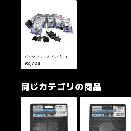
バイク ブレーキパット【PFP
製】PF327 マスターパッド ガ
¥2,726
ンマ インパルス【クリックポス
ト発送可能】
同じカテゴリの商品