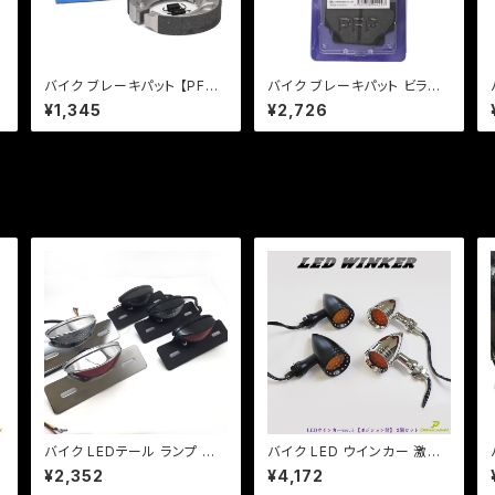
バイク ブレーキパット 【PFP
バイク ブレーキパット ビラー
製】 PFB330 ブレーキシュー
ゴ【PFP製】PF235 マスター
¥1,345
¥2,726
ト
レッツ ストマジ
パッド 【クリックポスト発送可
能】
バイク LEDテール ランプ 汎
バイク LED ウインカー 激渋
用 ナンバー灯付 ミニタイプ
激光 / 2個セット / 【シルバー・
¥2,352
¥4,172
可
【ブラック】カスタム テール エ
ブラック選択】ver.3 ポジショ