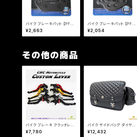
バイク ブレーキパット 【PFP
バイク ブレーキパット 【PFP
製】 PF156/3 マスターパッド
製】 PF351 マスターパッド ア
¥2,663
¥2,054
VTR マグナ スティード 【クリ
ドレス レッツ【クリックポス
ックポスト発送可能】
発送可能】
その他の商品
バイク ブレーキ クラッチレバ
バイク サイドバッグ ダイヤス
ー 左右セット バリオス ゼファ
テッチ ドリンクホルダー レイ
¥7,780
¥12,432
ー ZRX ZZ-R エストレア 他
ンカバー付き 15L 容量可変