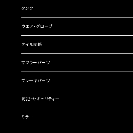
ブレーキ・クラッチレバー
サイドバッグ
USB電源
タンク
スマホホルダー
サイドバッグサポート
電装系
タンク本体
ウエア・グローブ
リアBOX
タンクキャップ
オイル関係
ハードケース
タンクシール
4スト用エンジンオイル
マフラーパーツ
ケミカル
2スト用エンジンオイル
マフラーガード
ブレーキパーツ
ギアオイル
バンテージタイプ
ブレーキシュー
防犯・セキュリティー
オイルクーラー
スリップオン
ブレーキパット
ミラー