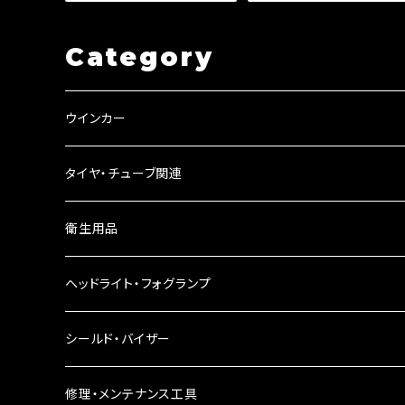
【a378】 可倒&角度&伸縮 調
能 フルカバー防水 合皮 オリ
整機能付き
ジナル Dream-Japan製 【
J-a388】
Category
ウインカー
ウインカーリレー
タイヤ・チューブ関連
ウインカーレンズ
衛生用品
LEDウインカー
ヘッドライト・フォグランプ
電球型ウインカー
ヘッドライト
シールド・バイザー
バードゲージウインカー
フォグランプ
修理・メンテナンス工具