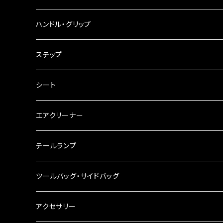
ウインカークランプ
配線・リレー
インテークマニホールド
ハンドル・グリップ
電装・配線・キボシ等
グリップ
ステップ
キャブレター
バーハン
シート
チェーン
ハンドルパーツ
エアクリーナー
ハンドルスイッチ
工具類
ハンドルポスト
テールランプ
その他
ハンドルブレース
ナンバー灯
ツールバッグ・サイドバッグ
ステアリングダンパー
ツールバッグ
アクセサリー