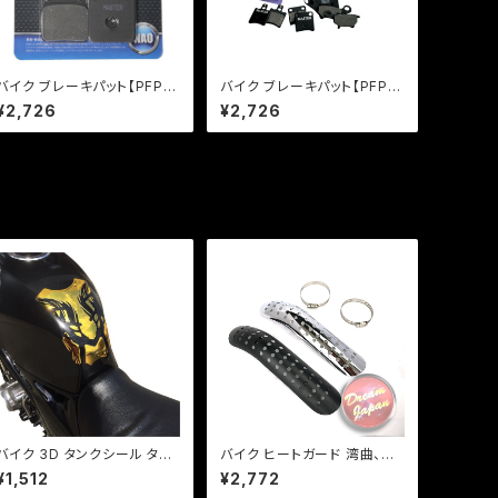
バイク ブレーキパット【PFP
バイク ブレーキパット【PFP
製】PF120 マスターパッド マ
製】PF144/2 マスターパッド
¥2,726
¥2,726
グナ50 KSR110 【クリックポ
エイプ50 ジョーカー50【クリ
スト発送可能】
ックポスト発送可能】
バイク 3D タンクシール タン
バイク ヒートガード 湾曲、ドッ
クパット 汎用 金（3色あり） ソ
トタイプ 【シルバー・ブラック】
¥1,512
¥2,772
フトエンブレム/ネイキッド/レ
マフラー 火傷防止 カスタム