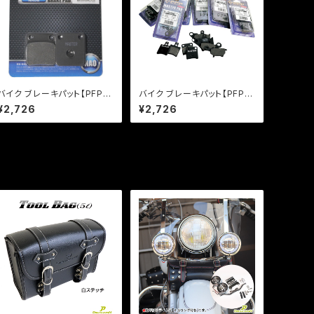
バイク ブレーキパット【PFP
バイク ブレーキパット【PFP
製】PF120 マスターパッド マ
製】PF144/2 マスターパッド
¥2,726
¥2,726
グナ50 KSR110 【クリックポ
エイプ50 ジョーカー50【クリ
スト発送可能】
ックポスト発送可能】