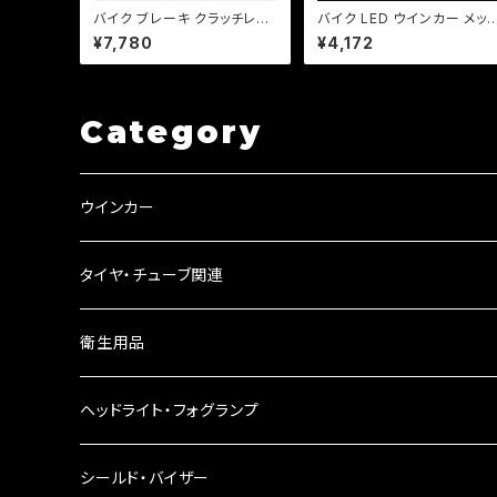
バイク ブレーキ クラッチレバ
バイク LED ウインカー メッ
ー 左右セット バリオス ゼファ
ュタイプ 激渋 2個セット ポジ
¥7,780
¥4,172
ー ZRX ZZ-R エストレア 他
ション付 アメリカン レトロ チ
【a378】 可倒&角度&伸縮 調
ョッパー a218
整機能付き
Category
ウインカー
ウインカーリレー
タイヤ・チューブ関連
ウインカーレンズ
衛生用品
LEDウインカー
ヘッドライト・フォグランプ
電球型ウインカー
ヘッドライト
シールド・バイザー