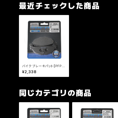
最近チェックした商品
バイク ブレーキパット【PFP
製】PF275 マスターパッド マ
¥2,338
ジェスティ マグザム【クリック
ポスト発送可能】
同じカテゴリの商品