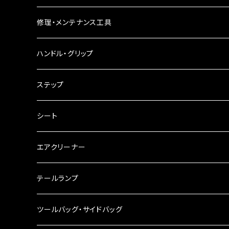
バードゲージウインカー
フォグランプ
修理・メンテナンス工具
ウインカークランプ
配線・リレー
インテークマニホールド
ハンドル・グリップ
電装・配線・キボシ等
グリップ
ステップ
キャブレター
バーハン
シート
チェーン
ハンドルパーツ
エアクリーナー
ハンドルスイッチ
工具類
ハンドルポスト
テールランプ
その他
ハンドルブレース
ナンバー灯
ツールバッグ・サイドバッグ