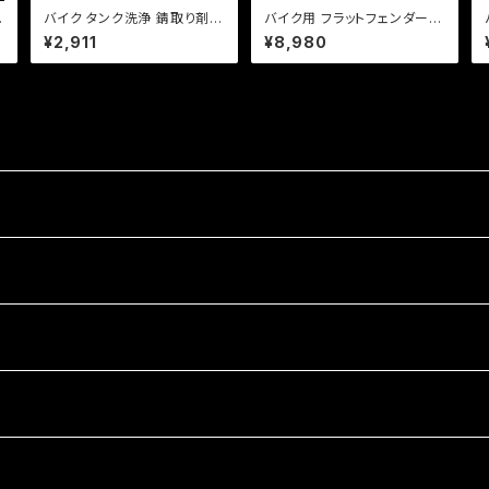
シ
バイク タンク洗浄 錆取り剤 /
バイク用 フラットフェンダー
錆取革命シリーズ 腐ったガソ
長さ560mm 幅150mm 汎用
チ型
¥2,911
¥8,980
リンの洗浄剤
タイプ 溶接、加工用 素地。ス
チール製 b370