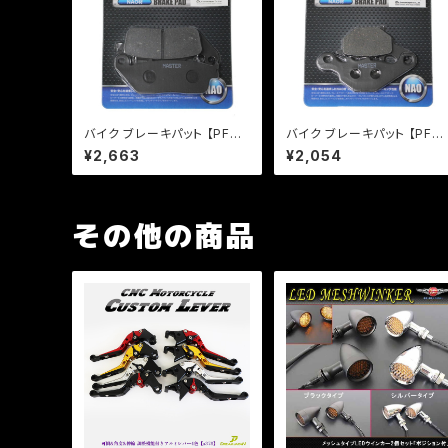
バイク ブレーキパット 【PFP
バイク ブレーキパット 【PFP
製】 PF156/3 マスターパッド
製】 PF351 マスターパッド ア
¥2,663
¥2,054
VTR マグナ スティード 【クリ
ドレス レッツ【クリックポス
ックポスト発送可能】
発送可能】
その他の商品