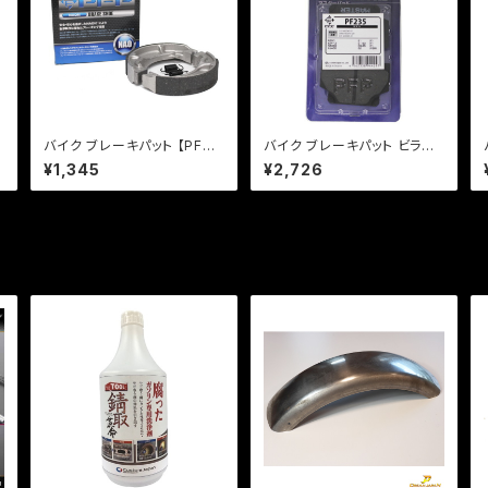
バイク ブレーキパット 【PFP
バイク ブレーキパット ビラー
製】 PFB330 ブレーキシュー
ゴ【PFP製】PF235 マスター
¥1,345
¥2,726
ト
レッツ ストマジ
パッド 【クリックポスト発送可
能】