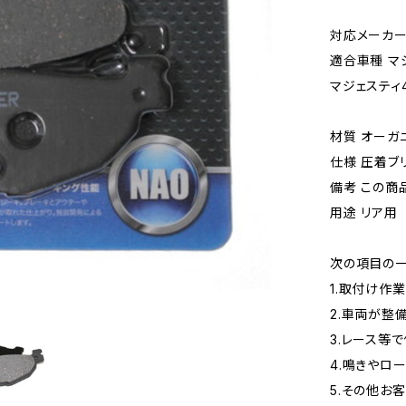
対応メーカー 
適合車種 マジ
マジェスティ40
材質 オーガ
仕様 圧着ブ
備考 この商
用途 リア用
次の項目の一
1.取付け作
2.車両が整
3.レース等
4.鳴きやロ
5.その他お