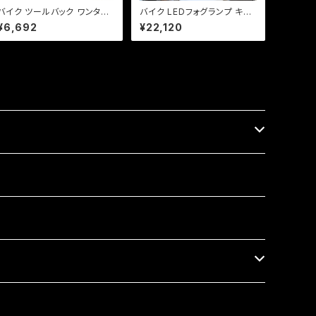
バイク ツールバック ワンタッ
バイク LEDフォグランプ キッ
 内ポケット付!(白ステッ
ト 4.5インチ 30W/ 汎用タイ
¥6,692
¥22,120
チ) (5L)ブラック ツールバッグ
プ /アメリカンカスタム /検索
合皮【Dream-Japanオリジ
ドラッグスター/バルカン/ステ
ナル】DS SR TW
ィード/マグナ【Dream-Japa
n製】