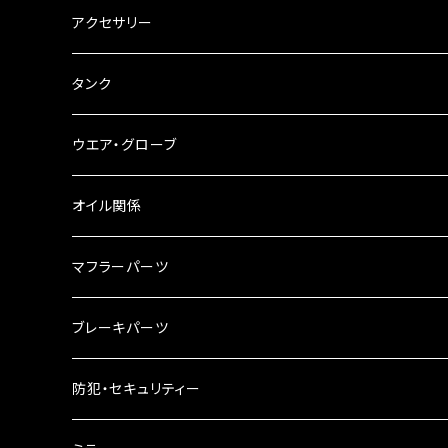
ステアリングダンパー
ツールバッグ
アクセサリー
ブレーキ・クラッチレバー
サイドバッグ
USB電源
タンク
スマホホルダー
サイドバッグサポート
電装系
タンク本体
ウエア・グローブ
リアBOX
タンクキャップ
オイル関係
ハードケース
タンクシール
4スト用エンジンオイル
マフラーパーツ
ケミカル
2スト用エンジンオイル
マフラーガード
ブレーキパーツ
ギアオイル
バンテージタイプ
ブレーキシュー
防犯・セキュリティー