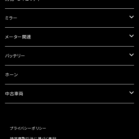
オイルクーラー
スリップオン
ブレーキパット
ミラー
ラジエーター
サイレンサー
ブレーキオイル
ミラー本体
メーター関連
フォークオイル
その他
ミラーアダプター
スピードメーター
バッテリー
ミラーその他
タコメーター
バッテリー充電器
ホーン
セット
中古車両
カワサキ
プライバシーポリシー
ホンダ
特定商取引法に基づく表記