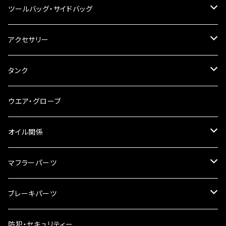
その他
ハンドルブレース
ナンバー灯
ツールバッグ・サイドバッグ
ステアリングダンパー
ツールバッグ
アクセサリー
ブレーキ・クラッチレバー
サイドバッグ
USB電源
タンク
スマホホルダー
サイドバッグサポート
電装系
タンク本体
ウエア・グローブ
リアBOX
タンクキャップ
オイル関係
ハードケース
タンクシール
4スト用エンジンオイル
マフラーパーツ
ケミカル
2スト用エンジンオイル
マフラーガード
ブレーキパーツ
ギアオイル
バンテージタイプ
ブレーキシュー
防犯・セキュリティー