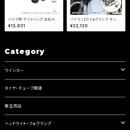
バイク用 サイドバッグ 左右セッ
バイク LEDフォグランプ キット
ト ドリンクホルダー レインカバ
4.5インチ 30W/ 汎用タイプ /
¥13,831
¥22,120
ー付き /ドラッグスター/スポーツ
アメリカンカスタム /検索ドラッ
スター/ビラーゴ/マグナ
グスター/バルカン/スティード/マ
グナ【Dream-Japan製】
Category
ウインカー
ウインカーリレー
タイヤ・チューブ関連
ウインカーレンズ
衛生用品
LEDウインカー
ヘッドライト・フォグランプ