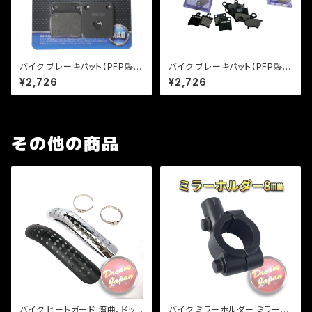
バイク ブレーキパット【PFP製】
バイク ブレーキパット【PFP製】
PF120 マスターパッド マグナ5
PF144/2 マスターパッド エイプ
¥2,726
¥2,726
0 KSR110 【クリックポスト発送
50 ジョーカー50【クリックポス
可能】
ト発送可能】
その他の商品
バイク ヒートガード 湾曲、ドット
バイク ミラーホルダー ミラーク