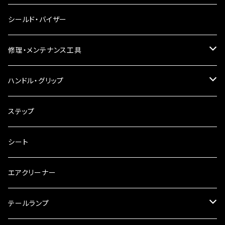
電球型ウインカー
ヘッドライト
シールド・バイザー
バードゲージウインカー
フォグランプ
修理・メンテナンス工具
ウインカークランプ
配線・リレー
インテークマニホールド
ハンドル・グリップ
電装・配線・キボシ等
グリップ
ステップ
キャブレター
バーハン
シート
チェーン
ハンドルパーツ
エアクリーナー
ハンドルスイッチ
工具類
ハンドルポスト
テールランプ