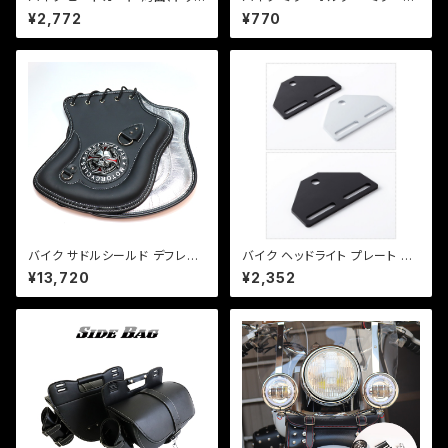
タイプ 【シルバー・ブラック】 マフ
ランプ マウント 8mm正ネジ用/
¥2,772
¥770
ラー 火傷防止 カスタム マフラ
22.2mmハンドル/ブラック/エス
ーガード バンド取り付けサイズ
トレア/SR/TW/【クリックポス
40〜65mm/a316
ト】/a266
バイク サドルシールド デフレク
バイク ヘッドライト プレート ス
ター シート 股下 排熱対策 オー
テー ベーツライトプレート カス
¥13,720
¥2,352
バーヒート 熱ダレ PUレザー
タム 【ブラック・シルバー選択】D
【ブラック】 ハーレー 国産 アメ
S TW セロー等【クリックポスト
リカン DJ-a390【Dream-Jap
送料無料】
an製】