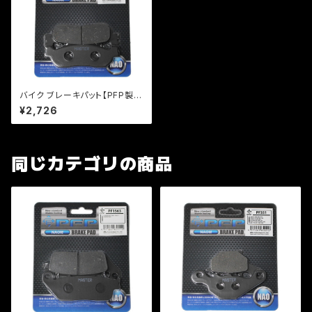
バイク ブレーキパット【PFP製】
PF263 マスターパッド TW200
¥2,726
セロー225【クリックポスト発送
可能】
同じカテゴリの商品