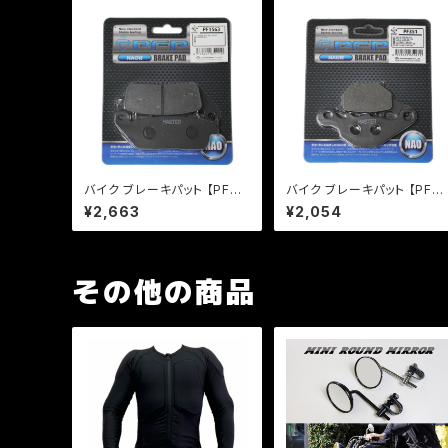
バイク ブレーキパット 【PFP
バイク ブレーキパット 【PFP
製】 PF156/3 マスターパッド
製】 PF351 マスターパッド ア
¥2,663
¥2,054
VTR マグナ スティード 【クリ
ドレス レッツ【クリックポス
ックポスト発送可能】
発送可能】
その他の商品