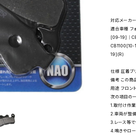
対応メーカー
適合車種 フォ
[09-19]｜
CB1100[1
19](R)
仕様 圧着ブ
備考 この商
用途 フロン
次の項目の一
1.取付け作
2.車両が整
3.レース等
4.鳴きやロ