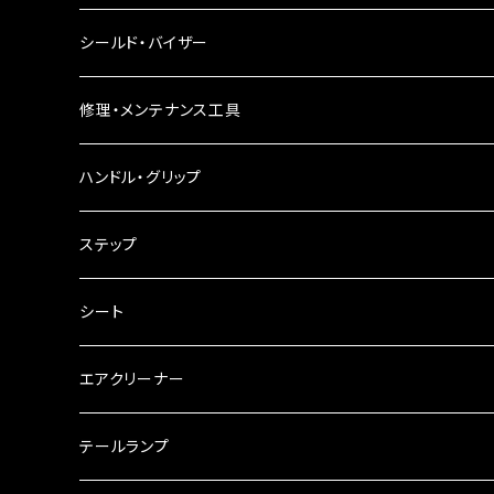
電球型ウインカー
ヘッドライト
シールド・バイザー
バードゲージウインカー
フォグランプ
修理・メンテナンス工具
ウインカークランプ
配線・リレー
インテークマニホールド
ハンドル・グリップ
電装・配線・キボシ等
グリップ
ステップ
キャブレター
バーハン
シート
チェーン
ハンドルパーツ
エアクリーナー
ハンドルスイッチ
工具類
ハンドルポスト
テールランプ