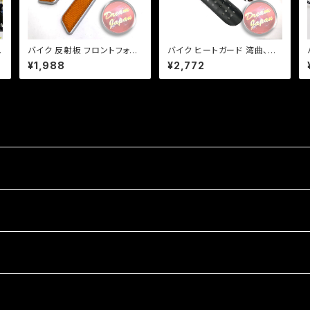
旧
バイク 反射板 フロントフォー
バイク ヒートガード 湾曲、ドッ
ク フレーム/両面テープ/ハー
トタイプ 【シルバー・ブラック】
¥1,988
¥2,772
レー/【シルバー・ブラック選
マフラー 火傷防止 カスタム
択】/カスタム/車検【クリックポ
マフラーガード バンド取り付
スト送料無料】
けサイズ40〜65mm/a316