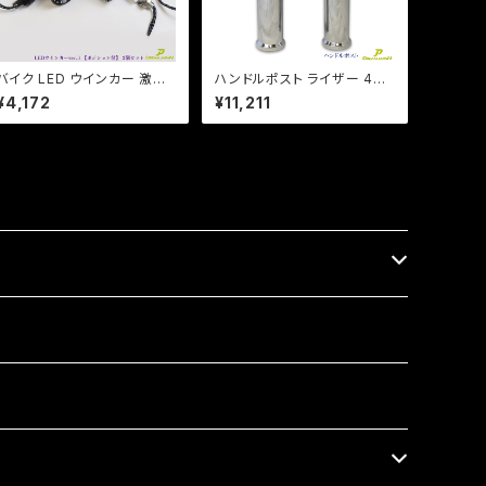
バイク LED ウインカー 激渋
ハンドルポスト ライザー 4イ
激光 / 2個セット / 【シルバー・
ンチ 100mmアップ 22.2mm
¥4,172
¥11,211
ブラック選択】ver.3 ポジショ
ハンドル用 /汎用 鬼型！ ビラ
ンランプ付 アメリカン レトロ
ーゴ /ドラッグスター/エイプ/
チョッパー SR TW DS CB
モンキー【Dream-Japan