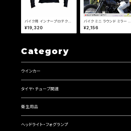
バイク用 インナープロテクタ
バイク ミニ ラウンド ミラー 
ー オールシーズンメッシュ ス
車 直径80mm ヴィンテージ
¥19,320
¥2,156
トレッチ生地 ソフトプロテクタ
タイプ 片側 1本 ホンダ カワサ
ー採用 CE規格 肘、肩、背中、
キ SR TW FTR【ブラック】
胸【DJ-a387】
Category
ウインカー
ウインカーリレー
タイヤ・チューブ関連
ウインカーレンズ
衛生用品
LEDウインカー
ヘッドライト・フォグランプ