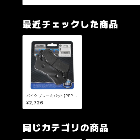
最近チェックした商品
バイク ブレーキパット【PFP
製】PF172 マスターパッド フ
¥2,726
ォルツァ CB400SF 【クリック
ポスト発送可能】
同じカテゴリの商品