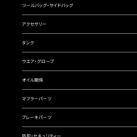
その他
ハンドルブレース
ナンバー灯
ツールバッグ・サイドバッグ
ステアリングダンパー
ツールバッグ
アクセサリー
ブレーキ・クラッチレバー
サイドバッグ
USB電源
タンク
スマホホルダー
サイドバッグサポート
電装系
タンク本体
ウエア・グローブ
リアBOX
タンクキャップ
オイル関係
ハードケース
タンクシール
4スト用エンジンオイル
マフラーパーツ
ケミカル
2スト用エンジンオイル
マフラーガード
ブレーキパーツ
ギアオイル
バンテージタイプ
ブレーキシュー
防犯・セキュリティー