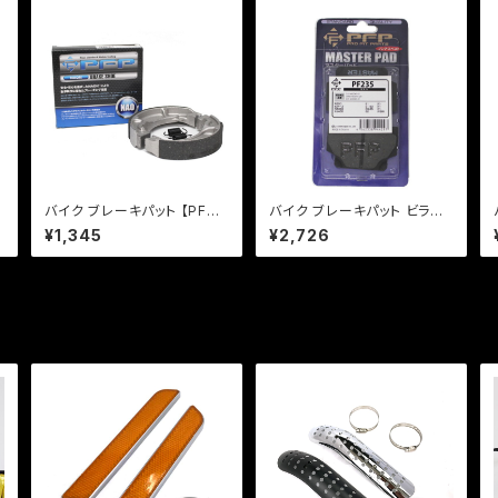
バイク ブレーキパット 【PFP
バイク ブレーキパット ビラー
製】 PFB330 ブレーキシュー
ゴ【PFP製】PF235 マスター
¥1,345
¥2,726
ト
レッツ ストマジ
パッド 【クリックポスト発送可
能】