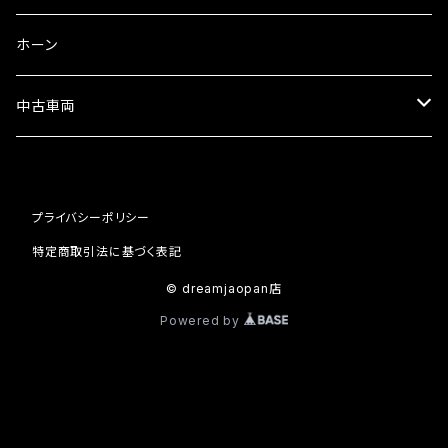
ミラーその他
タコメーター
バッテリー充電器
ホーン
セット
中古車両
カワサキ
プライバシーポリシー
ホンダ
特定商取引法に基づく表記
© dreamjaopan店
Powered by