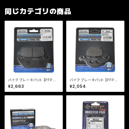
同じカテゴリの商品
バイク ブレーキパット 【PFP製】
バイク ブレーキパット 【PFP製】
PF156/3 マスターパッド VTR
PF351 マスターパッド アドレ
¥2,663
¥2,054
マグナ スティード 【クリックポス
ス レッツ【クリックポスト発送
ト発送可能】
可能】