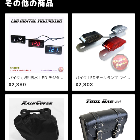
その他の商品
バイク 小型 防水 LED デジタル
バイク LEDテールランプ ウイン
電圧計 ボルトメーター 汎用 格
カー 一体型テール ルーカステ
¥2,380
¥2,803
安 表示色3色選択/検索用/ホン
ール【レンズ色選択】 / 汎用 ル
ダ/ヤマハ/カワサキ【クリックポ
ーカス CB XJ SR TW
スト送料無料】