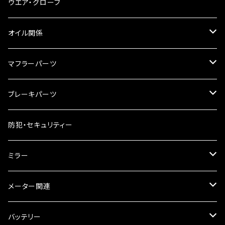
スマホホルダー
サイドバッグサポート
電装系
タンク本体
ウエア・グローブ
リアBOX
タンクキャップ
オイル関係
ハードケース
タンクシール
4スト用エンジンオイル
マフラーパーツ
ケミカル
2スト用エンジンオイル
マフラーガード
ブレーキパーツ
ギアオイル
バンテージタイプ
ブレーキシュー
防犯・セキュリティー
オイルクーラー
スリップオン
ブレーキパット
ミラー
ラジエーター
サイレンサー
ブレーキオイル
ミラー本体
メーター関連
フォークオイル
その他
ミラーアダプター
スピードメーター
バッテリー