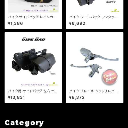
バイク サイドバッグ レインカバ
バイク ツールバック ワンタッチ
ー 雨具 アジャスター付 470×3
型 内ポケット付!(白ステッチ) (5
¥1,386
¥6,692
00×150mm 【Dream-Japan
L)ブラック ツールバッグ 合皮【D
製】【クリックポスト】
ream-Japanオリジナル】DS S
R TW
バイク用 サイドバッグ 左右セッ
バイク ブレーキ クラッチレバー
ト ドリンクホルダー レインカバ
マスターシリンダー セット メッキ
¥13,831
¥8,372
ー付き /ドラッグスター/スポーツ
22mmハンドル用/汎用/修理/カ
スター/ビラーゴ/マグナ
スタム/マグナ/ビラーゴ/スティー
ド
Category