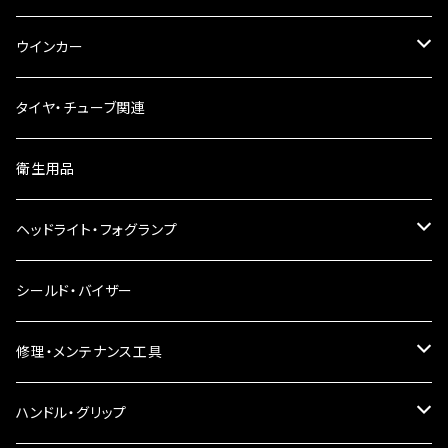
ウインカー
ウインカーリレー
タイヤ・チューブ関連
ウインカーレンズ
衛生用品
LEDウインカー
ヘッドライト・フォグランプ
電球型ウインカー
ヘッドライト
シールド・バイザー
バードゲージウインカー
フォグランプ
修理・メンテナンス工具
ウインカークランプ
配線・リレー
インテークマニホールド
ハンドル・グリップ