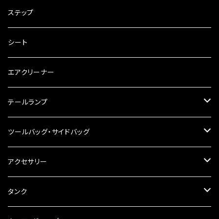
電装・配線・キボシ等
グリップ
ステップ
キャブレター
バーハン
シート
チェーン
ハンドルパーツ
エアクリーナー
ハンドルスイッチ
工具類
ハンドルポスト
テールランプ
その他
ハンドルブレース
ナンバー灯
ツールバッグ・サイドバッグ
ステアリングダンパー
ツールバッグ
アクセサリー
ブレーキ・クラッチレバー
サイドバッグ
USB電源
タンク