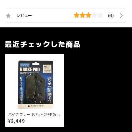
レビュー
(6)
最近チェックした商品
バイク ブレーキパット【PFP製】
PF1562 ブレーキパッド レブル
¥2,449
250 CBR250RR【クリックポス
ト発送可能】