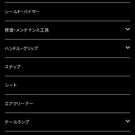
電球型ウインカー
ヘッドライト
シールド・バイザー
バードゲージウインカー
フォグランプ
修理・メンテナンス工具
ウインカークランプ
配線・リレー
インテークマニホールド
ハンドル・グリップ
電装・配線・キボシ等
グリップ
ステップ
キャブレター
バーハン
シート
チェーン
ハンドルパーツ
エアクリーナー
ハンドルスイッチ
工具類
ハンドルポスト
テールランプ