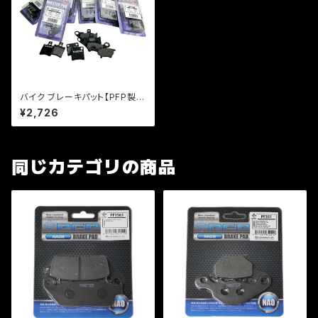
バイク ブレーキパット【PFP製】
PF156 マスターパッド ホーネッ
¥2,726
ト CB CBR【クリックポスト発送
可能】
同じカテゴリの商品