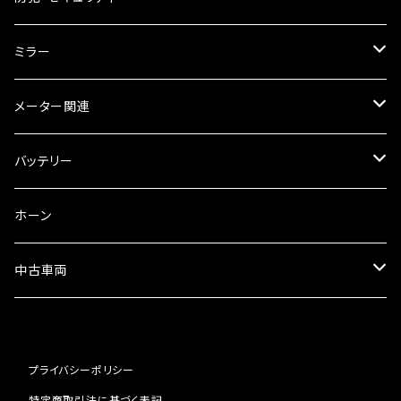
オイルクーラー
スリップオン
ブレーキパット
ミラー
ラジエーター
サイレンサー
ブレーキオイル
ミラー本体
メーター関連
フォークオイル
その他
ミラーアダプター
スピードメーター
バッテリー
ミラーその他
タコメーター
バッテリー充電器
ホーン
セット
中古車両
カワサキ
プライバシーポリシー
ホンダ
特定商取引法に基づく表記