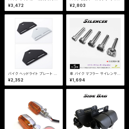
ンカー ver.1 【シルバー/スモー
カー 一体型テール ルーカステ
¥3,472
¥2,803
クレンズ】 汎用 2個セット CB/X
ール【レンズ色選択】 / 汎用 ル
JR/Z/ゼファー/バリオス/a254
ーカス CB XJ SR TW
バイク ヘッドライト プレート ス
車 バイク マフラー サイレンサー
テー ベーツライトプレート カス
インナー バッフル 消音 長さ140
¥2,352
¥1,694
タム 【ブラック・シルバー選択】D
mm 直径【35 42 45 48 60m
S TW セロー等【クリックポスト
m 】【即納可能】 音量調整 (検)
送料無料】
プリウス マグナ モンキー Jazz