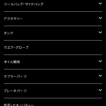
その他
ハンドルブレース
ナンバー灯
ツールバッグ・サイドバッグ
ステアリングダンパー
ツールバッグ
アクセサリー
ブレーキ・クラッチレバー
サイドバッグ
USB電源
タンク
スマホホルダー
サイドバッグサポート
電装系
タンク本体
ウエア・グローブ
リアBOX
タンクキャップ
オイル関係
ハードケース
タンクシール
4スト用エンジンオイル
マフラーパーツ
ケミカル
2スト用エンジンオイル
マフラーガード
ブレーキパーツ
ギアオイル
バンテージタイプ
ブレーキシュー
防犯・セキュリティー