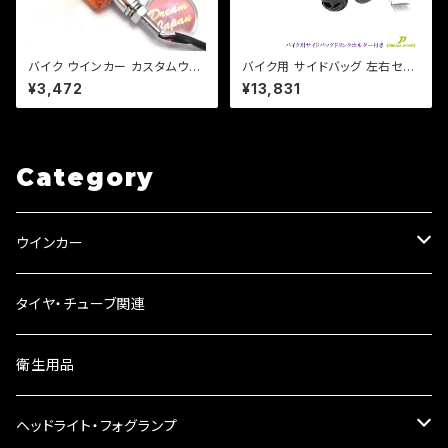
バイク ウインカー カスタムウイ
バイク用 サイドバッグ 左右セッ
ンカー ver.1 【シルバー/オレン
ト ドリンクホルダー レインカバ
¥3,472
¥13,831
ジレンズ】 汎用 2個セット CB/X
ー付き /ドラッグスター/スポーツ
JR/Z/ゼファー/バリオス/a253
スター/ビラーゴ/マグナ
Category
ウインカー
ウインカーリレー
タイヤ・チューブ関連
ウインカーレンズ
衛生用品
LEDウインカー
ヘッドライト・フォグランプ