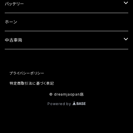
フォークオイル
その他
ミラーアダプター
スピードメーター
バッテリー
ミラーその他
タコメーター
バッテリー充電器
ホーン
セット
中古車両
カワサキ
プライバシーポリシー
ホンダ
特定商取引法に基づく表記
© dreamjaopan店
Powered by