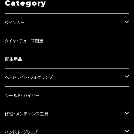
Category
ウインカー
ウインカーリレー
タイヤ・チューブ関連
ウインカーレンズ
衛生用品
LEDウインカー
ヘッドライト・フォグランプ
電球型ウインカー
ヘッドライト
シールド・バイザー
バードゲージウインカー
フォグランプ
修理・メンテナンス工具
ウインカークランプ
配線・リレー
インテークマニホールド
ハンドル・グリップ