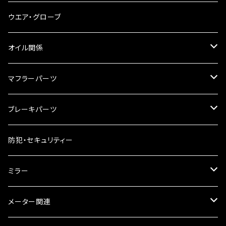
スマホホルダー
サイドバッグサポート
電装系
タンク本体
ウエア・グローブ
リアBOX
タンクキャップ
オイル関係
ハードケース
タンクシール
4スト用エンジンオイル
マフラーパーツ
ケミカル
2スト用エンジンオイル
マフラーガード
ブレーキパーツ
ギアオイル
バンテージタイプ
ブレーキシュー
防犯・セキュリティー
オイルクーラー
スリップオン
ブレーキパット
ミラー
ラジエーター
サイレンサー
ブレーキオイル
ミラー本体
メーター関連