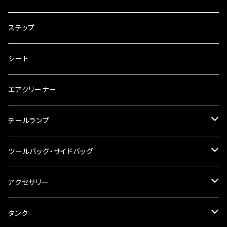
電装・配線・キボシ等
グリップ
ステップ
キャブレター
バーハン
シート
チェーン
ハンドルパーツ
エアクリーナー
ハンドルスイッチ
工具類
ハンドルポスト
テールランプ
その他
ハンドルブレース
ナンバー灯
ツールバッグ・サイドバッグ
ステアリングダンパー
ツールバッグ
アクセサリー
ブレーキ・クラッチレバー
サイドバッグ
USB電源
タンク