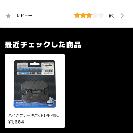
レビュー
(6)
最近チェックした商品
バイク ブレーキパット【PFP製】
PF134/2 マスターパッド リード
¥1,684
スペーシー【クリックポスト発送
可能】