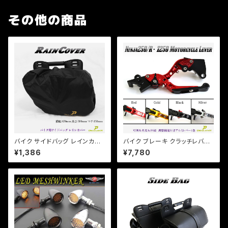
その他の商品
バイク サイドバッグ レインカバ
バイク ブレーキ クラッチレバー
ー 雨具 アジャスター付 470×3
左右セット【4色あり】Ninja250/
¥1,386
¥7,780
00×150mm 【Dream-Japan
R/SL Z250/SL Z125 PRO D
製】【クリックポスト】
トラ他 【a365】 可倒&角度&伸
縮 調整機能付き