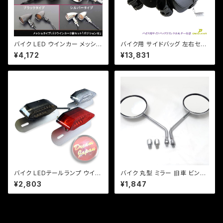
バイク LED ウインカー メッシュ
バイク用 サイドバッグ 左右セッ
タイプ 激渋 2個セット ポジショ
ト ドリンクホルダー レインカバ
¥4,172
¥13,831
ン付 アメリカン レトロ チョッパ
ー付き /ドラッグスター/スポーツ
ー a218
スター/ビラーゴ/マグナ
バイク LEDテールランプ ウイン
バイク 丸型 ミラー 旧車 ビンテ
カー 一体型テール ルーカステ
ージ/バイク/原付 【メッキ】/原
¥2,803
¥1,847
ール【レンズ色選択】 / 汎用 ル
付/変換ネジ付/スクーター/ZX/
ーカス CB XJ SR TW
ZR/PCX/RZ/アドレス