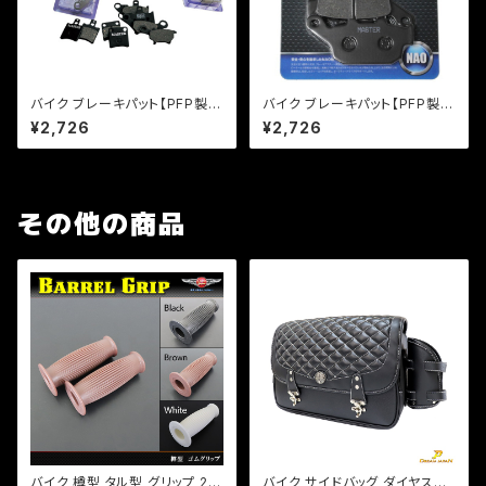
バイク ブレーキパット【PFP製】
バイク ブレーキパット【PFP製】
PF144/2 マスターパッド エイプ
PF147 マスターパッド レブル2
¥2,726
¥2,726
50 ジョーカー50【クリックポス
50 CB CBR250 【クリックポス
ト発送可能】
ト発送可能】
その他の商品
バイク 樽型 タル型 グリップ 22
バイク サイドバッグ ダイヤステ