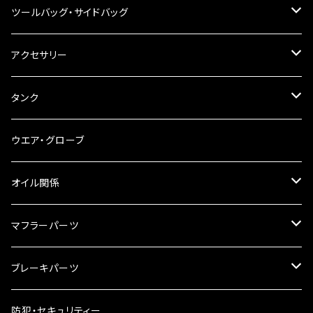
その他
ハンドルブレース
ナンバー灯
ツールバッグ・サイドバッグ
ステアリングダンパー
ツールバッグ
アクセサリー
ブレーキ・クラッチレバー
サイドバッグ
USB電源
タンク
スマホホルダー
サイドバッグサポート
電装系
タンク本体
ウエア・グローブ
リアBOX
タンクキャップ
オイル関係
ハードケース
タンクシール
4スト用エンジンオイル
マフラーパーツ
ケミカル
2スト用エンジンオイル
マフラーガード
ブレーキパーツ
ギアオイル
バンテージタイプ
ブレーキシュー
防犯・セキュリティー