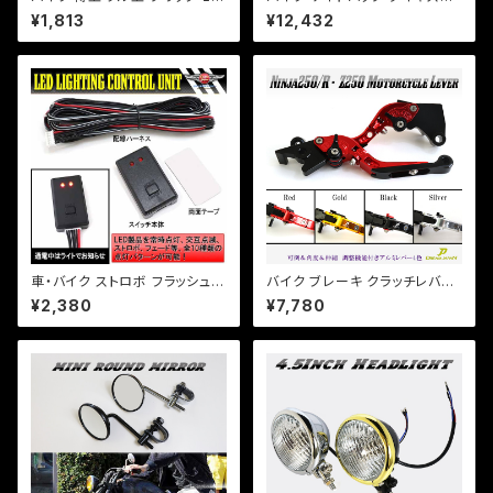
mm 左右セット 【ホワイト】選択
ッチ ドリンクホルダー レインカ
¥1,813
¥12,432
カスタム ゴムグリップ チョッパー
バー付き 15L 容量可変可能 フ
アメリカン TW SR 定形外郵便
ルカバー防水 合皮 オリジナル
340円
Dream-Japan製 【DJ-a38
8】
車・バイク ストロボ フラッシュ
バイク ブレーキ クラッチレバー
コントローラーユニット LED装
左右セット【4色あり】Ninja250/
¥2,380
¥7,780
飾/フォグなど/点滅10パターン/
R/SL Z250/SL Z125 PRO D
b125/【クリックポスト】
トラ他 【a365】 可倒&角度&伸
縮 調整機能付き