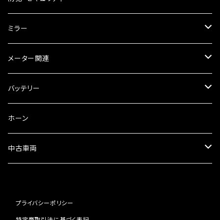
オイルクーラー
スリップオン
ブレーキパット
ミラー
ラジエーター
サイレンサー
ブレーキオイル
ミラー本体
メーター関連
フォークオイル
その他
ミラーアダプター
スピードメーター
バッテリー
ミラーその他
タコメーター
バッテリー充電器
ホーン
セット
中古車両
カワサキ
プライバシーポリシー
ホンダ
特定商取引法に基づく表記