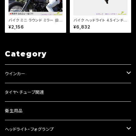
バイク ミニ ラウンド ミラー 旧
バイク ヘッドライト 4.5インチ
車 直径80mm ヴィンテージタ
ベーツライト H4バルブ カスタム
¥2,156
¥6,832
イプ 片側 1本 ホンダ カワサキ
ライト 【ブラック・シルバー】 / ア
SR TW FTR【ブラック】
メリカン/ DS / スティード / バル
カン ハーレー
Category
ウインカー
ウインカーリレー
タイヤ・チューブ関連
ウインカーレンズ
衛生用品
LEDウインカー
ヘッドライト・フォグランプ