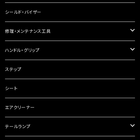
電球型ウインカー
ヘッドライト
シールド・バイザー
バードゲージウインカー
フォグランプ
修理・メンテナンス工具
ウインカークランプ
配線・リレー
インテークマニホールド
ハンドル・グリップ
電装・配線・キボシ等
グリップ
ステップ
キャブレター
バーハン
シート
チェーン
ハンドルパーツ
エアクリーナー
ハンドルスイッチ
工具類
ハンドルポスト
テールランプ