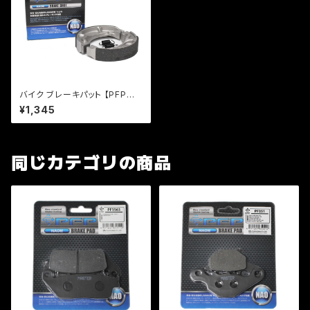
バイク ブレーキパット 【PFP製】
PFB330 ブレーキシュー レッツ
¥1,345
ストマジ
同じカテゴリの商品