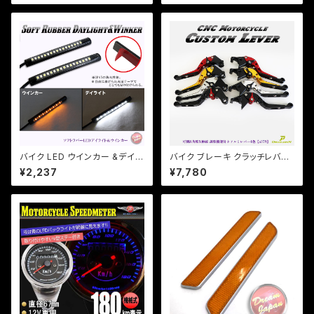
65mm/a317 【クリックポス
メリカン/ DS / スティード / バル
ト】
カン ハーレー
バイク LED ウインカー &デイラ
バイク ブレーキ クラッチレバー
イト / 曲面・防水仕様/両面テー
左右セット ホンダ系 ジェイド マ
¥2,237
¥7,780
プ/2本セット/マジェ/原付/CBR/
グナ ホーネット 他 【a379】 可
a353【クリックポスト送料無料】
倒&角度&伸縮 調整機能付き