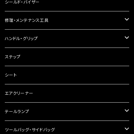
電球型ウインカー
ヘッドライト
シールド・バイザー
バードゲージウインカー
フォグランプ
修理・メンテナンス工具
ウインカークランプ
配線・リレー
インテークマニホールド
ハンドル・グリップ
電装・配線・キボシ等
グリップ
ステップ
キャブレター
バーハン
シート
チェーン
ハンドルパーツ
エアクリーナー
ハンドルスイッチ
工具類
ハンドルポスト
テールランプ
その他
ハンドルブレース
ナンバー灯
ツールバッグ・サイドバッグ