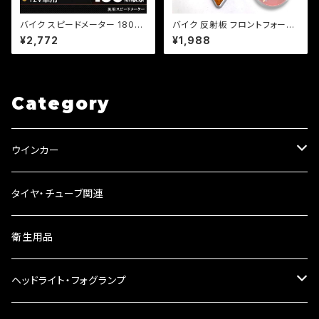
バイク スピードメーター 180k
バイク 反射板 フロントフォーク
m LEDミニメーター 汎用 シル
フレーム/両面テープ/ハーレー/
¥2,772
¥1,988
バー 12V用//機械式/b167/モン
【シルバー・ブラック選択】/カスタ
キー/エイプ/DAX等
ム/車検【クリックポスト送料無
料】
Category
ウインカー
ウインカーリレー
タイヤ・チューブ関連
ウインカーレンズ
衛生用品
LEDウインカー
ヘッドライト・フォグランプ