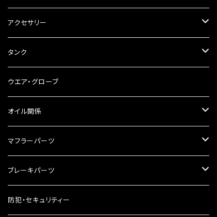
ステアリングダンパー
ツールバッグ
アクセサリー
ブレーキ・クラッチレバー
サイドバッグ
USB電源
タンク
スマホホルダー
サイドバッグサポート
電装系
タンク本体
ウエア・グローブ
リアBOX
タンクキャップ
オイル関係
ハードケース
タンクシール
4スト用エンジンオイル
マフラーパーツ
ケミカル
2スト用エンジンオイル
マフラーガード
ブレーキパーツ
ギアオイル
バンテージタイプ
ブレーキシュー
防犯・セキュリティー