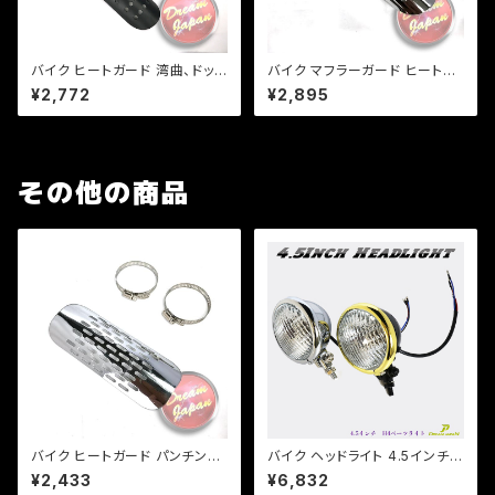
バイク ヒートガード 湾曲、ドット
バイク マフラーガード ヒートガ
タイプ 【シルバー・ブラック】 マフ
ード 湾曲、ドットタイプ マフラー
¥2,772
¥2,895
ラー 火傷防止 カスタム マフラ
火傷防止 カスタム 【シルバー】
ーガード バンド取り付けサイズ
バンド取り付けサイズ40〜65m
40〜65mm/a316
m/a315
その他の商品
バイク ヒートガード パンチング
バイク ヘッドライト 4.5インチ
【シルバー・ブラック】 マフラーガ
ベーツライト H4バルブ カスタム
¥2,433
¥6,832
ード バンド取り付けサイズ40〜
ライト 【ブラック・シルバー】 / ア