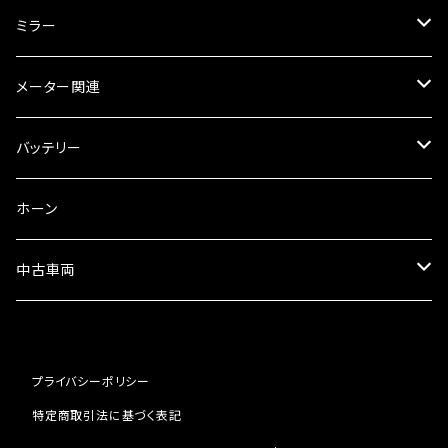
オイルクーラー
スリップオン
ブレーキパット
ミラー
ラジエーター
サイレンサー
ブレーキオイル
ミラー本体
メーター関連
フォークオイル
その他
ミラーアダプター
スピードメーター
バッテリー
ミラーその他
タコメーター
バッテリー充電器
ホーン
セット
中古車両
カワサキ
プライバシーポリシー
ホンダ
特定商取引法に基づく表記