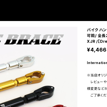
バイク ハン
可能/ 全長2
XJR /【Dr
¥4,466
Internatio
※当店オリジ
レビューや要
様変更などが
ご了承ください