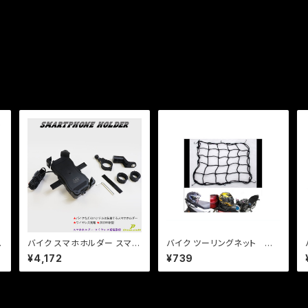
バイク スマホホルダー スマホ
バイク ツーリングネット 格
充電 最新Qi USBポート 付き
安 荷物くくり ライダー バイク
¥4,172
¥739
スイッチ 22mm 25mmハン
用 ネット 40*40cm
マ
ドル対応 / ワイヤレス充電 /
クランプバー付き / 原付