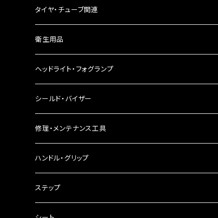
ウインカーリレー
タイヤ・チューブ関連
ウインカーレンズ
衛生用品
LEDウインカー
ヘッドライト・フォグランプ
電球型ウインカー
ヘッドライト
シールド・バイザー
バードゲージウインカー
フォグランプ
修理・メンテナンス工具
ウインカークランプ
配線・リレー
インテークマニホールド
ハンドル・グリップ
電装・配線・キボシ等
グリップ
ステップ
キャブレター
バーハン
シート