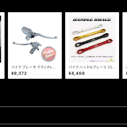
2
バイク ブレーキ クラッチレバ
バイク ハンドルブレース 22π
ー マスターシリンダー セット
長さ調整、アクセサリー装着
¥8,372
¥4,466
チ
メッキ 22mmハンドル用/汎
可能/ 全長260mm-300mm
用/修理/カスタム/マグナ/ビラ
/ モンキー / エイプ / CB / XJ
ーゴ/スティード
R /【Dream-Japan】