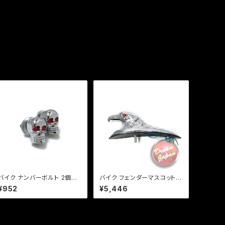
バイク ナンバーボルト 2個セ
バイク フェンダーマスコット
ット スカル柄 ３Ｄ/ドクロ/アメ
エンブレム イーグル/アメリカ
¥952
¥5,446
リカン/さりげないオシャレ
ン/光眼/レッドアイ/フロント/
感・・・/クリックポスト
マグナ/ドラスタ/ビラーゴ/ハ
ーレー等a302