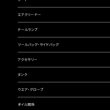
チェーン
ハンドルパーツ
エアクリーナー
ハンドルスイッチ
工具類
ハンドルポスト
テールランプ
その他
ハンドルブレース
ナンバー灯
ツールバッグ・サイドバッグ
ステアリングダンパー
ツールバッグ
アクセサリー
ブレーキ・クラッチレバー
サイドバッグ
USB電源
タンク
スマホホルダー
サイドバッグサポート
電装系
タンク本体
ウエア・グローブ
リアBOX
タンクキャップ
オイル関係