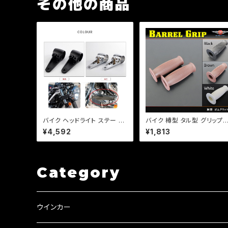
その他の商品
バイク ヘッドライト ステー フ
バイク 樽型 タル型 グリップ 
ォークサイズ 36, 39 パイ カ
2mm 左右セット 【ホワイト】
¥4,592
¥1,813
ラー 付き 左右 セット カスタム
選択 カスタム ゴムグリップ 
ネイキッド 【ブラック・シルバ
ョッパー アメリカン TW SR
ー選択】DS TW セロー等
定形外郵便340円
Category
ウインカー