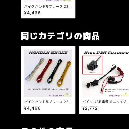
バイク ハンドルブレース 22π
長さ調整、アクセサリー装着
¥4,466
可能/ 全長260mm-300mm
/ モンキー / エイプ / CB / XJ
R /【Dream-Japan】
同じカテゴリの商品
バイク ハンドルブレース 22π
バイク USB電源 ミニタイプ
長さ調整、アクセサリー装着
スマホ充電 USBポート 防水
¥4,466
¥2,772
可能/ 全長210mm-240m
防塵 トリクル充電 接続可能/
m/ PCX /エイプ/CB/XJR/
ブラック/ハーレー/ドラスタ/
【クリックポスト送料無料】
グナ【クリックポスト送料無
料】