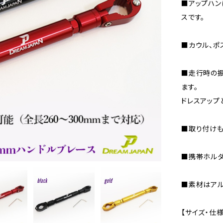
■アップハン
スです。
■カウル、ポ
■走行時の振
ます。
ドレスアップ
■取り付けも
■携帯ホルダ
■素材はアル
【サイズ・仕様