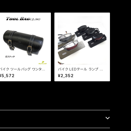
バイク ツールバッグ ワンタッ
バイク LEDテール ランプ 汎
チ型 黒 ブラック 内ポケット付
用 ナンバー灯付 ミニタイプ
¥5,572
¥2,352
き 簡単取り付け 【白ステッチ】
【ブラック】カスタム テール エ
アメリカン 小物入れ 工具入 /
イプ モンキー SR マグナ FT
マグナ DS
R 【レンジ色選択】