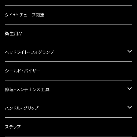
ウインカーリレー
タイヤ・チューブ関連
ウインカーレンズ
衛生用品
LEDウインカー
ヘッドライト・フォグランプ
電球型ウインカー
ヘッドライト
シールド・バイザー
バードゲージウインカー
フォグランプ
修理・メンテナンス工具
ウインカークランプ
配線・リレー
インテークマニホールド
ハンドル・グリップ
電装・配線・キボシ等
グリップ
ステップ