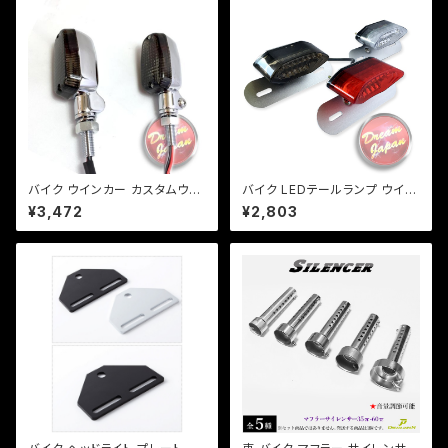
バイク ウインカー カスタムウイ
バイク LEDテールランプ ウイン
ンカー ver.1 【シルバー/スモー
カー 一体型テール ルーカステ
¥3,472
¥2,803
クレンズ】 汎用 2個セット CB/X
ール【レンズ色選択】 / 汎用 ル
JR/Z/ゼファー/バリオス/a254
ーカス CB XJ SR TW