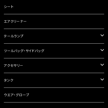
キャブレター
バーハン
シート
チェーン
ハンドルパーツ
エアクリーナー
ハンドルスイッチ
工具類
ハンドルポスト
テールランプ
その他
ハンドルブレース
ナンバー灯
ツールバッグ・サイドバッグ
ステアリングダンパー
ツールバッグ
アクセサリー
ブレーキ・クラッチレバー
サイドバッグ
USB電源
タンク
スマホホルダー
サイドバッグサポート
電装系
タンク本体
ウエア・グローブ