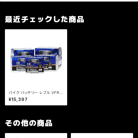
最近チェックした商品
バイク バッテリー レブル VFR4
00R CS250 KH500 /Pro Sel
¥15,397
ect Battery GL-PB9L-B (YB
9L-B 互換)(ジェルタイプ 液入
充電済)
その他の商品