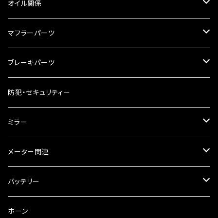
リアBOX
タンクキャップ
オイル関係
ハードケース
タンクシール
4スト用エンジンオイル
マフラーパーツ
ケミカル
2スト用エンジンオイル
マフラーガード
ブレーキパーツ
ギアオイル
バンテージタイプ
ブレーキシュー
防犯・セキュリティー
オイルクーラー
スリップオン
ブレーキパット
ミラー
ラジエーター
サイレンサー
ブレーキオイル
ミラー本体
メーター関連
フォークオイル
その他
ミラーアダプター
スピードメーター
バッテリー
ミラーその他
タコメーター
バッテリー充電器
ホーン