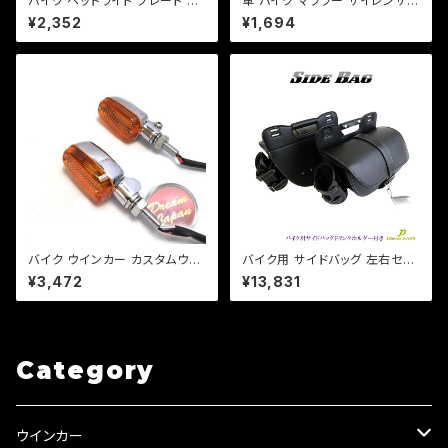
バイク ヘッドライト プレート ス
車 バイク マフラー サイレンサー
テー ベーツライトプレート カス
インナー バッフル 消音 長さ140
¥2,352
¥1,694
タム 【ブラック・シルバー選択】D
mm 直径【35 42 45 48 60m
S TW セロー等【クリックポスト
m 】【即納可能】 音量調整 (検)
送料無料】
プリウス マグナ モンキー Jazz
バイク ウインカー カスタムウイ
バイク用 サイドバッグ 左右セッ
ンカー ver.1 【シルバー/オレン
ト ドリンクホルダー レインカバ
¥3,472
¥13,831
ジレンズ】 汎用 2個セット CB/X
ー付き /ドラッグスター/スポーツ
JR/Z/ゼファー/バリオス/a253
スター/ビラーゴ/マグナ
Category
ウインカー