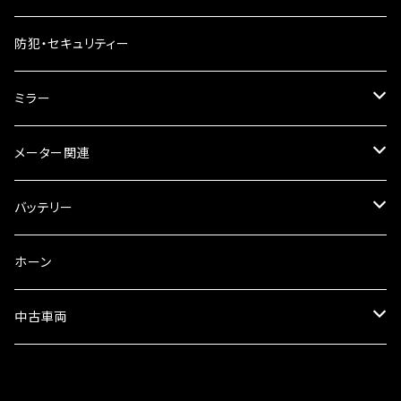
ギアオイル
バンテージタイプ
ブレーキシュー
防犯・セキュリティー
オイルクーラー
スリップオン
ブレーキパット
ミラー
ラジエーター
サイレンサー
ブレーキオイル
ミラー本体
メーター関連
フォークオイル
その他
ミラーアダプター
スピードメーター
バッテリー
ミラーその他
タコメーター
バッテリー充電器
ホーン
セット
中古車両
カワサキ