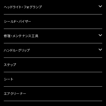
LEDウインカー
ヘッドライト・フォグランプ
電球型ウインカー
ヘッドライト
シールド・バイザー
バードゲージウインカー
フォグランプ
修理・メンテナンス工具
ウインカークランプ
配線・リレー
インテークマニホールド
ハンドル・グリップ
電装・配線・キボシ等
グリップ
ステップ
キャブレター
バーハン
シート
チェーン
ハンドルパーツ
エアクリーナー