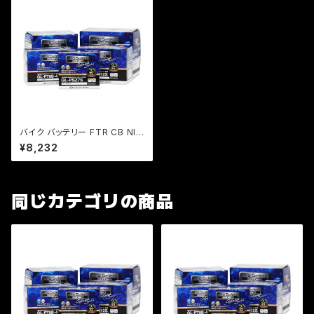
バイク バッテリー FTR CB NIN
JA ニンジャ エストレア スカブ /
¥8,232
Pro Select Battery GL-PTX
9-BS (YTX9-BS 互換)(ジェル
タイプ 液入充電済)
同じカテゴリの商品