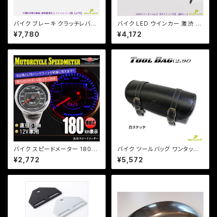
バイク ブレーキ クラッチレバー
バイク LED ウインカー 激渋 激
左右セット バリオス ゼファー Z
光 / 2個セット / 【シルバー・ブラ
¥7,780
¥4,172
RX ZZ-R エストレア 他 【a37
ック選択】ver.3 ポジションラン
8】 可倒&角度&伸縮 調整機能
プ付 アメリカン レトロ チョッパ
付き
ー SR TW DS CB
バイク スピードメーター 180k
バイク ツールバッグ ワンタッチ
m LEDミニメーター 汎用 シル
型 黒 ブラック 内ポケット付き
¥2,772
¥5,572
バー 12V用//機械式/b167/モン
簡単取り付け 【白ステッチ】 アメ
キー/エイプ/DAX等
リカン 小物入れ 工具入 / マグ
ナ DS