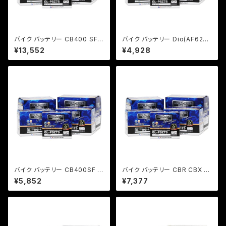
バイク バッテリー CB400 SF
バイク バッテリー Dio(AF62、A
CBR T-MAX YZF-R6 R1 ZX-
F68) Today (AF61)カブ50 /
¥13,552
¥4,928
10R/Pro GL-PSZ10S (YTZ1
GL-PTX4L-BS (YTX4L-BS、
0S 互換)(ジェルタイプ 液入充
FTH4L-BS 互換)(ジェルタイプ
電済)
液入充電済)
バイク バッテリー CB400SF シ
バイク バッテリー CBR CBX マ
グナス スカブ ルネッサ /Pro Se
グナ250 ZZR /Pro Select Ba
¥5,852
¥7,377
lect Battery GL-PTX7A-BS
ttery GL-PTX7L-BS (YTX7L
(YTX7A-BS 互換)(ジェルタイ
-BS 互換) (ジェルタイプ 液入
プ 液入充電済)
充電済り