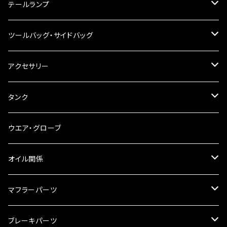
ハンドルスイッチ
工具類
ハンドルポスト
テールランプ
その他
ハンドルブレース
ナンバー灯
ツールバッグ・サイドバッグ
ステアリングダンパー
ツールバッグ
アクセサリー
ブレーキ・クラッチレバー
サイドバッグ
USB電源
タンク
スマホホルダー
サイドバッグサポート
電装系
タンク本体
ウエア・グローブ
リアBOX
タンクキャップ
オイル関係
ハードケース
タンクシール
4スト用エンジンオイル
マフラーパーツ
ケミカル
2スト用エンジンオイル
マフラーガード
ブレーキパーツ