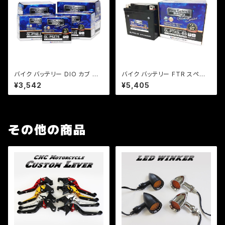
バイク バッテリー DIO カブ リト
バイク バッテリー FTR スペイ
ルカブ リード ジョルノ レッツ4/
シー リード JOG XR アドレス /
¥3,542
¥5,405
Pro Select Battery GL-PT4
Pro Select Battery GL-PTX
L-BS (YT4L-BS互換)(ジェル
5L-BS (YTX5L-BS 互換)(ジェ
タイプ 液入充電済)
ルタイプ 液入充電済)
その他の商品