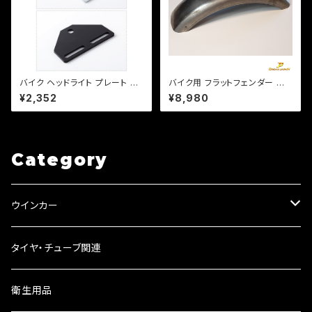
バイク ヘッドライト プレート ス
バイク用 フラットフェンダー 長
テー ベーツライトプレート カス
さ560mm 幅150mm 汎用タイ
¥2,352
¥8,980
タム 【ブラック・シルバー選択】D
プ 溶接、加工用 素地。スチー
S TW セロー等【クリックポスト
ル製 b370
送料無料】
Category
ウインカー
ウインカーリレー
タイヤ・チューブ関連
ウインカーレンズ
衛生用品