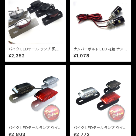
バイク LEDテール ランプ 汎用
ナンバーボルト LED内蔵 ナンバ
ナンバー灯付 ミニタイプ 【ブラッ
ー灯/2個セット【ブラック】 ＬＥＤ
¥2,352
¥1,078
ク】カスタム テール エイプ モン
爆光/1W/車検/原付/ネイキッド/
キー SR マグナ FTR 【レンジ
アメリカン/汎用/【クリックポスト
色選択】
送料無料】
バイク LEDテールランプ ウイン
バイク LEDテールランプ ウイン
カー 一体型テール ルーカステ
カー 一体型テール【レンズ色選
¥2,803
¥2,772