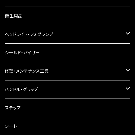
ウインカーレンズ
衛生用品
LEDウインカー
ヘッドライト・フォグランプ
電球型ウインカー
ヘッドライト
シールド・バイザー
バードゲージウインカー
フォグランプ
修理・メンテナンス工具
ウインカークランプ
配線・リレー
インテークマニホールド
ハンドル・グリップ
電装・配線・キボシ等
グリップ
ステップ
キャブレター
バーハン
シート