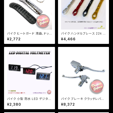
バイク ヒートガード 湾曲、ドット
バイク ハンドルブレース 22π 長
タイプ 【シルバー・ブラック】 マフ
さ調整、アクセサリー装着可能/
¥2,772
¥4,466
ラー 火傷防止 カスタム マフラ
全長210mm-240mm/ PCX /
ーガード バンド取り付けサイズ
エイプ/CB/XJR/【クリックポス
40〜65mm/a316
ト送料無料】
バイク 小型 防水 LED デジタル
バイク ブレーキ クラッチレバー
電圧計 ボルトメーター 汎用 格
マスターシリンダー セット メッキ
¥2,380
¥8,372
安 表示色3色選択/検索用/ホン
22mmハンドル用/汎用/修理/カ
ダ/ヤマハ/カワサキ【クリックポ
スタム/マグナ/ビラーゴ/スティー