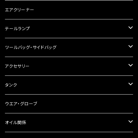
チェーン
ハンドルパーツ
エアクリーナー
ハンドルスイッチ
工具類
ハンドルポスト
テールランプ
その他
ハンドルブレース
ナンバー灯
ツールバッグ・サイドバッグ
ステアリングダンパー
ツールバッグ
アクセサリー
ブレーキ・クラッチレバー
サイドバッグ
USB電源
タンク
スマホホルダー
サイドバッグサポート
電装系
タンク本体
ウエア・グローブ
リアBOX
タンクキャップ
オイル関係