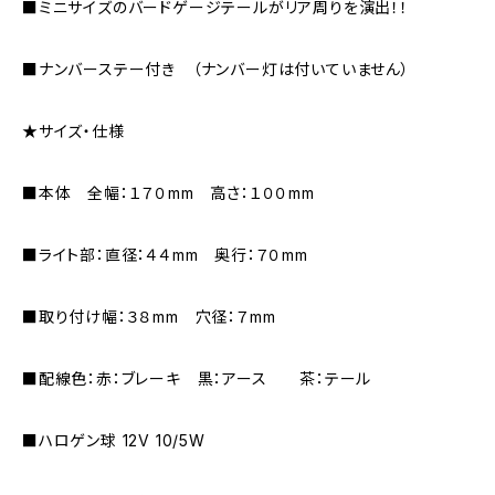
■ミニサイズのバードゲージテールがリア周りを演出！！
■ナンバーステー付き （ナンバー灯は付いていません）
★サイズ・仕様
■本体 全幅：１７０mm 高さ：１００mm
■ライト部：直径：４４mm 奥行：７０mm
■取り付け幅：３８mm 穴径：７mm
■配線色：赤：ブレーキ 黒：アース 茶：テール
■ハロゲン球 12V 10/5W