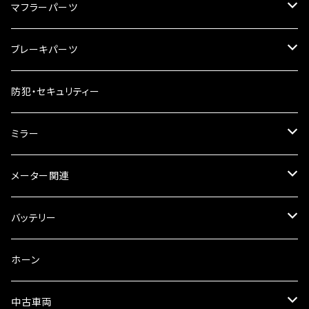
ハードケース
タンクシール
4スト用エンジンオイル
マフラーパーツ
ケミカル
2スト用エンジンオイル
マフラーガード
ブレーキパーツ
ギアオイル
バンテージタイプ
ブレーキシュー
防犯・セキュリティー
オイルクーラー
スリップオン
ブレーキパット
ミラー
ラジエーター
サイレンサー
ブレーキオイル
ミラー本体
メーター関連
フォークオイル
その他
ミラーアダプター
スピードメーター
バッテリー
ミラーその他
タコメーター
バッテリー充電器
ホーン
セット
中古車両