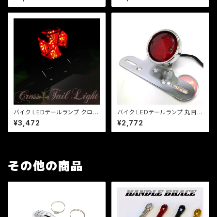
ール【レンズ色選択】 / 汎用 ル
択】 汎用 ルーカス CB XJ SR
ーカス CB XJ SR TW
TW
バイク LEDテールランプ クロス
バイク LEDテールランプ 丸目テ
テール ミニ十字型 LED/汎用/マ
ール/汎用/ナンバーステー/シル
¥3,472
¥2,772
グナ/ジャズ/SR/TW/ビンテー
バー/ビラーゴ/チョッパー/SR/T
ジスタイル/ナンバー灯
W/FTR/CB/a324
その他の商品