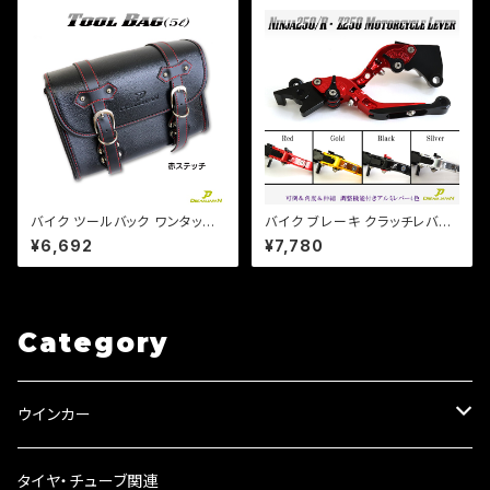
スト送料無料】
ド
バイク ツールバック ワンタッチ
バイク ブレーキ クラッチレバー
型 内ポケット付!(赤ステッチ) (5
左右セット【4色あり】Ninja250/
¥6,692
¥7,780
L)ブラック ツールバッグ 合皮【D
R/SL Z250/SL Z125 PRO D
ream-Japanオリジナル】DS S
トラ他 【a365】 可倒&角度&伸
R TW
縮 調整機能付き
Category
ウインカー
ウインカーリレー
タイヤ・チューブ関連