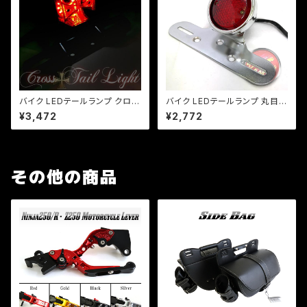
バイク LEDテールランプ クロス
バイク LEDテールランプ 丸目テ
テール ミニ十字型 LED/汎用/マ
ール/汎用/ナンバーステー/シル
¥3,472
¥2,772
グナ/ジャズ/SR/TW/ビンテー
バー/ビラーゴ/チョッパー/SR/T
ジスタイル/ナンバー灯
W/FTR/CB/a324
その他の商品