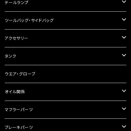
ハンドルスイッチ
工具類
ハンドルポスト
テールランプ
その他
ハンドルブレース
ナンバー灯
ツールバッグ・サイドバッグ
ステアリングダンパー
ツールバッグ
アクセサリー
ブレーキ・クラッチレバー
サイドバッグ
USB電源
タンク
スマホホルダー
サイドバッグサポート
電装系
タンク本体
ウエア・グローブ
リアBOX
タンクキャップ
オイル関係
ハードケース
タンクシール
4スト用エンジンオイル
マフラーパーツ
ケミカル
2スト用エンジンオイル
マフラーガード
ブレーキパーツ