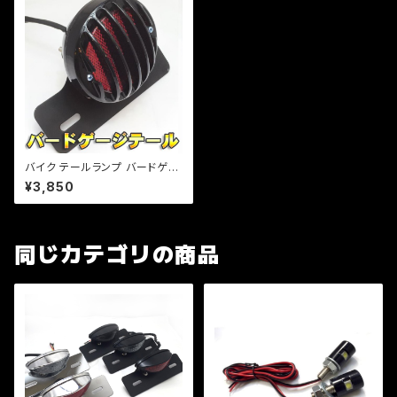
バイク テールランプ バードゲー
ジ テール 汎用 メッキ （ブラッ
¥3,850
ク） ライト直径100㎜ アメリカン
カスタム ハーレー ドラスタ マグ
ナ 汎用
同じカテゴリの商品