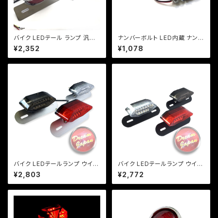
バイク LEDテール ランプ 汎用
ナンバーボルト LED内蔵 ナンバ
ナンバー灯付 ミニタイプ 【ブラッ
ー灯/2個セット【ブラック】 ＬＥＤ
¥2,352
¥1,078
ク】カスタム テール エイプ モン
爆光/1W/車検/原付/ネイキッド/
キー SR マグナ FTR 【レンジ
アメリカン/汎用/【クリックポスト
色選択】
送料無料】
バイク LEDテールランプ ウイン
バイク LEDテールランプ ウイン
カー 一体型テール ルーカステ
カー 一体型テール【レンズ色選
¥2,803
¥2,772
ール【レンズ色選択】 / 汎用 ル
択】 汎用 ルーカス CB XJ SR
ーカス CB XJ SR TW
TW