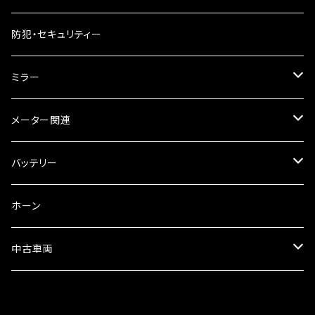
ギアオイル
バンテージタイプ
ブレーキシュー
防犯・セキュリティー
オイルクーラー
スリップオン
ブレーキパット
ミラー
ラジエーター
サイレンサー
ブレーキオイル
ミラー本体
メーター関連
フォークオイル
その他
ミラーアダプター
スピードメーター
バッテリー
ミラーその他
タコメーター
バッテリー充電器
ホーン
セット
中古車両
カワサキ