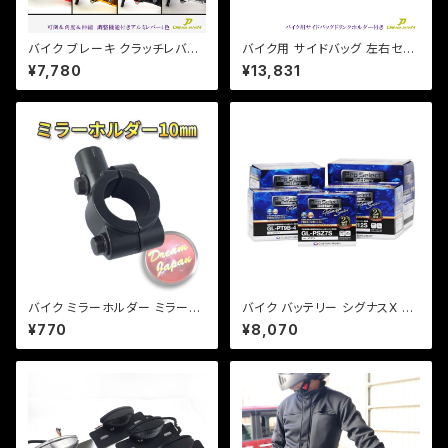
バイク ブレーキ クラッチレバー
バイク用 サイドバッグ 左右セッ
左右セット【4色あり】Ninja250/
ト ドリンクホルダー レインカバ
¥7,780
¥13,831
R/SL Z250/SL Z125 PRO D
ー付き /ドラッグスター/スポーツ
トラ他 【a365】 可倒&角度&伸
スター/ビラーゴ/マグナ
縮 調整機能付き
バイク ミラーホルダー ミラーク
バイク バッテリー シグナスX マ
ランプ マウント 10mm正ネジ
ジェステ TTR250 レイド /Pro
¥770
¥8,070
用/22.2mmハンドル/ブラック/
Select Battery GL-PT7B-4
エストレア/SR/ 【クリックポス
(YT7B-BS、GT7B-4 互換)(ジ
ト】/a267
ェルタイプ 液入充電済)