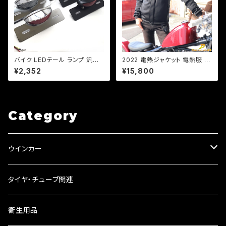
バイク LEDテール ランプ 汎用
2022 電熱ジャケット 電熱服 バ
ナンバー灯付 ミニタイプ 【シル
イク バイクジャケット ヒーター
¥2,352
¥15,800
バー】カスタム テール エイプ モ
ジャケット インナージャケット 1
ンキー SR マグナ FTR 【レン
7W インナー QC USB電源対
ジ色選択】
応 冬 秋冬 冬用 メンズ 男性 電
熱ウエア 電熱ウェア レディース
ジャケット インナー! 5v 発熱 腕
Category
もあったかい！ 【型番：DJ-2218
0】
ウインカー
ウインカーリレー
タイヤ・チューブ関連
ウインカーレンズ
衛生用品