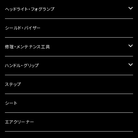
LEDウインカー
ヘッドライト・フォグランプ
電球型ウインカー
ヘッドライト
シールド・バイザー
バードゲージウインカー
フォグランプ
修理・メンテナンス工具
ウインカークランプ
配線・リレー
インテークマニホールド
ハンドル・グリップ
電装・配線・キボシ等
グリップ
ステップ
キャブレター
バーハン
シート
チェーン
ハンドルパーツ
エアクリーナー