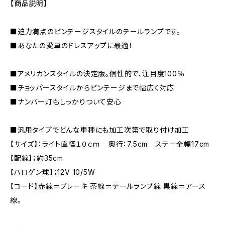
【商品説明】
■迫力満点のビンテージスタイルのテールランプです。
■あなたの愛車のドレスアップに最適！
■アメリカンスタイルの決定版。個性的で、注目度100％
■チョッパースタイルからビンテージまで幅広く対応
■ナンバー灯もしっかりついて安心
■汎用タイプでどんな車種にも加工次第で取り付け加工
【サイズ】：ライト直径１０ｃｍ 奥行：7.5cm ステー全幅17cm
【配線】；約35cm
【ハロゲン球】；12V 10/5W
【コード】赤線＝ブレーキ 茶線＝テールランプ線 黒線＝アース
線。