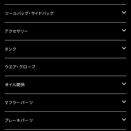
その他
ハンドルブレース
ナンバー灯
ツールバッグ・サイドバッグ
ステアリングダンパー
ツールバッグ
アクセサリー
ブレーキ・クラッチレバー
サイドバッグ
USB電源
タンク
スマホホルダー
サイドバッグサポート
電装系
タンク本体
ウエア・グローブ
リアBOX
タンクキャップ
オイル関係
ハードケース
タンクシール
4スト用エンジンオイル
マフラーパーツ
ケミカル
2スト用エンジンオイル
マフラーガード
ブレーキパーツ