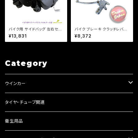
バイク用 サイドバッグ 左右セッ
バイク ブレーキ クラッチレバー
ト ドリンクホルダー レインカバ
マスターシリンダー セット メッキ
¥13,831
¥8,372
ー付き /ドラッグスター/スポーツ
22mmハンドル用/汎用/修理/カ
スター/ビラーゴ/マグナ
スタム/マグナ/ビラーゴ/スティー
ド
Category
ウインカー
ウインカーリレー
タイヤ・チューブ関連
ウインカーレンズ
衛生用品