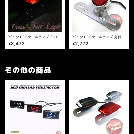
バイク LEDテールランプ クロス
バイク LEDテールランプ 丸目テ
テール ミニ十字型 LED/汎用/マ
ール/汎用/ナンバーステー/シル
¥3,472
¥2,772
グナ/ジャズ/SR/TW/ビンテー
バー/ビラーゴ/チョッパー/SR/T
ジスタイル/ナンバー灯
W/FTR/CB/a324
その他の商品