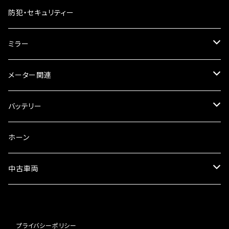
ギアオイル
バンテージタイプ
ブレーキシュー
防犯・セキュリティー
オイルクーラー
スリップオン
ブレーキパット
ミラー
ラジエーター
サイレンサー
ブレーキオイル
ミラー本体
メーター関連
フォークオイル
その他
ミラーアダプター
スピードメーター
バッテリー
ミラーその他
タコメーター
バッテリー充電器
ホーン
セット
中古車両
カワサキ
プライバシーポリシー