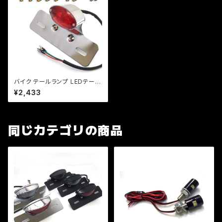
バイク テールランプ LEDテール
ランプ キャッツアイ テールラン
¥2,433
プ カスタム（シルバー）SR モン
キー エイプ
同じカテゴリの商品