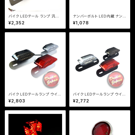
バイク LEDテール ランプ 汎用
ナンバーボルト LED内蔵 ナンバ
ナンバー灯付 ミニタイプ 【ブラッ
ー灯/2個セット【ブラック】 ＬＥＤ
¥2,352
¥1,078
ク】カスタム テール エイプ モン
爆光/1W/車検/原付/ネイキッド/
キー SR マグナ FTR 【レンジ
アメリカン/汎用/【クリックポスト
色選択】
送料無料】
バイク LEDテールランプ ウイン
バイク LEDテールランプ ウイン
カー 一体型テール ルーカステ
カー 一体型テール【レンズ色選
¥2,803
¥2,772
ール【レンズ色選択】 / 汎用 ル
択】 汎用 ルーカス CB XJ SR
ーカス CB XJ SR TW
TW