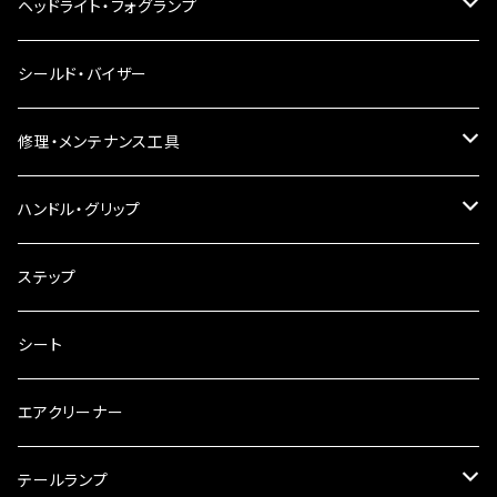
LEDウインカー
ヘッドライト・フォグランプ
電球型ウインカー
ヘッドライト
シールド・バイザー
バードゲージウインカー
フォグランプ
修理・メンテナンス工具
ウインカークランプ
配線・リレー
インテークマニホールド
ハンドル・グリップ
電装・配線・キボシ等
グリップ
ステップ
キャブレター
バーハン
シート
チェーン
ハンドルパーツ
エアクリーナー
ハンドルスイッチ
工具類
ハンドルポスト
テールランプ