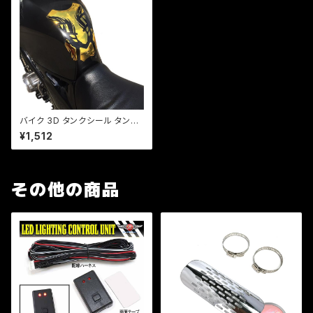
バイク 3D タンクシール タンク
パット 汎用 金（3色あり） ソフト
¥1,512
エンブレム/ネイキッド/レプリカ/
タンク傷隠し/ZZR/CB/【クリッ
クポスト送料無料】
その他の商品