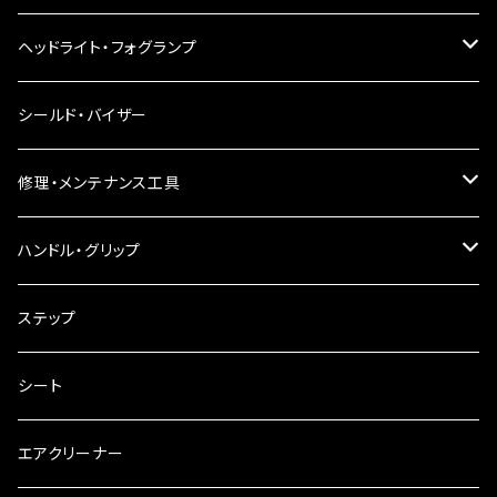
LEDウインカー
ヘッドライト・フォグランプ
電球型ウインカー
ヘッドライト
シールド・バイザー
バードゲージウインカー
フォグランプ
修理・メンテナンス工具
ウインカークランプ
配線・リレー
インテークマニホールド
ハンドル・グリップ
電装・配線・キボシ等
グリップ
ステップ
キャブレター
バーハン
シート
チェーン
ハンドルパーツ
エアクリーナー