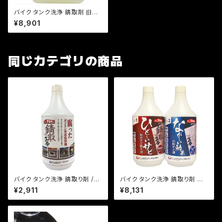
バイク タンク洗浄 錆取剤 旧車
レストア /花咲かG タンククリー
¥8,901
ナー 1L
同じカテゴリの商品
バイク タンク洗浄 錆取り剤 /錆
バイク タンク洗浄 錆取り剤 旧
取革命シリーズ 腐ったガソリン
車 レストア /錆取革命 革命 2本
¥2,911
¥8,131
の洗浄剤
セット