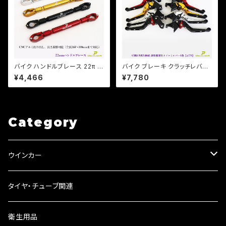
バイク ハンドルブレース 22π 長
バイク ブレーキ クラッチレバー
さ調整、アクセサリー装着可能/
左右セット ホンダ系 ジェイド マ
¥4,466
¥7,780
全長260mm-300mm / モン
グナ ホーネット 他 【a379】 可
キー / エイプ / CB / XJR /【Dr
倒&角度&伸縮 調整機能付き
eam-Japan】
Category
ウインカー
ウインカーリレー
タイヤ・チューブ関連
ウインカーレンズ
衛生用品