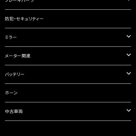
ブレーキパーツ
ギアオイル
バンテージタイプ
ブレーキシュー
防犯・セキュリティー
オイルクーラー
スリップオン
ブレーキパット
ミラー
ラジエーター
サイレンサー
ブレーキオイル
ミラー本体
メーター関連
フォークオイル
その他
ミラーアダプター
スピードメーター
バッテリー
ミラーその他
タコメーター
バッテリー充電器
ホーン
セット
中古車両
カワサキ