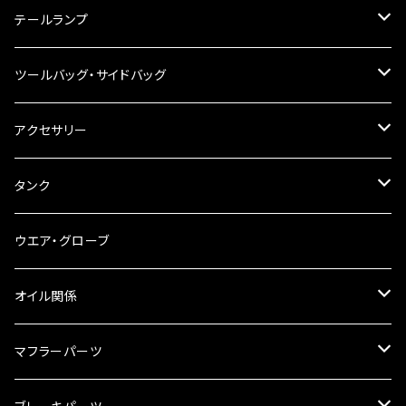
ハンドルスイッチ
工具類
ハンドルポスト
テールランプ
その他
ハンドルブレース
ナンバー灯
ツールバッグ・サイドバッグ
ステアリングダンパー
ツールバッグ
アクセサリー
ブレーキ・クラッチレバー
サイドバッグ
USB電源
タンク
スマホホルダー
サイドバッグサポート
電装系
タンク本体
ウエア・グローブ
リアBOX
タンクキャップ
オイル関係
ハードケース
タンクシール
4スト用エンジンオイル
マフラーパーツ
ケミカル
2スト用エンジンオイル
マフラーガード