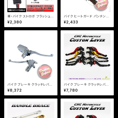
車・バイク ストロボ フラッシュ
バイク ヒートガード パンチング
コントローラーユニット LED装
【シルバー・ブラック】 マフラーガ
¥2,380
¥2,433
飾/フォグなど/点滅10パターン/
ード バンド取り付けサイズ40〜
b125/【クリックポスト】
65mm/a317 【クリックポス
ト】
バイク ブレーキ クラッチレバー
バイク ブレーキ クラッチレバー
マスターシリンダー セット メッキ
左右セット ヤマハ カワサキ YZF
¥8,372
¥7,780
22mmハンドル用/汎用/修理/カ
XJR ZXR ZZR 他 【a380】 可
スタム/マグナ/ビラーゴ/スティー
倒&角度&伸縮 調整機能付き
ド