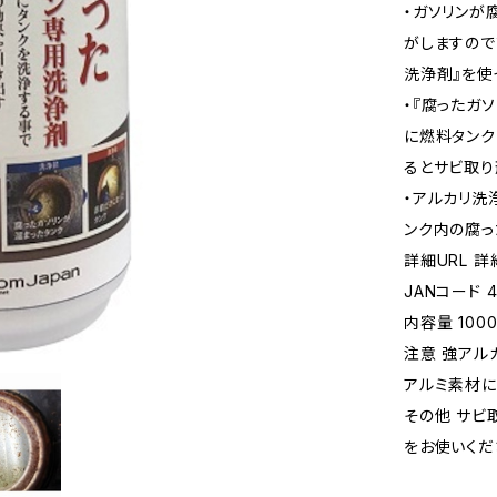
・ガソリンが
がしますので
洗浄剤』を使
・『腐ったガ
に燃料タンク
るとサビ取り
・アルカリ洗
ンク内の腐っ
詳細URL 
JANコード 4
内容量 1000
注意 強アルカ
アルミ素材に
その他 サビ
をお使いくだ