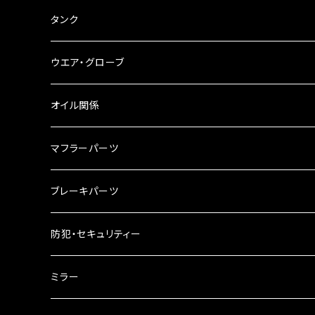
ブレーキ・クラッチレバー
サイドバッグ
USB電源
タンク
スマホホルダー
サイドバッグサポート
電装系
タンク本体
ウエア・グローブ
リアBOX
タンクキャップ
オイル関係
ハードケース
タンクシール
4スト用エンジンオイル
マフラーパーツ
ケミカル
2スト用エンジンオイル
マフラーガード
ブレーキパーツ
ギアオイル
バンテージタイプ
ブレーキシュー
防犯・セキュリティー
オイルクーラー
スリップオン
ブレーキパット
ミラー