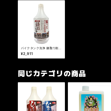
バイク タンク洗浄 錆取り剤 /
錆取革命シリーズ 腐ったガソ
¥2,911
リンの洗浄剤
同じカテゴリの商品