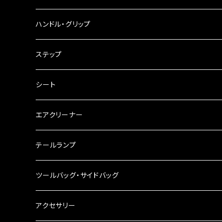
ウインカークランプ
配線・リレー
インテークマニホールド
ハンドル・グリップ
電装・配線・キボシ等
グリップ
ステップ
キャブレター
バーハン
シート
チェーン
ハンドルパーツ
エアクリーナー
ハンドルスイッチ
工具類
ハンドルポスト
テールランプ
その他
ハンドルブレース
ナンバー灯
ツールバッグ・サイドバッグ
ステアリングダンパー
ツールバッグ
アクセサリー