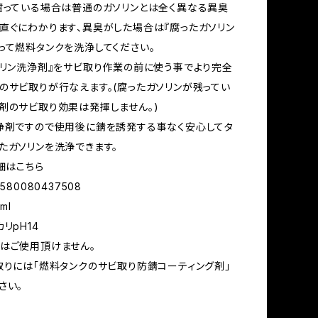
腐っている場合は普通のガソリンとは全く異なる異臭
直ぐにわかります、異臭がした場合は『腐ったガソリン
って燃料タンクを洗浄してください。
ソリン洗浄剤』をサビ取り作業の前に使う事でより完全
のサビ取りが行なえます。(腐ったガソリンが残ってい
剤のサビ取り効果は発揮しません。)
浄剤ですので使用後に錆を誘発する事なく安心してタ
たガソリンを洗浄できます。
詳細はこちら
580080437508
ml
リpH14
はご使用頂けません。
取りには「燃料タンクのサビ取り防錆コーティング剤」
さい。