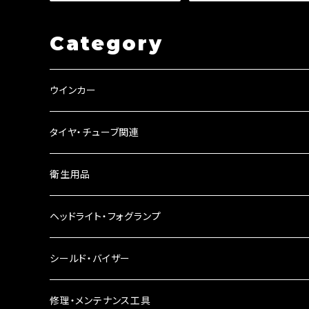
アメリカン 小物入れ 工具入 /
ドラッグスター/バルカン/ステ
マグナ DS
ィード/マグナ【Dream-Japa
n製】
Category
ウインカー
ウインカーリレー
タイヤ・チューブ関連
ウインカーレンズ
衛生用品
LEDウインカー
ヘッドライト・フォグランプ
電球型ウインカー
ヘッドライト
シールド・バイザー
バードゲージウインカー
フォグランプ
修理・メンテナンス工具