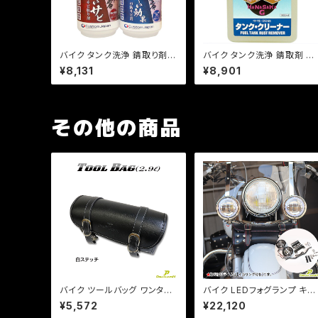
バイク タンク洗浄 錆取り剤
バイク タンク洗浄 錆取剤 旧
旧車 レストア /錆取革命 革命
車 レストア /花咲かG タンク
¥8,131
¥8,901
2本セット
クリーナー 1L
その他の商品
バイク ツールバッグ ワンタッ
バイク LEDフォグランプ キッ
チ型 黒 ブラック 内ポケット付
ト 4.5インチ 30W/ 汎用タイ
¥5,572
¥22,120
き 簡単取り付け 【白ステッチ】
プ /アメリカンカスタム /検索