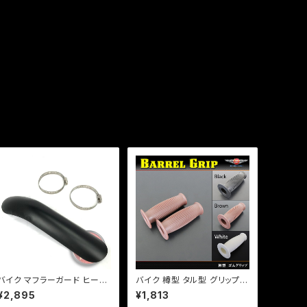
バイク マフラーガード ヒート
バイク 樽型 タル型 グリップ 2
ガード 湾曲タイプ 【ブラック】
2mm 左右セット 【ホワイト】
¥2,895
¥1,813
マフラー 火傷防止 カスタム
選択 カスタム ゴムグリップ チ