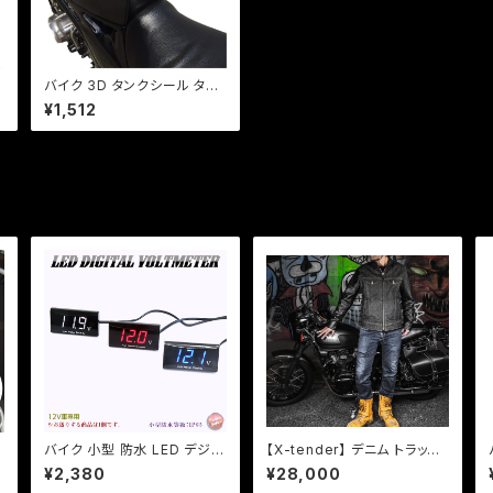
バイク 3D タンクシール タン
クパット 汎用 金（3色あり） ソ
¥1,512
フトエンブレム/ネイキッド/レ
プリカ/タンク傷隠し/ZZR/C
B/【クリックポスト送料無料】
バイク 小型 防水 LED デジタ
【X-tender】 デニム トラッカ
ル 電圧計 ボルトメーター 汎
ー ジャケット 「XR-001」 バイ
¥2,380
¥28,000
用 格安 表示色3色選択/検索
クウエア シープスキン 岡山デ