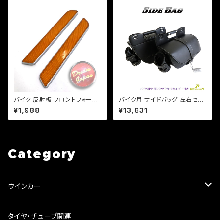
バイク 反射板 フロントフォーク
バイク用 サイドバッグ 左右セッ
フレーム/両面テープ/ハーレー/
ト ドリンクホルダー レインカバ
¥1,988
¥13,831
【シルバー・ブラック選択】/カスタ
ー付き /ドラッグスター/スポーツ
ム/車検【クリックポスト送料無
スター/ビラーゴ/マグナ
料】
Category
ウインカー
ウインカーリレー
タイヤ・チューブ関連