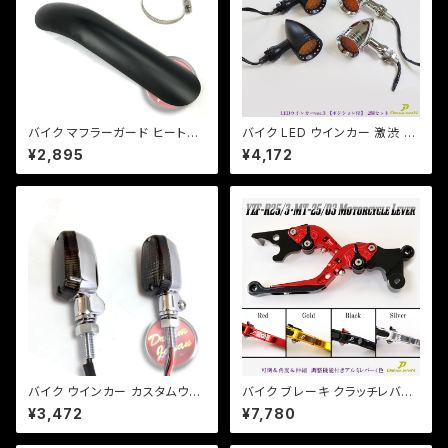
バイク マフラーガード ヒートガ
バイク LED ウインカー 激渋 激
ード 湾曲タイプ 【ブラック】マフ
光 / 2個セット / 【シルバー・ブラ
¥2,895
¥4,172
ラー 火傷防止 カスタム バンド
ック選択】ver.3 ポジションラン
取り付けサイズ40〜65mm/a3
プ付 アメリカン レトロ チョッパ
14
ー SR TW DS CB
バイク ウインカー カスタムウイ
バイク ブレーキ クラッチレバー
ンカー ver.1 【シルバー/スモー
左右セット YZF-R25 YZF-R3
¥3,472
¥7,780
クレンズ】 汎用 2個セット CB/X
MT-25 MT-03【a361】 可倒&
JR/Z/ゼファー/バリオス/a254
角度&伸縮 調整機能付き