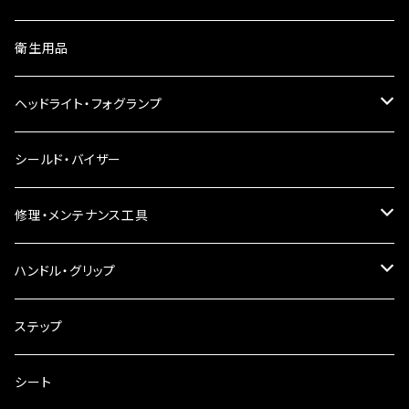
ウインカーレンズ
衛生用品
LEDウインカー
ヘッドライト・フォグランプ
電球型ウインカー
ヘッドライト
シールド・バイザー
バードゲージウインカー
フォグランプ
修理・メンテナンス工具
ウインカークランプ
配線・リレー
インテークマニホールド
ハンドル・グリップ
電装・配線・キボシ等
グリップ
ステップ
キャブレター
バーハン
シート