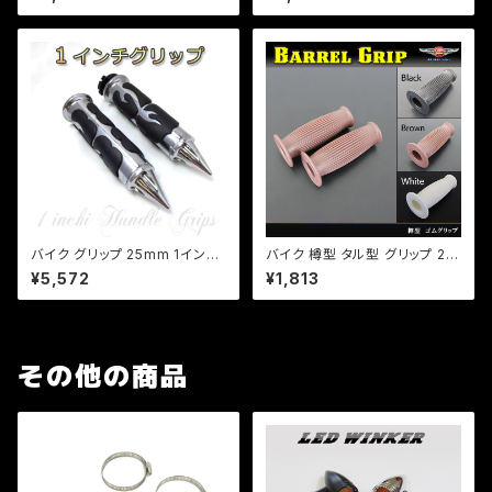
ルミ製 ハンドル ゴムラバー ドラ
ルミ製 ハンドル ゴムラバー ドラ
ッグスター バルカン イントルー
ッグスター バルカン イントルー
ダー a097
ダー a098
バイク グリップ 25mm 1インチ
バイク 樽型 タル型 グリップ 22
アメリカン グリップ カスタム ア
mm 左右セット 【ブラック・ブラ
¥5,572
¥1,813
ルミ製 炎柄 ゴムラバー ドラッグ
ウン・ホワイト】選択 カスタム ゴ
スター バルカン イントルーダー
ムグリップ チョッパー アメリカン
a096
TW SR FTR
その他の商品