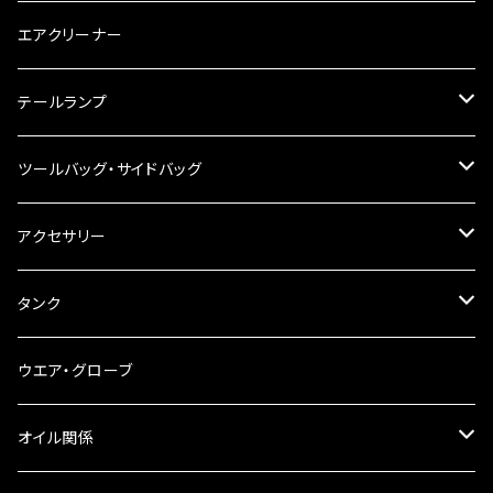
チェーン
ハンドルパーツ
エアクリーナー
ハンドルスイッチ
工具類
ハンドルポスト
テールランプ
その他
ハンドルブレース
ナンバー灯
ツールバッグ・サイドバッグ
ステアリングダンパー
ツールバッグ
アクセサリー
ブレーキ・クラッチレバー
サイドバッグ
USB電源
タンク
スマホホルダー
サイドバッグサポート
電装系
タンク本体
ウエア・グローブ
リアBOX
タンクキャップ
オイル関係