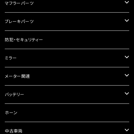
ハードケース
タンクシール
4スト用エンジンオイル
マフラーパーツ
ケミカル
2スト用エンジンオイル
マフラーガード
ブレーキパーツ
ギアオイル
バンテージタイプ
ブレーキシュー
防犯・セキュリティー
オイルクーラー
スリップオン
ブレーキパット
ミラー
ラジエーター
サイレンサー
ブレーキオイル
ミラー本体
メーター関連
フォークオイル
その他
ミラーアダプター
スピードメーター
バッテリー
ミラーその他
タコメーター
バッテリー充電器
ホーン
セット
中古車両