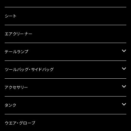
キャブレター
バーハン
シート
チェーン
ハンドルパーツ
エアクリーナー
ハンドルスイッチ
工具類
ハンドルポスト
テールランプ
その他
ハンドルブレース
ナンバー灯
ツールバッグ・サイドバッグ
ステアリングダンパー
ツールバッグ
アクセサリー
ブレーキ・クラッチレバー
サイドバッグ
USB電源
タンク
スマホホルダー
サイドバッグサポート
電装系
タンク本体
ウエア・グローブ