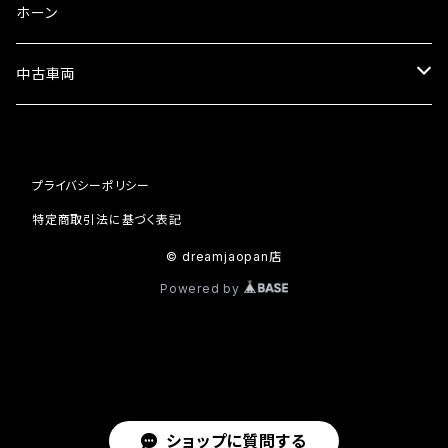
ミラーその他
タコメーター
バッテリー充電器
ホーン
セット
中古車両
カワサキ
プライバシーポリシー
ホンダ
特定商取引法に基づく表記
© dreamjaopan店
Powered by
ショップに質問する