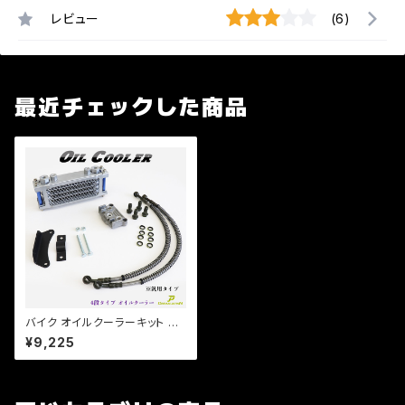
レビュー
(6)
最近チェックした商品
バイク オイルクーラーキット 4
段タイプ オイルクーラー 新品・
¥9,225
激安 横型エンジン / モンキー /
ゴリラ / カブ / ダックス / バギー
b290