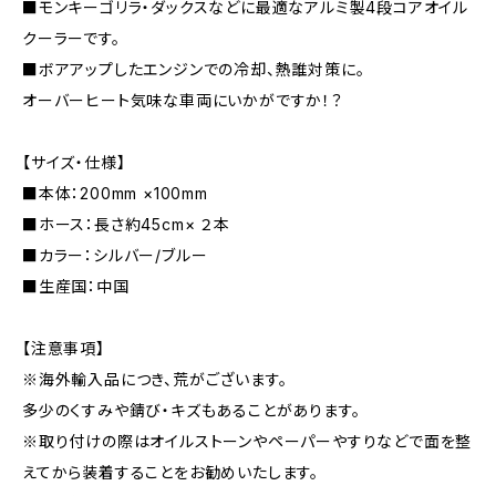
■モンキーゴリラ・ダックスなどに最適なアルミ製4段コアオイル
クーラーです。
■ボアアップしたエンジンでの冷却、熱誰対策に。
オーバーヒート気味な車両にいかがですか！？
【サイズ・仕様】
■本体：200mm ×100mm
■ホース：長さ約45cm× ２本
■カラー：シルバー/ブルー
■生産国：中国
【注意事項】
※海外輸入品につき、荒がございます。
多少のくすみや錆び・キズもあることがあります。
※取り付けの際はオイルストーンやペーパーやすりなどで面を整
えてから装着することをお勧めいたします。