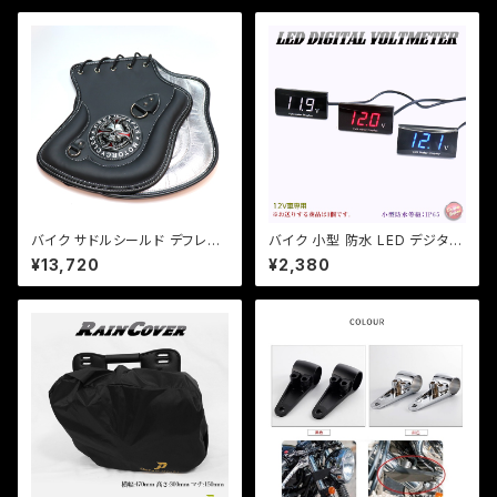
バイク サドルシールド デフレク
バイク 小型 防水 LED デジタル
ター シート 股下 排熱対策 オー
電圧計 ボルトメーター 汎用 格
¥13,720
¥2,380
バーヒート 熱ダレ PUレザー
安 表示色3色選択/検索用/ホン
【ブラック】 ハーレー 国産 アメ
ダ/ヤマハ/カワサキ【クリックポ
リカン DJ-a390【Dream-Jap
スト送料無料】
an製】