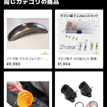
同じカテゴリの商品
バイク用 フラットフェンダー 長
キボシ端子 100組セット 配線
さ560mm 幅150mm 汎用タイ
用 /車 /バイク 整備/3.9mm
¥8,980
¥1,954
プ 溶接、加工用 素地。スチー
ケース付/c069【クリックポスト
ル製 b370
送料無料】