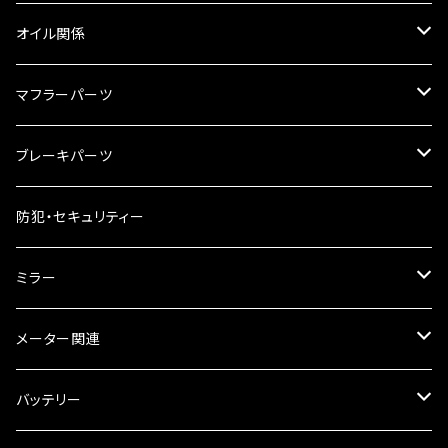
リアBOX
タンクキャップ
オイル関係
ハードケース
タンクシール
4スト用エンジンオイル
マフラーパーツ
ケミカル
2スト用エンジンオイル
マフラーガード
ブレーキパーツ
ギアオイル
バンテージタイプ
ブレーキシュー
防犯・セキュリティー
オイルクーラー
スリップオン
ブレーキパット
ミラー
ラジエーター
サイレンサー
ブレーキオイル
ミラー本体
メーター関連
フォークオイル
その他
ミラーアダプター
スピードメーター
バッテリー