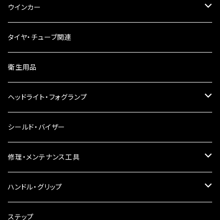
ウインカー
ウインカーリレー
タイヤ・チューブ関連
ウインカーレンズ
衛生用品
LEDウインカー
ヘッドライト・フォグランプ
電球型ウインカー
ヘッドライト
シールド・バイザー
バードゲージウインカー
フォグランプ
修理・メンテナンス工具
ウインカークランプ
配線・リレー
インテークマニホールド
ハンドル・グリップ
電装・配線・キボシ等
グリップ
ステップ