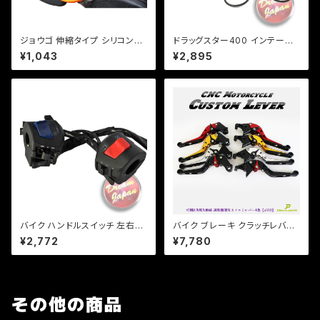
ジョウゴ 伸縮タイプ シリコン製
ドラッグスター400 インテーク
車 ・ バイク オイル交換に メン
マニホールド/インマニ/前後セッ
¥1,043
¥2,895
テナンス
ト/Ｏリング付き/DS4/DSC4/X
VS/4TR/社外品/新品
バイク ハンドルスイッチ 左右セ
バイク ブレーキ クラッチレバー
ット 汎用 社外 22mmハンドル/
左右セット ヤマハ カワサキ YZF
¥2,772
¥7,780
ホンダ/CB/ATV/バギー/ビック
XJR ZXR ZZR 他 【a380】 可
スクーター/修理などに a249
倒&角度&伸縮 調整機能付き
その他の商品