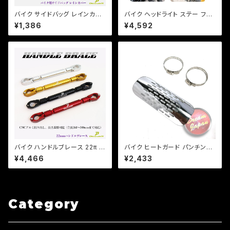
バイク サイドバッグ レインカバ
バイク ヘッドライト ステー フォ
ー 雨具 アジャスター付 470×3
ークサイズ 36, 39 パイ カラー
¥1,386
¥4,592
00×150mm 【Dream-Japan
付き 左右 セット カスタム ネイ
製】【クリックポスト】
キッド 【ブラック・シルバー選択】
DS TW セロー等
バイク ハンドルブレース 22π 長
バイク ヒートガード パンチング
さ調整、アクセサリー装着可能/
【シルバー・ブラック】 マフラーガ
¥4,466
¥2,433
全長260mm-300mm / モン
ード バンド取り付けサイズ40〜
キー / エイプ / CB / XJR /【Dr
65mm/a317 【クリックポス
eam-Japan】
ト】
Category