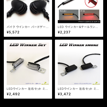
バイク ウインカー バードゲージ
LED ウインカー&テールランプ /
ウインカー マッドブラック 艶消
曲線・防水仕様/両面テープ/左
¥5,572
¥2,237
しブラック 4個セット カスタム
右2個セット リアフェンダー カウ
ルに装着！ ZR ZZ ZX マジェ
【クリックポスト送料無料】
LEDウインカー 左右セット ミニ
LEDウインカー 左右セット ミニ
ウインカー 車検対応 バイク用
ウインカー 流れるウインカー【
¥2,492
¥3,472
ハンドル固定型 6LED CB SR
スモークレンズ】 ハンドル固定
DS TW等/【Dream-Japan】
型 6LED CB SR DS TW等【ク
【クリックポスト】
リックポスト】