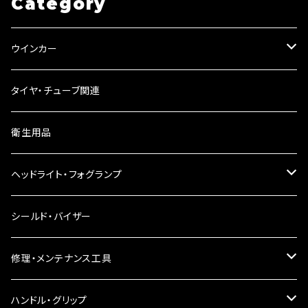
Category
ウインカー
ウインカーリレー
タイヤ・チューブ関連
ウインカーレンズ
衛生用品
LEDウインカー
ヘッドライト・フォグランプ
電球型ウインカー
ヘッドライト
シールド・バイザー
バードゲージウインカー
フォグランプ
修理・メンテナンス工具
ウインカークランプ
配線・リレー
インテークマニホールド
ハンドル・グリップ