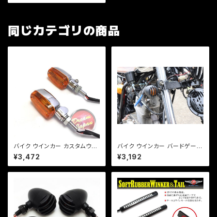
JR/Z/ゼファー/バリオス/a254
同じカテゴリの商品
バイク ウインカー カスタムウイ
バイク ウインカー バードゲージ
ンカー ver.1 【シルバー/オレン
ウインカー マッドブラック 艶消
¥3,472
¥3,192
ジレンズ】 汎用 2個セット CB/X
しブラック 2個セット カスタム
JR/Z/ゼファー/バリオス/a253