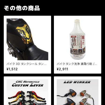
その他の商品
バイク 3D タンクシール タンク
バイク タンク洗浄 錆取り剤 /錆
パット 汎用 金（3色あり） ソフト
取革命シリーズ 腐ったガソリン
¥1,512
¥2,911
エンブレム/ネイキッド/レプリカ/
の洗浄剤
タンク傷隠し/ZZR/CB/【クリッ
クポスト送料無料】