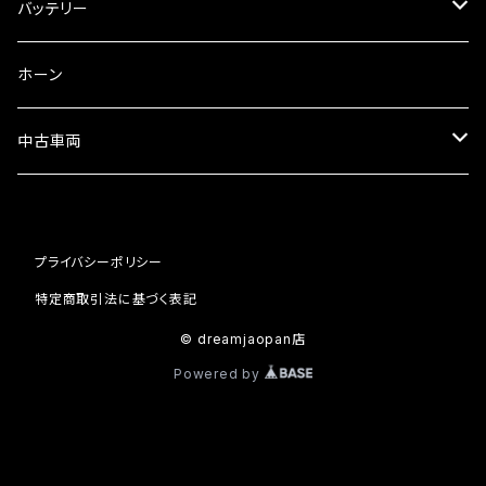
フォークオイル
その他
ミラーアダプター
スピードメーター
バッテリー
ミラーその他
タコメーター
バッテリー充電器
ホーン
セット
中古車両
カワサキ
プライバシーポリシー
ホンダ
特定商取引法に基づく表記
© dreamjaopan店
Powered by