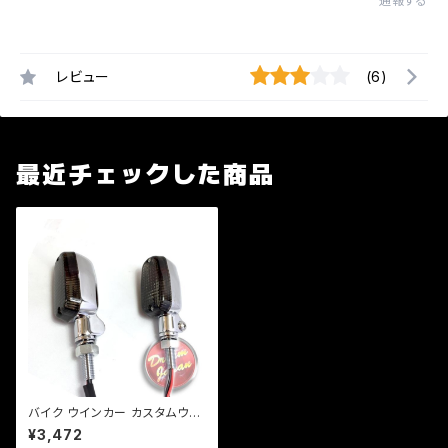
通報する
レビュー
(6)
最近チェックした商品
バイク ウインカー カスタムウイ
ンカー ver.1 【シルバー/スモー
¥3,472
クレンズ】 汎用 2個セット CB/X