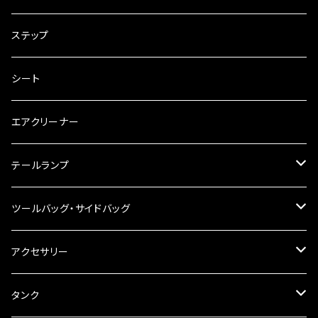
電装・配線・キボシ等
グリップ
ステップ
キャブレター
バーハン
シート
チェーン
ハンドルパーツ
エアクリーナー
ハンドルスイッチ
工具類
ハンドルポスト
テールランプ
その他
ハンドルブレース
ナンバー灯
ツールバッグ・サイドバッグ
ステアリングダンパー
ツールバッグ
アクセサリー
ブレーキ・クラッチレバー
サイドバッグ
USB電源
タンク