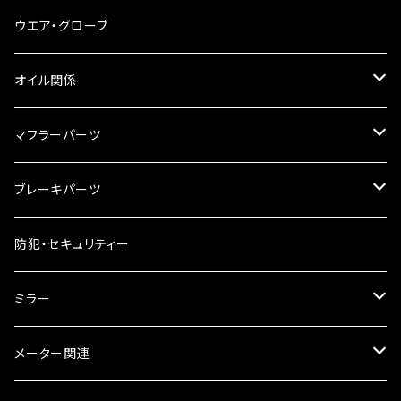
スマホホルダー
サイドバッグサポート
電装系
タンク本体
ウエア・グローブ
リアBOX
タンクキャップ
オイル関係
ハードケース
タンクシール
4スト用エンジンオイル
マフラーパーツ
ケミカル
2スト用エンジンオイル
マフラーガード
ブレーキパーツ
ギアオイル
バンテージタイプ
ブレーキシュー
防犯・セキュリティー
オイルクーラー
スリップオン
ブレーキパット
ミラー
ラジエーター
サイレンサー
ブレーキオイル
ミラー本体
メーター関連