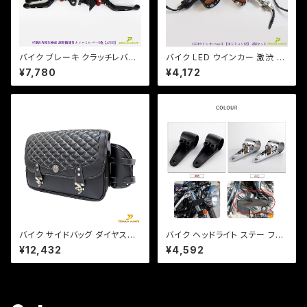
バイク ブレーキ クラッチレバー
バイク LED ウインカー 激渋 激
左右セット ヤマハ カワサキ YZF
光 / 2個セット / 【シルバー・ブラ
¥7,780
¥4,172
XJR ZXR ZZR 他 【a380】 可
ック選択】ver.3 ポジションラン
倒&角度&伸縮 調整機能付き
プ付 アメリカン レトロ チョッパ
ー SR TW DS CB
バイク サイドバッグ ダイヤステ
バイク ヘッドライト ステー フォ
ッチ ドリンクホルダー レインカ
ークサイズ 36, 39 パイ カラー
¥12,432
¥4,592
バー付き 15L 容量可変可能 フ
付き 左右 セット カスタム ネイ
ルカバー防水 合皮 オリジナル
キッド 【ブラック・シルバー選択】
Dream-Japan製 【DJ-a38
DS TW セロー等
8】