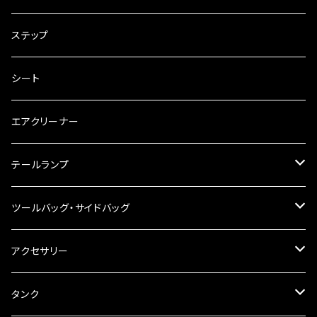
電装・配線・キボシ等
グリップ
ステップ
キャブレター
バーハン
シート
チェーン
ハンドルパーツ
エアクリーナー
ハンドルスイッチ
工具類
ハンドルポスト
テールランプ
その他
ハンドルブレース
ナンバー灯
ツールバッグ・サイドバッグ
ステアリングダンパー
ツールバッグ
アクセサリー
ブレーキ・クラッチレバー
サイドバッグ
USB電源
タンク