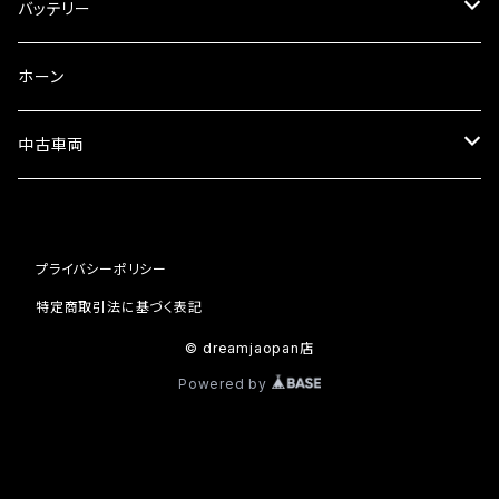
フォークオイル
その他
ミラーアダプター
スピードメーター
バッテリー
ミラーその他
タコメーター
バッテリー充電器
ホーン
セット
中古車両
カワサキ
プライバシーポリシー
ホンダ
特定商取引法に基づく表記
© dreamjaopan店
Powered by