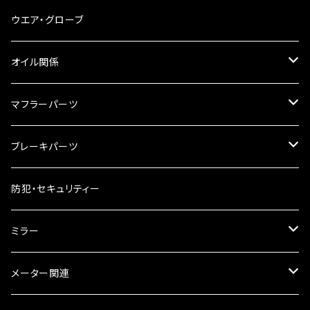
スマホホルダー
サイドバッグサポート
電装系
タンク本体
ウエア・グローブ
リアBOX
タンクキャップ
オイル関係
ハードケース
タンクシール
4スト用エンジンオイル
マフラーパーツ
ケミカル
2スト用エンジンオイル
マフラーガード
ブレーキパーツ
ギアオイル
バンテージタイプ
ブレーキシュー
防犯・セキュリティー
オイルクーラー
スリップオン
ブレーキパット
ミラー
ラジエーター
サイレンサー
ブレーキオイル
ミラー本体
メーター関連