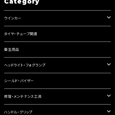
Category
ウインカー
ウインカーリレー
タイヤ・チューブ関連
ウインカーレンズ
衛生用品
LEDウインカー
ヘッドライト・フォグランプ
電球型ウインカー
ヘッドライト
シールド・バイザー
バードゲージウインカー
フォグランプ
修理・メンテナンス工具
ウインカークランプ
配線・リレー
インテークマニホールド
ハンドル・グリップ