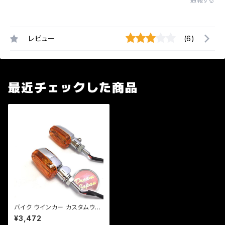
通報する
レビュー
(6)
最近チェックした商品
バイク ウインカー カスタムウイ
ンカー ver.1 【シルバー/オレン
¥3,472
ジレンズ】 汎用 2個セット CB/X