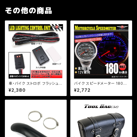
その他の商品
車・バイク ストロボ フラッシュ
バイク スピードメーター 180k
コントローラーユニット LED装
m LEDミニメーター 汎用 シル
¥2,380
¥2,772
飾/フォグなど/点滅10パターン/
バー 12V用//機械式/b167/モン
b125/【クリックポスト】
キー/エイプ/DAX等