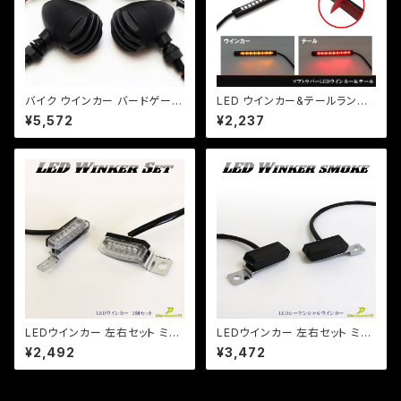
バイク ウインカー バードゲージ
LED ウインカー&テールランプ /
ウインカー マッドブラック 艶消
曲線・防水仕様/両面テープ/左
¥5,572
¥2,237
しブラック 4個セット カスタム
右2個セット リアフェンダー カウ
ルに装着！ ZR ZZ ZX マジェ
【クリックポスト送料無料】
LEDウインカー 左右セット ミニ
LEDウインカー 左右セット ミニ
ウインカー 車検対応 バイク用
ウインカー 流れるウインカー【
¥2,492
¥3,472
ハンドル固定型 6LED CB SR
スモークレンズ】 ハンドル固定
DS TW等/【Dream-Japan】
型 6LED CB SR DS TW等【ク
【クリックポスト】
リックポスト】