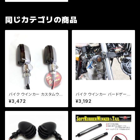
JR/Z/ゼファー/バリオス/a253
同じカテゴリの商品
バイク ウインカー カスタムウイ
バイク ウインカー バードゲージ
ンカー ver.1 【シルバー/スモー
ウインカー マッドブラック 艶消
¥3,472
¥3,192
クレンズ】 汎用 2個セット CB/X
しブラック 2個セット カスタム
JR/Z/ゼファー/バリオス/a254