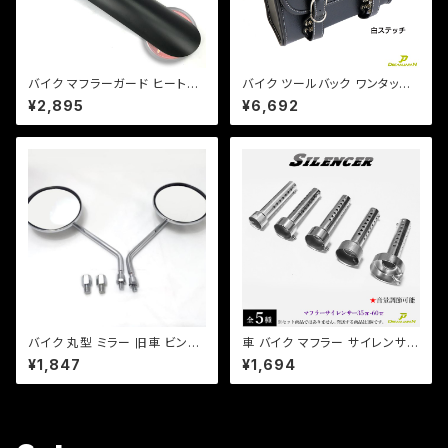
バイク マフラーガード ヒートガ
バイク ツールバック ワンタッチ
ード 湾曲タイプ 【ブラック】マフ
型 内ポケット付!(白ステッチ) (5
¥2,895
¥6,692
ラー 火傷防止 カスタム バンド
L)ブラック ツールバッグ 合皮【D
取り付けサイズ40〜65mm/a3
ream-Japanオリジナル】DS S
14
R TW
バイク 丸型 ミラー 旧車 ビンテ
車 バイク マフラー サイレンサー
ージ/バイク/原付 【メッキ】/原
インナー バッフル 消音 長さ140
¥1,847
¥1,694
付/変換ネジ付/スクーター/ZX/
mm 直径【35 42 45 48 60m
ZR/PCX/RZ/アドレス
m 】【即納可能】 音量調整 (検)
プリウス マグナ モンキー Jazz