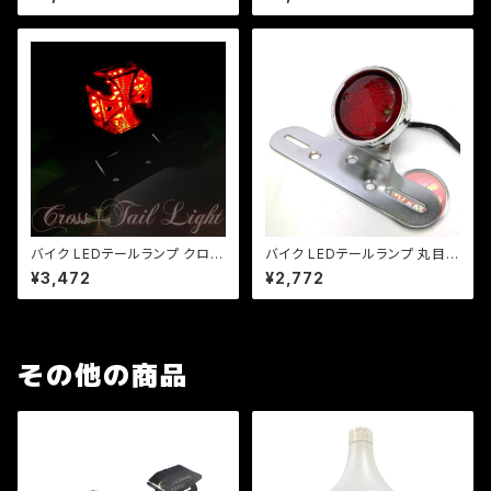
ール【レンズ色選択】 / 汎用 ル
択】 汎用 ルーカス CB XJ SR
ーカス CB XJ SR TW
TW
バイク LEDテールランプ クロス
バイク LEDテールランプ 丸目テ
テール ミニ十字型 LED/汎用/マ
ール/汎用/ナンバーステー/シル
¥3,472
¥2,772
グナ/ジャズ/SR/TW/ビンテー
バー/ビラーゴ/チョッパー/SR/T
ジスタイル/ナンバー灯
W/FTR/CB/a324
その他の商品