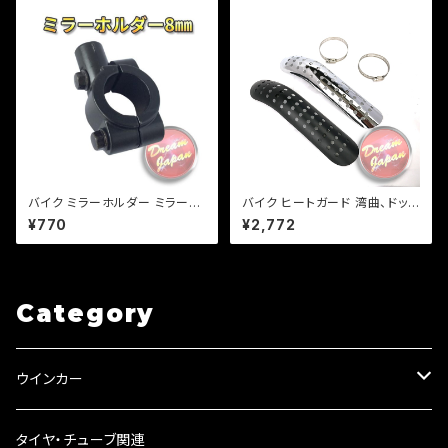
クポスト送料無料】
バイク ミラーホルダー ミラーク
バイク ヒートガード 湾曲、ドット
ランプ マウント 8mm正ネジ用/
タイプ 【シルバー・ブラック】 マフ
¥770
¥2,772
22.2mmハンドル/ブラック/エス
ラー 火傷防止 カスタム マフラ
トレア/SR/TW/【クリックポス
ーガード バンド取り付けサイズ
ト】/a266
40〜65mm/a316
Category
ウインカー
ウインカーリレー
タイヤ・チューブ関連