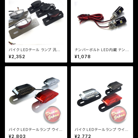
バイク LEDテール ランプ 汎用
ナンバーボルト LED内蔵 ナンバ
ナンバー灯付 ミニタイプ 【ブラッ
ー灯/2個セット【ブラック】 ＬＥＤ
¥2,352
¥1,078
ク】カスタム テール エイプ モン
爆光/1W/車検/原付/ネイキッド/
キー SR マグナ FTR 【レンジ
アメリカン/汎用/【クリックポスト
色選択】
送料無料】
バイク LEDテールランプ ウイン
バイク LEDテールランプ ウイン
カー 一体型テール ルーカステ
カー 一体型テール【レンズ色選
¥2,803
¥2,772