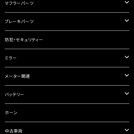
ハードケース
タンクシール
4スト用エンジンオイル
マフラーパーツ
ケミカル
2スト用エンジンオイル
マフラーガード
ブレーキパーツ
ギアオイル
バンテージタイプ
ブレーキシュー
防犯・セキュリティー
オイルクーラー
スリップオン
ブレーキパット
ミラー
ラジエーター
サイレンサー
ブレーキオイル
ミラー本体
メーター関連
フォークオイル
その他
ミラーアダプター
スピードメーター
バッテリー
ミラーその他
タコメーター
バッテリー充電器
ホーン
セット
中古車両