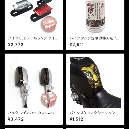
バイク LEDテールランプ ウイン
バイク タンク洗浄 錆取り剤 /錆
カー 一体型テール【レンズ色選
取革命シリーズ 腐ったガソリン
¥2,772
¥2,911
択】 汎用 ルーカス CB XJ SR
の洗浄剤
TW
バイク ウインカー カスタムウイ
バイク 3D タンクシール タンク
ンカー ver.1 【シルバー/スモー
パット 汎用 金（3色あり） ソフト
¥3,472
¥1,512
クレンズ】 汎用 2個セット CB/X
エンブレム/ネイキッド/レプリカ/
JR/Z/ゼファー/バリオス/a254
タンク傷隠し/ZZR/CB/【クリッ