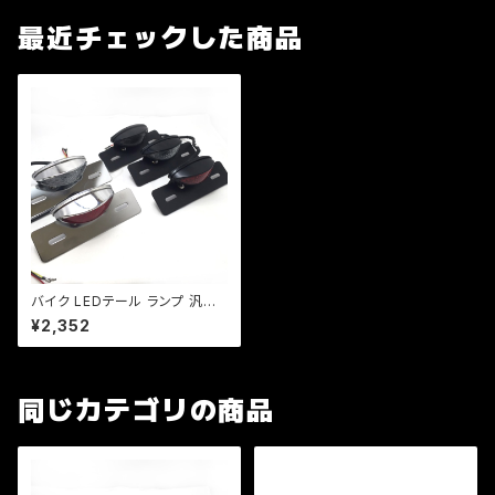
最近チェックした商品
バイク LEDテール ランプ 汎用
ナンバー灯付 ミニタイプ 【シル
¥2,352
バー】カスタム テール エイプ モ
ンキー SR マグナ FTR 【レン
ジ色選択】
同じカテゴリの商品