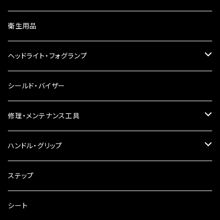
ウインカーレンズ
衛生用品
LEDウインカー
ヘッドライト・フォグランプ
電球型ウインカー
ヘッドライト
シールド・バイザー
バードゲージウインカー
フォグランプ
修理・メンテナンス工具
ウインカークランプ
配線・リレー
インテークマニホールド
ハンドル・グリップ
電装・配線・キボシ等
グリップ
ステップ
キャブレター
バーハン
シート