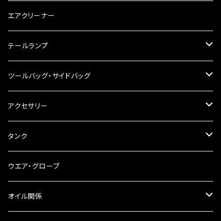
チェーン
ハンドルパーツ
エアクリーナー
ハンドルスイッチ
工具類
ハンドルポスト
テールランプ
その他
ハンドルブレース
ナンバー灯
ツールバッグ・サイドバッグ
ステアリングダンパー
ツールバッグ
アクセサリー
ブレーキ・クラッチレバー
サイドバッグ
USB電源
タンク
スマホホルダー
サイドバッグサポート
電装系
タンク本体
ウエア・グローブ
リアBOX
タンクキャップ
オイル関係