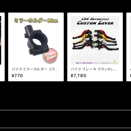
バイク ミラーホルダー ミラー
バイク ブレーキ クラッチレバ
シ
クランプ マウント 10mm正ネ
ー 左右セット バリオス ゼファ
¥770
¥7,780
/
ジ用/22.2mmハンドル/ブラッ
ー ZRX ZZ-R エストレア 他
ク/エストレア/SR/ 【クリック
【a378】 可倒&角度&伸縮 調
ポスト】/a267
整機能付き