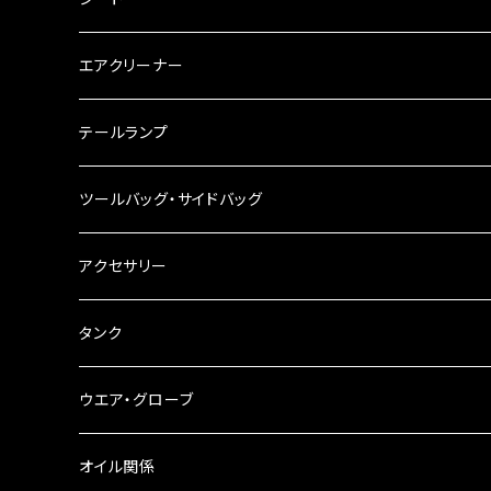
チェーン
ハンドルパーツ
エアクリーナー
ハンドルスイッチ
工具類
ハンドルポスト
テールランプ
その他
ハンドルブレース
ナンバー灯
ツールバッグ・サイドバッグ
ステアリングダンパー
ツールバッグ
アクセサリー
ブレーキ・クラッチレバー
サイドバッグ
USB電源
タンク
スマホホルダー
サイドバッグサポート
電装系
タンク本体
ウエア・グローブ
リアBOX
タンクキャップ
オイル関係