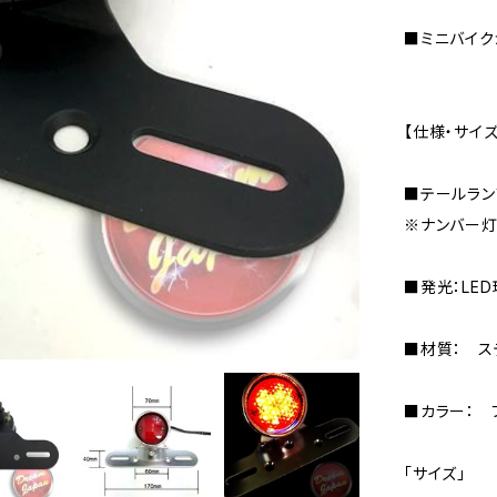
■ミニバイク
【仕様・サイズ
■テールラン
※ナンバー灯
■発光：LED
■材質： ス
■カラー： 
「サイズ」