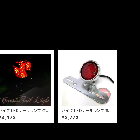
バイク LEDテールランプ クロ
バイク LEDテールランプ 丸目
ステール ミニ十字型 LED/汎
テール/汎用/ナンバーステー/
¥3,472
¥2,772
用/マグナ/ジャズ/SR/TW/ビ
シルバー/ビラーゴ/チョッパー/
ンテージスタイル/ナンバー灯
SR/TW/FTR/CB/a324