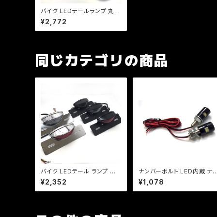
バイク LEDテールランプ 丸目
テール/汎用/ナンバーステー/
¥2,772
ブラック/ビラーゴ/チョッパー/
SR/TW/FTR/CB/a325
同じカテゴリの商品
バイク LEDテール ランプ 汎
ナンバーボルト LED内蔵 ナ
用 ナンバー灯付 ミニタイプ
バー灯/2個セット【ブラック】 
¥2,352
¥1,078
【ブラック】カスタム テール エ
ＥＤ爆光/1W/車検/原付/ネイ
イプ モンキー SR マグナ FT
キッド/アメリカン/汎用/【クリ
R 【レンジ色選択】
ックポスト送料無料】