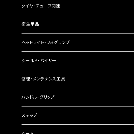
ウインカーリレー
タイヤ・チューブ関連
ウインカーレンズ
衛生用品
LEDウインカー
ヘッドライト・フォグランプ
電球型ウインカー
ヘッドライト
シールド・バイザー
バードゲージウインカー
フォグランプ
修理・メンテナンス工具
ウインカークランプ
配線・リレー
インテークマニホールド
ハンドル・グリップ
電装・配線・キボシ等
グリップ
ステップ
キャブレター
バーハン
シート