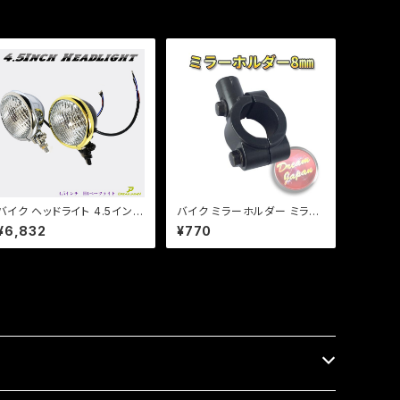
バイク ヘッドライト 4.5インチ
バイク ミラーホルダー ミラー
ベーツライト H4バルブ カスタ
クランプ マウント 8mm正ネ
¥6,832
¥770
ムライト 【ブラック・シルバー】
ジ用/22.2mmハンドル/ブラッ
/ アメリカン/ DS / スティード
ク/エストレア/SR/TW/【クリ
/ バルカン ハーレー
ックポスト】/a266