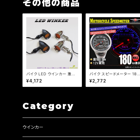
その他の商品
バイク LED ウインカー 激渋
バイク スピードメーター 180
激光 / 2個セット / 【シルバー・
km LEDミニメーター 汎用 
¥4,172
¥2,772
ブラック選択】ver.3 ポジショ
ルバー 12V用//機械式/b167
ンランプ付 アメリカン レトロ
モンキー/エイプ/DAX等
チョッパー SR TW DS CB
Category
ウインカー