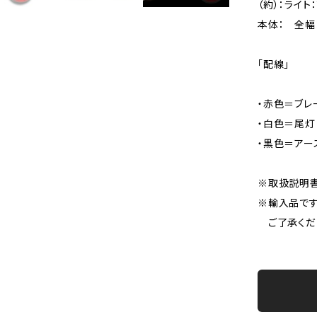
（約）：ライト
本体： 全幅：
「配線」
・赤色＝ブレ
・白色＝尾灯
・黒色＝アー
※取扱説明書
※輸入品です
ご了承くだ