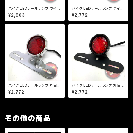
バイク LEDテールランプ ウイン
バイク LEDテールランプ ウイン
カー 一体型テール ルーカステ
カー 一体型テール【レンズ色選
¥2,803
¥2,772
ール【レンズ色選択】 / 汎用 ル
択】 汎用 ルーカス CB XJ SR
ーカス CB XJ SR TW
TW
バイク LEDテールランプ 丸目テ
バイク LEDテールランプ 丸目テ
ール/汎用/ナンバーステー/シル
ール/汎用/ナンバーステー/ブラ
¥2,772
¥2,772
バー/ビラーゴ/チョッパー/SR/T
ック/ビラーゴ/チョッパー/SR/T
W/FTR/CB/a324
W/FTR/CB/a325
その他の商品