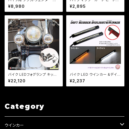
さ560mm 幅150mm 汎用タイ
ード 湾曲タイプ 【ブラック】マフ
¥8,980
¥2,895
プ 溶接、加工用 素地。スチー
ラー 火傷防止 カスタム バンド
ル製 b370
取り付けサイズ40〜65mm/a3
14
バイク LEDフォグランプ キット
バイク LED ウインカー &デイラ
4.5インチ 30W/ 汎用タイプ /
イト / 曲面・防水仕様/両面テー
¥22,120
¥2,237
アメリカンカスタム /検索ドラッ
プ/2本セット/マジェ/原付/CBR/
グスター/バルカン/スティード/マ
a353【クリックポスト送料無料】
グナ【Dream-Japan製】
Category
ウインカー