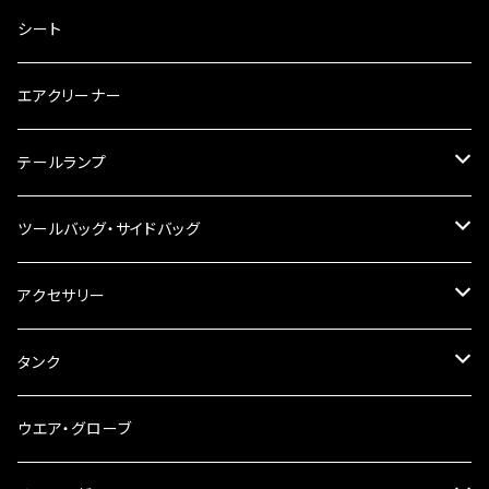
キャブレター
バーハン
シート
チェーン
ハンドルパーツ
エアクリーナー
ハンドルスイッチ
工具類
ハンドルポスト
テールランプ
その他
ハンドルブレース
ナンバー灯
ツールバッグ・サイドバッグ
ステアリングダンパー
ツールバッグ
アクセサリー
ブレーキ・クラッチレバー
サイドバッグ
USB電源
タンク
スマホホルダー
サイドバッグサポート
電装系
タンク本体
ウエア・グローブ