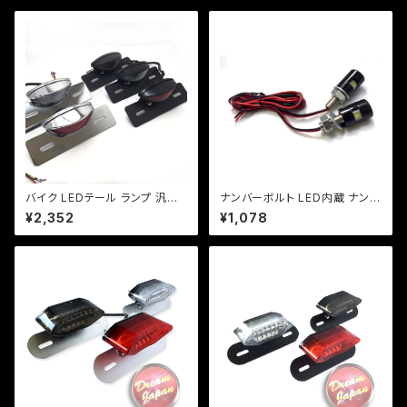
バイク LEDテール ランプ 汎用
ナンバーボルト LED内蔵 ナンバ
ナンバー灯付 ミニタイプ 【ブラッ
ー灯/2個セット【ブラック】 ＬＥＤ
¥2,352
¥1,078
ク】カスタム テール エイプ モン
爆光/1W/車検/原付/ネイキッド/
キー SR マグナ FTR 【レンジ
アメリカン/汎用/【クリックポスト
色選択】
送料無料】