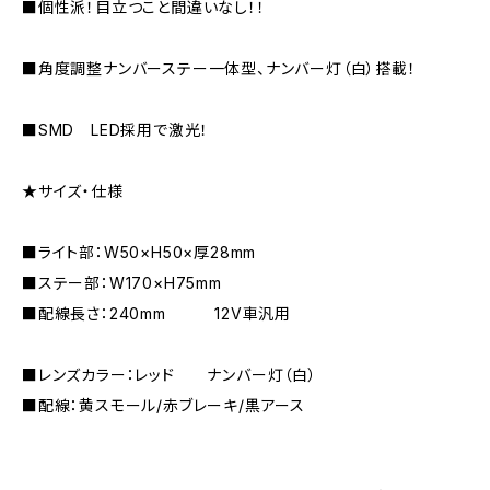
■個性派！目立つこと間違いなし！！
■角度調整ナンバーステー一体型、ナンバー灯（白）搭載！
■SMD LED採用で激光！
★サイズ・仕様
■ライト部：W50×H50×厚28mm
■ステー部：W170×H75mm
■配線長さ：240mm 12V車汎用
■レンズカラー：レッド ナンバー灯（白）
■配線：黄スモール/赤ブレーキ/黒アース