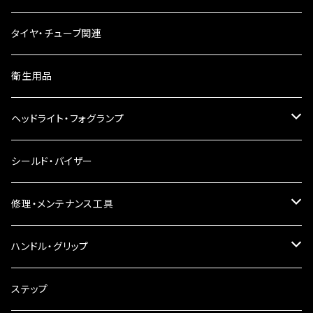
ウインカーリレー
タイヤ・チューブ関連
ウインカーレンズ
衛生用品
LEDウインカー
ヘッドライト・フォグランプ
電球型ウインカー
ヘッドライト
シールド・バイザー
バードゲージウインカー
フォグランプ
修理・メンテナンス工具
ウインカークランプ
配線・リレー
インテークマニホールド
ハンドル・グリップ
電装・配線・キボシ等
グリップ
ステップ