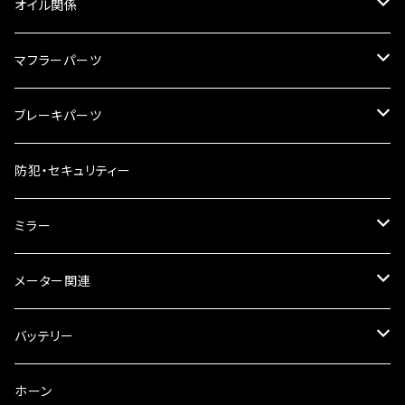
リアBOX
タンクキャップ
オイル関係
ハードケース
タンクシール
4スト用エンジンオイル
マフラーパーツ
ケミカル
2スト用エンジンオイル
マフラーガード
ブレーキパーツ
ギアオイル
バンテージタイプ
ブレーキシュー
防犯・セキュリティー
オイルクーラー
スリップオン
ブレーキパット
ミラー
ラジエーター
サイレンサー
ブレーキオイル
ミラー本体
メーター関連
フォークオイル
その他
ミラーアダプター
スピードメーター
バッテリー
ミラーその他
タコメーター
バッテリー充電器
ホーン