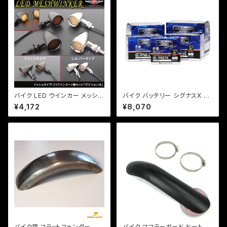
バイク LED ウインカー メッシュ
バイク バッテリー シグナスX マ
タイプ 激渋 2個セット ポジショ
ジェステ TTR250 レイド /Pro
¥4,172
¥8,070
ン付 アメリカン レトロ チョッパ
Select Battery GL-PT7B-4
ー a218
(YT7B-BS、GT7B-4 互換)(ジ
ェルタイプ 液入充電済)
バイク用 フラットフェンダー 長
バイク マフラーガード ヒートガ